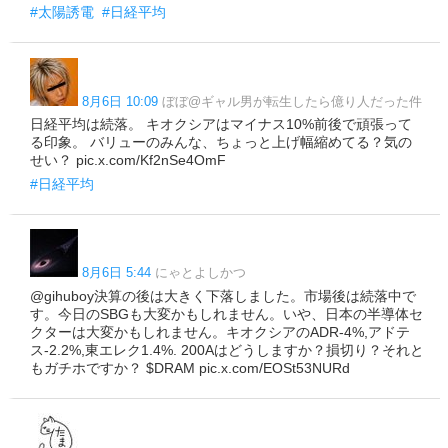
#太陽誘電
#日経平均
8月6日 10:09
ぼぼ@ギャル男が転生したら億り人だった件
日経平均は続落。 キオクシアはマイナス10%前後で頑張って
る印象。 バリューのみんな、ちょっと上げ幅縮めてる？気の
せい？ pic.x.com/Kf2nSe4OmF
#日経平均
8月6日 5:44
にゃとよしかつ
@gihuboy決算の後は大きく下落しました。市場後は続落中で
す。今日のSBGも大変かもしれません。いや、日本の半導体セ
クターは大変かもしれません。キオクシアのADR-4%,アドテ
ス-2.2%,東エレク1.4%. 200Aはどうしますか？損切り？それと
もガチホですか？ $DRAM pic.x.com/EOSt53NURd