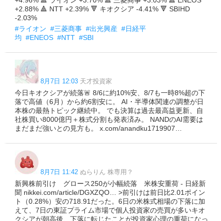
+4.96% 🔺 ライオン +3.70% 🔺 三菱商事 +3.03% 🔺 ENEOS
+2.88% 🔺 NTT +2.39% 🔻 キオクシア -4.41% 🔻 SBIHD
-2.03%
#ライオン
#三菱商事
#出光興産
#日経平
均
#ENEOS
#NTT
#SBI
8月7日 12:03
天才投資家
今日キオクシアが続落🚨 8/6に約10%安、8/7も一時8%超の下
落で高値（6月）から約6割安に。 AI・半導体関連の調整が日
本株の最熱トピック継続中。 でも決算は過去最高益更新、自
社株買い8000億円＋株式分割も発表済み。 NANDのAI需要は
まだまだ強いとの見方も。 x.com/anandku1719907…
8月7日 11:42
ぬらりん 株専用？
新興株前引け グロース250が小幅続落 米株安重荷 - 日経新
聞 nikkei.com/article/DGXZQO… >前引けは前日比2.01ポイン
ト（0.28%）安の718.91だった。6日の米株式相場の下落に加
えて、7日の東証プライム市場で個人投資家の売買が多いキオ
クシアが朝高後、下落に転じたことが投資家心理の重荷になっ