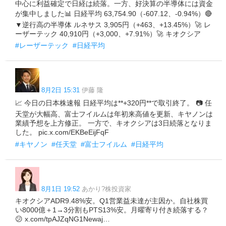
中心に利益確定で日経は続落。一方、好決算の半導体には資金
が集中しました📊 日経平均 63,754.90（-607.12、-0.94%）🔴
▼逆行高の半導体 ルネサス 3,905円（+463、+13.45%）🚀 レ
ーザーテック 40,910円（+3,000、+7.91%）🚀 キオクシア
#レーザーテック
#日経平均
8月2日 15:31
伊藤 隆
📈 今日の日本株速報 日経平均は**+320円**で取引終了。 📷 任
天堂が大幅高、富士フイルムは年初来高値を更新、キヤノンは
業績予想を上方修正。 一方で、キオクシアは3日続落となりま
した。 pic.x.com/EKBeEijFqF
#キヤノン
#任天堂
#富士フイルム
#日経平均
8月1日 19:52
あかり?株投資家
キオクシアADR9.48%安。Q1営業益未達が主因か。自社株買
い8000億＋1→3分割もPTS13%安。月曜寄り付き続落する？
😕 x.com/tpAJZqNG1Newaj…