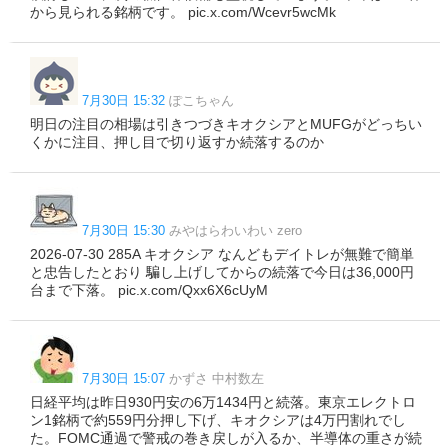
から見られる銘柄です。 pic.x.com/Wcevr5wcMk
7月30日 15:32
ぽこちゃん
明日の注目の相場は引きつづきキオクシアとMUFGがどっちい
くかに注目、押し目で切り返すか続落するのか
7月30日 15:30
みやはらわいわい zero
2026-07-30 285A キオクシア なんどもデイトレが無難で簡単
と忠告したとおり 騙し上げしてからの続落で今日は36,000円
台まで下落。 pic.x.com/Qxx6X6cUyM
7月30日 15:07
かずさ 中村数左
日経平均は昨日930円安の6万1434円と続落。東京エレクトロ
ン1銘柄で約559円分押し下げ、キオクシアは4万円割れでし
た。FOMC通過で警戒の巻き戻しが入るか、半導体の重さが続