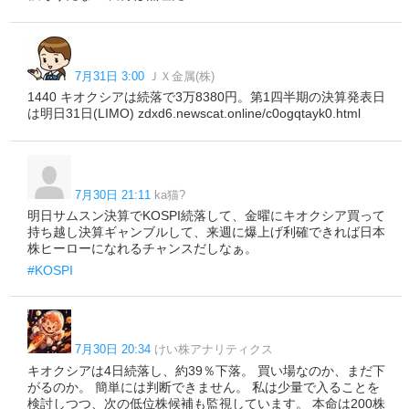
7月31日 3:00
ＪＸ金属(株)
1440 キオクシアは続落で3万8380円。第1四半期の決算発表日
は明日31日(LIMO) zdxd6.newscat.online/c0ogqtayk0.html
7月30日 21:11
ka猫?
明日サムスン決算でKOSPI続落して、金曜にキオクシア買って
持ち越し決算ギャンブルして、来週に爆上げ利確できれば日本
株ヒーローになれるチャンスだしなぁ。
#KOSPI
7月30日 20:34
けい株アナリティクス
キオクシアは4日続落し、約39％下落。 買い場なのか、まだ下
がるのか。 簡単には判断できません。 私は少量で入ることを
検討しつつ、次の低位株候補も監視しています。 本命は200株