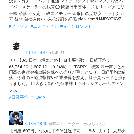
決算を終え、イベント通過 マイクロソフトやアマゾンなどハ
イパースケーラーの決算⭕️ 問題は半導体、メモリー ✅メモリ
ー株 続落 不安定 ・韓国メモリー 金曜日の反動安 ・キオクシ
ア 昼間 自社株買い+株式分割を好感 pic.x.com/HJJRYtTKVZ
#アマゾン
#エヌビディア
#マイクロソフト
8月3日 19:47
STAKTO
🇯🇵【8/3 日本市場まとめ】 📊主要指数 ・日経平均：
63,754.90（-607.12、-0.94%） ・TOPIX：続落 💬一言まとめ
円高の進行や輸出関連株への売りが重しとなり、日経平均は続
落。今週の米経済指標や企業決算を控え、様子見ムードも強ま
りました。 📈大きく動いた個別株 ⬆️ キオクシアホールディン
グス
#日経平均
#TOPIX
8月3日 18:10
進撃のトレーダー「かぶちゃん」
【日経-607円、なのに半導体は逆行高——8/3（月）】 大型株