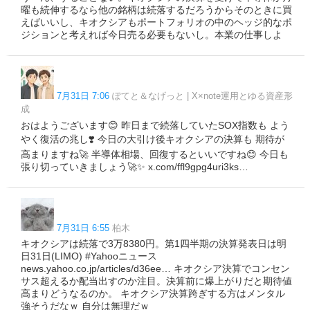
曜も続伸するなら他の銘柄は続落するだろうからそのときに買
えばいいし、キオクシアもポートフォリオの中のヘッジ的なポ
ジションと考えれば今日売る必要もないし。本業の仕事しよ
7月31日 7:06
ぽてと＆なげっと | X×note運用とゆる資産形
成
おはようございます😊 昨日まで続落していたSOX指数も よう
やく復活の兆し❣️ 今日の大引け後キオクシアの決算も 期待が
高まりますね🚀 半導体相場、回復するといいですね😊 今日も
張り切っていきましょう🚀✨ x.com/ffl9gpg4uri3ks…
7月31日 6:55
柏木
キオクシアは続落で3万8380円。第1四半期の決算発表日は明
日31日(LIMO) #Yahooニュース
news.yahoo.co.jp/articles/d36ee… キオクシア決算でコンセン
サス超えるか配当出すのか注目。決算前に爆上がりだと期待値
高まりどうなるのか。 キオクシア決算跨ぎする方はメンタル
強そうだなｗ 自分は無理だｗ