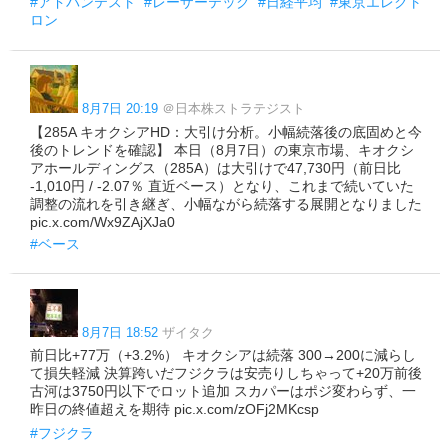
#アドバンテスト
#レーザーテック
#日経平均
#東京エレクト
ロン
8月7日 20:19
＠日本株ストラテジスト
【285A キオクシアHD：大引け分析。小幅続落後の底固めと今
後のトレンドを確認】 本日（8月7日）の東京市場、キオクシ
アホールディングス（285A）は大引けで47,730円（前日比
-1,010円 / -2.07％ 直近ベース）となり、これまで続いていた
調整の流れを引き継ぎ、小幅ながら続落する展開となりました
pic.x.com/Wx9ZAjXJa0
#ベース
8月7日 18:52
ザイタク
前日比+77万（+3.2%） キオクシアは続落 300→200に減らし
て損失軽減 決算跨いだフジクラは安売りしちゃって+20万前後
古河は3750円以下でロット追加 スカパーはポジ変わらず、一
昨日の終値超えを期待 pic.x.com/zOFj2MKcsp
#フジクラ