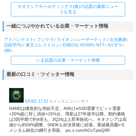
キオクシアホールディングス(株)の話題の最新ニュー
スを見る
一緒につぶやかれている企業・マーケット情報
アドバンテスト
フジクラ
ライオン
レーザーテック
出光興産
5
2
2
3
2
日経平均
東京エレクトロン
ENEOS
KOSPI
NTT
NYダウ
12
2
2
4
2
2
SBI
2
いま話題の企業・マーケット情報
最新の口コミ・ツイッター情報
8月8日 17:52
モメンタムコバンザメ
NANDは構造的な供給不足。AI向けeSSD需要でビット需要
+20%超に対し供給+15%台、増産は27年後半以降。契約価格
は3四半期で約4倍も、3Q26は上昇率鈍化へ。キオクシアは高
値から約58%調整、SNDKも好決算後に続落。業績最高圏×モ
メンタム鈍化の綱引き局面。 pic.x.com/hCoTplsQ9R