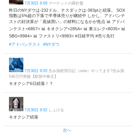
7月30日 9:09
マーケットの羅針盤
昨日のNYダウは-232ドル、ナスダックは-383ptと続落。 SOX
指数は5%超の下落で半導体売りが継続中 しかし、アドバンテ
ストの好決算が「底値買い」の材料になるかが焦点 📊 アドバ
ンテスト<6857> 📊 キオクシア<285A> 📊 東エレク<8035> 📊
SBG<9984> 📊 ファストリ<9983> #日経平均 #売り先行
#アドバンテスト
#NYダウ
7月30日 9:03
含み損絶望日記（note）やってます?含み損
546万円突破【駅探中株主】
キオクシア6日続落！？
7月30日 9:02
しぇける
キオクシア続落
次へ