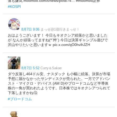
落も嫌気 moomoo.com/t/news/post/74… #moomoo証券
#KOSPI
8月7日 9:06
まっせ@1億行きまっせ！
おはようございます！ 今日もキオクシア続落かと思いました
が なんか頑張ってますね(*´艸`) 今日は決算ギャンブル遊びで
沢山やりたいと思いますｗ pic.x.com/qO0hvihJZH
8月7日 5:52
Curry＆Sakae
ダウ反落し464ドル安、ナスダック も小幅に続落。決算が市場
予想に届かなかったサンディスクが売られた。一方でアドバン
スト・マイクロ・デバイス (AM D)やブロードコムなど半導体
株の一角が買われたようです。日本株ではキオクシアつられて
下落しますかね🤔
#ブロードコム