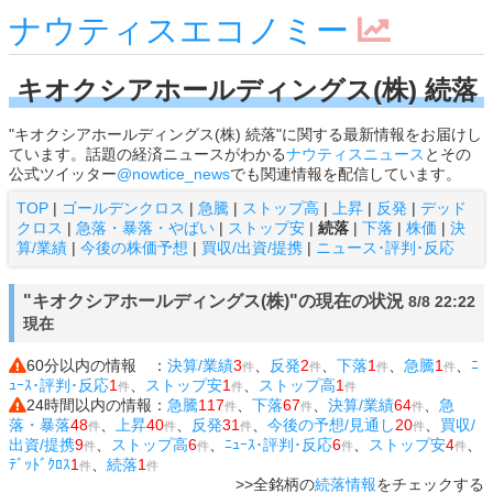
ナウティスエコノミー
キオクシアホールディングス(株) 続落
"キオクシアホールディングス(株) 続落"に関する最新情報をお届けし
ています。話題の経済ニュースがわかる
ナウティスニュース
とその
公式ツイッター
@nowtice_news
でも関連情報を配信しています。
TOP
|
ゴールデンクロス
|
急騰
|
ストップ高
|
上昇
|
反発
|
デッド
クロス
|
急落・暴落・やばい
|
ストップ安
|
続落
|
下落
|
株価
|
決
算/業績
|
今後の株価予想
|
買収/出資/提携
|
ニュース･評判･反応
"キオクシアホールディングス(株)"の現在の状況
8/8 22:22
現在
60分以内の情報 ：
決算/業績
3
、
反発
2
、
下落
1
、
急騰
1
、
ﾆ
件
件
件
件
ｭｰｽ･評判･反応
1
、
ストップ安
1
、
ストップ高
1
件
件
件
24時間以内の情報：
急騰
117
、
下落
67
、
決算/業績
64
、
急
件
件
件
落・暴落
48
、
上昇
40
、
反発
31
、
今後の予想/見通し
20
、
買収/
件
件
件
件
出資/提携
9
、
ストップ高
6
、
ﾆｭｰｽ･評判･反応
6
、
ストップ安
4
、
件
件
件
件
ﾃﾞｯﾄﾞｸﾛｽ
1
、
続落
1
件
件
>>全銘柄の
続落情報
をチェックする