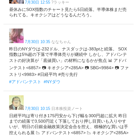
7月30日 12:55
?ラッキー
昼休みにSOX指数のチャート見たら5日続落。半導体株まだ売
られてる。キオクシアはどうなるんだろう。
7月30日 10:35
ななちゃん
昨日のNYダウは-232ドル、ナスダックは-383ptと続落。 SOX
指数は5%超の下落で半導体売りが継続中 しかし、アドバンテ
ストの好決算が「底値買い」の材料になるかが焦点 📊 アドバ
ンテスト<6857> 📷 キオクシア<285A> 📷 SBG<9984> 📷 ファ
ストリ<9983> #日経平均 #売り先行
#アドバンテスト
#NYダウ
7月30日 10:15
日本株投資ノート
日經平均は寄り付き175円安から下げ幅を300円超に拡大 昨日
までの続落で3,500円近く下落しており押し目買いも入りやす
いが、明日の日銀金融政策決定会合を控え、積極的な買いは手
控えられる展 📉 アドバンテスト<6857> 📉 キオクシア<285A>