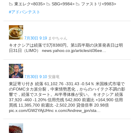
📉 東エレク<8035> 📉 SBG<9984> 📉 ファストリ<9983>
#アドバンテスト
7月30日 9:19
まやちゃん
キオクシアは続落で3万8380円。第1四半期の決算発表日は明
日31日（LIMO） news.yahoo.co.jp/articles/d36ee…
7月30日 9:10
安藤竜
東証寄り付き 続落 61,102.76 -331.43 -0.54％ 米国株式市場で
のFOMCタカ派分裂，中東情勢悪化，からのハイテク不調の影
響で，続落でスタート。AI半導体株が安い。 キオクシア 続落
37,920 -460 -1.20% 信用売残 542,800 前週比 +164,900 信用
買残 11,385,700 前週比 -2,502,200 貸借倍率 20.98倍
pic.x.com/GW2YAjUHnc x.com/Andrew_jpn/sta…