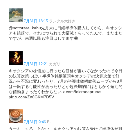
7月31日 18:15
ランクル大好き
@nottorare_kabu先月末に日経半導体購入してから、キオクシ
アも続落で、それにつられて大幅減くらってたんで、まだまだ
ですが、来週以降も注目はしてます😂
7月31日 12:21
カガリ
キオクシアの株価見に行ったら価格が書いてなかったので今日
の決算次第っぼい 半導体銘柄筆頭キオクシアの決算次第で好
況から不況に変わったり、7月の半導体銘柄続落ムーブから8月
は一転する可能性があったりとか超長期的にはともかく短期的
な値動きまったくわからない x.com/folcroeapruo/s…
pic.x.com/Zn6GKM7D5V
7月31日 9:46
B♭
うーん、することない。キオクシアの決算を受けて半導体が月