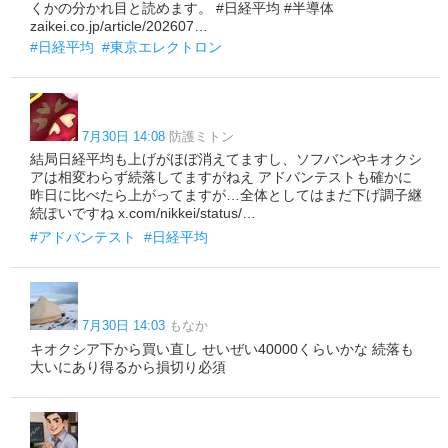
くかの分かれ目と読めます。 #日経平均 #半導体
zaikei.co.jp/article/202607…
#日経平均
#東京エレクトロン
7月30日 14:08
防護ミトン
結局日経平均も上げがほぼ消えてますし、ソフバンやキオクシ
アは相変わらず続落してますがねえ アドバンテストも確かに
昨日に比べたら上がってますが…全体としてはまだ下げ調子継
続ぽいですね x.com/nikkei/status/…
#アドバンテスト
#日経平均
7月30日 14:03
もなか
キオクシア下から買い直し せいぜい40000くらいかな 続落も
大いにあり得るから損切り必須