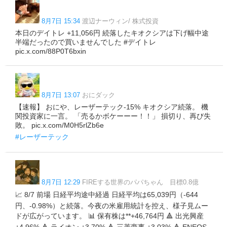
8月7日 15:34
渡辺ナーウィン/ 株式投資
本日のデイトレ +11,056円 続落したキオクシアは下げ幅中途
半端だったので買いませんでした #デイトレ
pic.x.com/88P0T6bxin
8月7日 13:07
おにダック
【速報】 おにや、レーザーテック-15% キオクシア続落。 機
関投資家に一言。 「売るかボケーーー！！」 損切り、再び失
敗。 pic.x.com/M0H5rlZb6e
#レーザーテック
8月7日 12:29
FIREする世界のパパちゃん 目標0.8億
📈 8/7 前場 日経平均途中経過 日経平均は65,039円（-644
円、-0.98%）と続落。今夜の米雇用統計を控え、様子見ムー
ドが広がっています。 📊 保有株は**+46,764円 🔺 出光興産