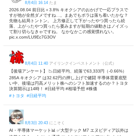
8月4日 16:14
たま
2026.08.04 前日比＋3.8% キオクシアのおかげで一応プラスで
すが他が全然ダメですね…。まあでもボラは落ち着いたかな？
先物も結局トントン。 上方修正して下がったやつ買ったら続
落、上がったやつ買ったら萎みますが短期の値動きはノイズっ
て割り切らなきゃですね。 なかなかこの感覚慣れない。
pic.x.com/LU9Ec7G3OV
8月4日 11:40
アイリンクインベストメント（公式）
【後場アンケート】 📉日経平均、続落で63,333円（-0.66%）
285A キオクシア は32.62円の押し上げで健闘 半導体需要底堅
い中、後場は円高メリット株へのシフト加速するのか？トヨタ
決算開示は14時！ #日経平均 #相場予想 #株価
#トヨタ
#日経平均
8月3日 20:43
にこそく
AI・半導体マーケット📊 ✅大型テック M7 エヌビディア以外は