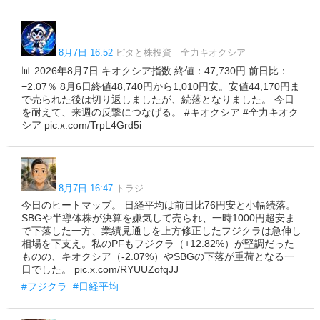
8月7日 16:52
ピタと株投資 全力キオクシア
📊 2026年8月7日 キオクシア指数 終値：47,730円 前日比：
−2.07％ 8月6日終値48,740円から1,010円安。安値44,170円ま
で売られた後は切り返しましたが、続落となりました。 今日
を耐えて、来週の反撃につなげる。 #キオクシア #全力キオク
シア pic.x.com/TrpL4Grd5i
8月7日 16:47
トラジ
今日のヒートマップ。 日経平均は前日比76円安と小幅続落。
SBGや半導体株が決算を嫌気して売られ、一時1000円超安ま
で下落した一方、業績見通しを上方修正したフジクラは急伸し
相場を下支え。私のPFもフジクラ（+12.82%）が堅調だった
ものの、キオクシア（-2.07%）やSBGの下落が重荷となる一
日でした。 pic.x.com/RYUUZofqJJ
#フジクラ
#日経平均