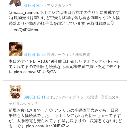
8月6日 20:29
アシスタント?
@masa_runnersキオクシアは明日も前場の売り圧に警戒です
🤔 現物売りは重いけど空売り比率は落ち着き気味かな🥹 大幅
続落より小動きの様子見を想定しています 🔥取引戦略📈👇
lin.ee/Q4PXMmu
8月6日 15:35
渡辺ナーウィン/ 株式投資
本日のデイトレ +13,649円 昨日利確したキオクシアが下がっ
てくれてるので明日も続落なら単元株未満で買い予定 #デイト
レ pic.x.com/vo8PUn5yTA
8月6日 12:11
ふれぶぅ?/ハイブリッド投資家=高配当✖️キ
ャピタルゲイン?
前場お疲れさまでした🐶 アメリカの半導体弱含みから、日経
平均も大幅続落でした… キオクシアも5万円切っちゃってます
が、太陽誘電も売られてます😭お決まりの、決算悪くないけど
も…です pic.x.com/Utsn0NEXZw