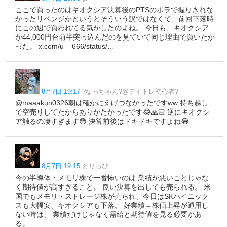
ここで買ったのはキオクシア決算後のPTSのボラで握りきれな
かったリベンジかというとそういう訳ではなくて、前回下落時
にこの辺で買われてる気がしたのよね。 今日も、キオクシア
が44,000円台前半突っ込んだのを見ていて同じ理由で買いたか
った。 x.com/u__666/status/…
8月7日 19:17
?なっちゃん?@デイトレ初心者?
@maaakun0326朝は確かにえげつなかったですww 持ち越し
で空売りしてたからありがたかったです😂🙏🏻 逆にキオクシ
ア触るの凄すぎます😳 決算前後はドキドキですよね😂
8月7日 19:15
とりっぴ
今の半導体・メモリ株で一番怖いのは 業績が悪いことじゃな
く期待値が高すぎること。 良い決算を出しても売られる。 米
国でもメモリ・ストレージ株が売られ、今日はSKハイニック
スも大幅安、キオクシアも下落。 好業績＝株価上昇が通用し
ない時は、 業績だけじゃなく需給と期待値を見る必要があ
る。