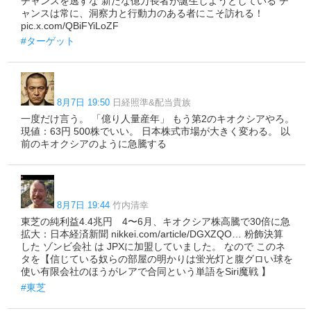
チャンスを逃すな 新たな億万長者が誕生しようとしている チ
ャンスは常に、洞察力と行動力のある者にこそ訪れる！
pic.x.com/QBiFYiLoZF
#ターゲット
8月7日 19:50
日経照準&配当貴族
一度だけ言う。 「億り人量産年」 もう第2のキオクシアやろ。
現値：63円 500株でいい。 日本株式市場が大きく変わる。 以
前のキオクシアのように急騰する
8月7日 19:44
竹内清幸
東芝の純利益4.4兆円 4〜6月、キオクシア株高騰で30倍に急
拡大：日本経済新聞 nikkei.com/article/DGXZQO… 粉飾決算
した ゾンビ会社 は JPXに加盟していました。 なので このネ
タを【信じている奴らの部屋の明かりは蛍光灯と腹グロい球を
使い有限会社のほうがレアで合同という単語をSiri魔戦 】
#東芝