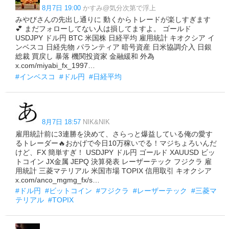
8月7日 19:00
かすみ@気分次第で浮上
みやびさんの先出し通りに 動くからトレードが楽しすぎます
💕 まだフォローしてない人は損してますよ。 ゴールド
USDJPY ドル円 BTC 米国株 日経平均 雇用統計 キオクシア イ
ンベスコ 日経先物 パランティア 暗号資産 日米協調介入 日銀
総裁 買戻し 暴落 機関投資家 金融緩和 外為
x.com/miyabi_fx_1997…
#インベスコ
#ドル円
#日経平均
8月7日 18:57
NIK&NIK
雇用統計前に3連勝を決めて、さらっと爆益している俺の愛す
るトレーダー🔥おかげで今日10万稼いでる！マジちょろいんだ
けど、FX 簡単すぎ！ USDJPY ドル円 ゴールド XAUUSD ビッ
トコイン JX金属 JEPQ 決算発表 レーザーテック フジクラ 雇
用統計 三菱マテリアル 米国市場 TOPIX 信用取引 キオクシア
x.com/anco_mgmg_fx/s…
#ドル円
#ビットコイン
#フジクラ
#レーザーテック
#三菱マ
テリアル
#TOPIX