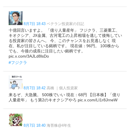
8月7日 18:43
ベテラン投資家の日記
十億回言いますよ。 「億り人量産年」 フジクラ、三菱重工、
キオクシア、JX金属、古河電工の上昇相場を逃して後悔してい
る投資家の皆さんへ。 今、このチャンスをお見逃しなく 現
在、私が注目している銘柄です。 現在値：96円。 100株から
でも、今後の成長に注目したい銘柄です。
pic.x.com/3AJLd8lsDo
#フジクラ
8月7日 18:42
高橋 ｜個人投資家
来るぞ、大急騰。 500株でいい 現在：68円 【日本株】「億り
人量産年」 もう第2のキオクシアやろ pic.x.com/LI1r8JrneW
8月7日 18:40
海苔株@4年生