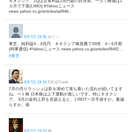
キオクシア、1Qは営業利益1兆円超の好決算。一方で株価は1
カ月で下落(LIMO) #Yahooニュース
news.yahoo.co.jp/articles/ad94b…
8月7日 19:36
めぐっ
東芝、純利益4．4兆円 キオクシア株急騰で30倍 4～6月期
(時事通信) #Yahooニュース news.yahoo.co.jp/articles/f84f2…
#東芝
8月7日 19:34
EiEi@Trade
7月の売りラッシュは影を潜めて落ち着いた流れが続いてます
ね。ベト株 日本株は上下運動が激しいです。特にキオクシ
ア。 9月の金利上昇を見据えると、J REIT一旦手放すか。量減
らすか。😆
8月7日 19:33
優