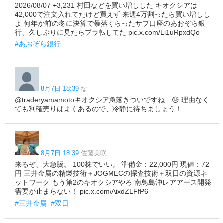
2026/08/07 +3,231 村田などを買い増しした キオクシアは
42,000で注文入れてたけど買えず 来週4万割ったら買い増しし
よ 何年か前の冬に決算で暴落くらったサブ口座のあおぞら銀
行、久しぶりに見たらプラ転してた pic.x.com/Li1uRpxdQo
#あおぞら銀行
8月7日 18:39
な
@traderyamamotoキオクシア急落きついですね…😓 理由なく
ても利確売りはよくあるので、冷静に待ちましょう！
8月7日 18:39
佐藤美咲
来るぞ、大急騰。 100株でいい。 準備金：22,000円 現値：72
円 三井金属の精製技術＋JOGMECの探査技術＋双日の資源ネ
ットワーク もう第2のキオクシアやろ 南鳥島沖レアアース開発
需要が止まらない！ pic.x.com/AixdZLFfP6
#三井金属
#双日