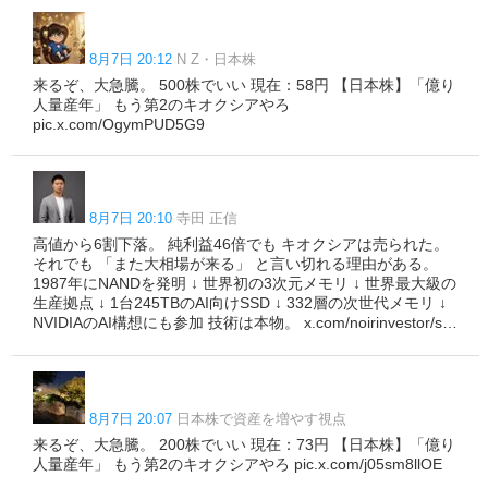
8月7日 20:12
N Z・日本株
来るぞ、大急騰。 500株でいい 現在：58円 【日本株】「億り
人量産年」 もう第2のキオクシアやろ
pic.x.com/OgymPUD5G9
8月7日 20:10
寺田 正信
高値から6割下落。 純利益46倍でも キオクシアは売られた。
それでも 「また大相場が来る」 と言い切れる理由がある。
1987年にNANDを発明 ↓ 世界初の3次元メモリ ↓ 世界最大級の
生産拠点 ↓ 1台245TBのAI向けSSD ↓ 332層の次世代メモリ ↓
NVIDIAのAI構想にも参加 技術は本物。 x.com/noirinvestor/s…
8月7日 20:07
日本株で資産を増やす視点
来るぞ、大急騰。 200株でいい 現在：73円 【日本株】「億り
人量産年」 もう第2のキオクシアやろ pic.x.com/j05sm8llOE