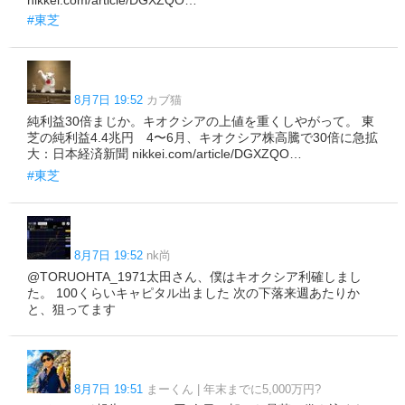
nikkei.com/article/DGXZQO…
#東芝
8月7日 19:52
カブ猫
純利益30倍まじか。キオクシアの上値を重くしやがって。 東
芝の純利益4.4兆円 4〜6月、キオクシア株高騰で30倍に急拡
大：日本経済新聞 nikkei.com/article/DGXZQO…
#東芝
8月7日 19:52
nk尚
@TORUOHTA_1971太田さん、僕はキオクシア利確しまし
た。 100くらいキャピタル出ました 次の下落来週あたりか
と、狙ってます
8月7日 19:51
まーくん | 年末までに5,000万円?