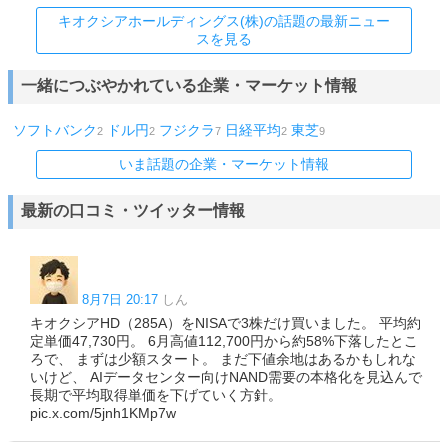
キオクシアホールディングス(株)の話題の最新ニュー
スを見る
一緒につぶやかれている企業・マーケット情報
ソフトバンク
ドル円
フジクラ
日経平均
東芝
2
2
7
2
9
いま話題の企業・マーケット情報
最新の口コミ・ツイッター情報
8月7日 20:17
しん
キオクシアHD（285A）をNISAで3株だけ買いました。 平均約
定単価47,730円。 6月高値112,700円から約58%下落したとこ
ろで、 まずは少額スタート。 まだ下値余地はあるかもしれな
いけど、 AIデータセンター向けNAND需要の本格化を見込んで
長期で平均取得単価を下げていく方針。
pic.x.com/5jnh1KMp7w