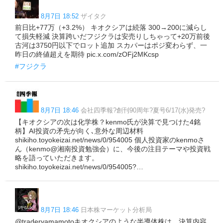
8月7日 18:52
ザイタク
前日比+77万（+3.2%） キオクシアは続落 300→200に減らし
て損失軽減 決算跨いだフジクラは安売りしちゃって+20万前後
古河は3750円以下でロット追加 スカパーはポジ変わらず、一
昨日の終値超えを期待 pic.x.com/zOFj2MKcsp
#フジクラ
8月7日 18:46
会社四季報?創刊90周年?夏号6/17(水)発売?
【キオクシアの次は化学株？kenmo氏が決算で見つけた4銘
柄】AI投資の矛先が向く､意外な周辺材料
shikiho.toyokeizai.net/news/0/954005 個人投資家のkenmoさ
ん（kenmo@湘南投資勉強会）に、今後の注目テーマや投資戦
略を語っていただきます。
shikiho.toyokeizai.net/news/0/954005?…
8月7日 18:46
日本株マーケット分析局
@traderyamamotoキオクシアのような半導体株は、決算内容