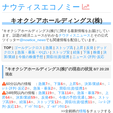
ナウティスエコノミー
キオクシアホールディングス(株)
"キオクシアホールディングス(株)"に関する最新情報をお届けしてい
ます。話題の経済ニュースがわかる
ナウティスニュース
とその公式
ツイッター
@nowtice_news
でも関連情報を配信しています。
TOP
|
ゴールデンクロス
|
急騰
|
ストップ高
|
上昇
|
反発
|
デッド
クロス
|
急落・暴落・やばい
|
ストップ安
|
続落
|
下落
|
株価
|
決
算/業績
|
今後の株価予想
|
買収/出資/提携
|
ニュース･評判･反応
"キオクシアホールディングス(株)"の現在の状況
8/7 20:28
現在
60分以内の情報 ：
急騰
7
、
下落
6
、
上昇
5
、
決算/業績
4
、
ﾆ
件
件
件
件
ｭｰｽ･評判･反応
2
、
急落・暴落
2
、
買収/出資/提携
1
件
件
件
24時間以内の情報：
急騰
119
、
下落
114
、
急落・暴落
79
、
上
件
件
件
昇
64
、
決算/業績
59
、
反発
49
、
今後の予想/見通し
38
、
ストッ
件
件
件
件
プ高
19
、
続落
14
、
ストップ安
12
、
買収/出資/提携
11
、
ﾆｭｰｽ･評
件
件
件
件
判･反応
13
、
ﾃﾞｯﾄﾞｸﾛｽ
1
、
ｺﾞｰﾙﾃﾞﾝｸﾛｽ
1
件
件
件
>>全銘柄の
情報
をチェックする