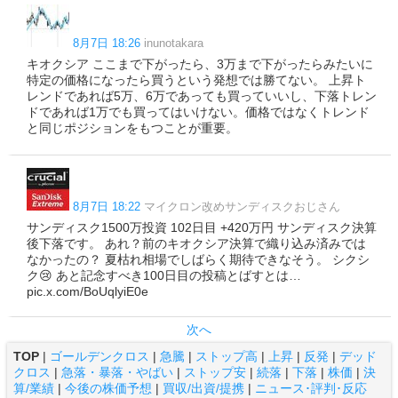
8月7日 18:26
inunotakara
キオクシア ここまで下がったら、3万まで下がったらみたいに
特定の価格になったら買うという発想では勝てない。 上昇ト
レンドであれば5万、6万であっても買っていいし、下落トレン
ドであれば1万でも買ってはいけない。価格ではなくトレンド
と同じポジションをもつことが重要。
8月7日 18:22
マイクロン改めサンディスクおじさん
サンディスク1500万投資 102日目 +420万円 サンディスク決算
後下落です。 あれ？前のキオクシア決算で織り込み済みでは
なかったの？ 夏枯れ相場でしばらく期待できなそう。 シクシ
ク😢 あと記念すべき100日目の投稿とばすとは…
pic.x.com/BoUqlyiE0e
次へ
TOP
|
ゴールデンクロス
|
急騰
|
ストップ高
|
上昇
|
反発
|
デッド
クロス
|
急落・暴落・やばい
|
ストップ安
|
続落
|
下落
|
株価
|
決
算/業績
|
今後の株価予想
|
買収/出資/提携
|
ニュース･評判･反応