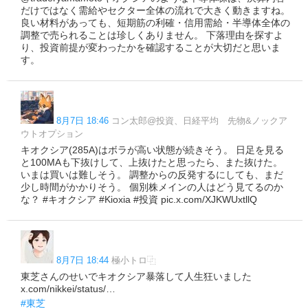
だけではなく需給やセクター全体の流れで大きく動きますね。
良い材料があっても、短期筋の利確・信用需給・半導体全体の
調整で売られることは珍しくありません。 下落理由を探すよ
り、投資前提が変わったかを確認することが大切だと思いま
す。
8月7日 18:46
コン太郎@投資、日経平均 先物&ノックア
ウトオプション
キオクシア(285A)はボラが高い状態が続きそう。 日足を見る
と100MAも下抜けして、上抜けたと思ったら、また抜けた。
いまは買いは難しそう。 調整からの反発するにしても、まだ
少し時間がかかりそう。 個別株メインの人はどう見てるのか
な？ #キオクシア #Kioxia #投資 pic.x.com/XJKWUxtllQ
8月7日 18:44
極小トロ⿻
東芝さんのせいでキオクシア暴落して人生狂いました
x.com/nikkei/status/…
#東芝