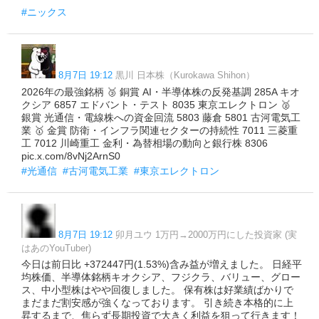
#ニックス
8月7日 19:12
黒川 日本株（Kurokawa Shihon）
2026年の最強銘柄 🥉 銅賞 AI・半導体株の反発基調 285A キオ
クシア 6857 エドバント・テスト 8035 東京エレクトロン 🥈
銀賞 光通信・電線株への資金回流 5803 藤倉 5801 古河電気工
業 🥇 金賞 防衛・インフラ関連セクターの持続性 7011 三菱重
工 7012 川崎重工 金利・為替相場の動向と銀行株 8306
pic.x.com/8vNj2ArnS0
#光通信
#古河電気工業
#東京エレクトロン
8月7日 19:12
卯月ユウ 1万円→2000万円にした投資家 (実
はあのYouTuber)
今日は前日比 +372447円(1.53%)含み益が増えました。 日経平
均株価、半導体銘柄キオクシア、フジクラ、バリュー、グロー
ス、中小型株はやや回復しました。 保有株は好業績ばかりで
まだまだ割安感が強くなっております。 引き続き本格的に上
昇するまで、焦らず長期投資で大きく利益を狙って行きます！