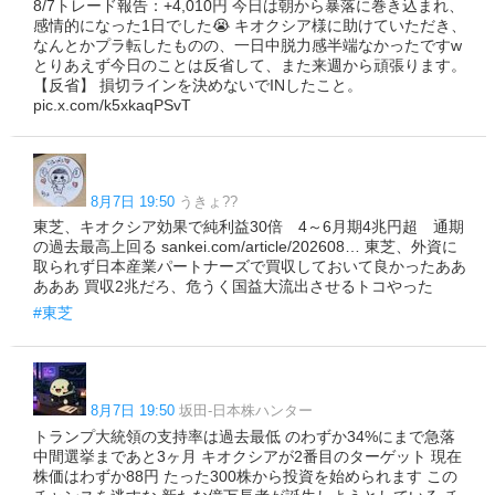
8/7トレード報告：+4,010円 今日は朝から暴落に巻き込まれ、
感情的になった1日でした😭 キオクシア様に助けていただき、
なんとかプラ転したものの、一日中脱力感半端なかったですw
とりあえず今日のことは反省して、また来週から頑張ります。
【反省】 損切ラインを決めないでINしたこと。
pic.x.com/k5xkaqPSvT
8月7日 19:50
うきょ??
東芝、キオクシア効果で純利益30倍 4～6月期4兆円超 通期
の過去最高上回る sankei.com/article/202608… 東芝、外資に
取られず日本産業パートナーズで買収しておいて良かったああ
あああ 買収2兆だろ、危うく国益大流出させるトコやった
#東芝
8月7日 19:50
坂田-日本株ハンター
トランプ大統領の支持率は過去最低 のわずか34%にまで急落
中間選挙まであと3ヶ月 キオクシアが2番目のターゲット 現在
株価はわずか88円 たった300株から投資を始められます この