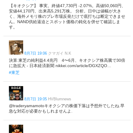
【キオクシア】 事実。終値47,730円 -2.07%。高値50,060円、
安値44,170円、出来高5,291万株。 分析。日中は値幅が大き
く、海外メモリ株のプレ市場反発だけで底打ちは断定できませ
ん。NAND供給逼迫とスポット価格の鈍化を併せて確認しま
す。
8月7日 19:06
クマガイ N.K
決算:東芝の純利益4.4兆円 4〜6月、キオクシア株高騰で30倍
に急拡大 - 日本経済新聞 nikkei.com/article/DGXZQO…
#東芝
8月7日 19:05
HVBlumnews
@traderyamamotoキオクシアの株価下落は予想外でしたね.早
急な対応が必要かもしれませんよ.