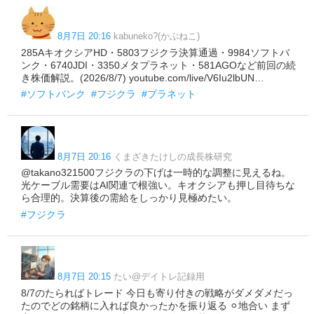
8月7日 20:16
kabuneko?(かぶねこ)
285AキオクシアHD・5803フジクラ決算通過・9984ソフトバ
ンク・6740JDI・3350メタプラネット・581AGOなど前回の続
き株価解説。(2026/8/7) youtube.com/live/V6Iu2lbUN…
#ソフトバンク
#フジクラ
#プラネット
8月7日 20:16
くまざきたけしの成長株研究
@takano321500フジクラの下げは一時的な調整に見えるね。
光ケーブル需要はAI関連で根強い。キオクシアも押し目待ちな
ら合理的。決算後の需給をしっかり見極めたい。
#フジクラ
8月7日 20:15
たい@デイトレ記録用
8/7のたらればトレード 今日も寄り付きの戦略がダメダメだっ
たのでどの銘柄に入れば良かったかを振り返る ⚪︎地合い まず