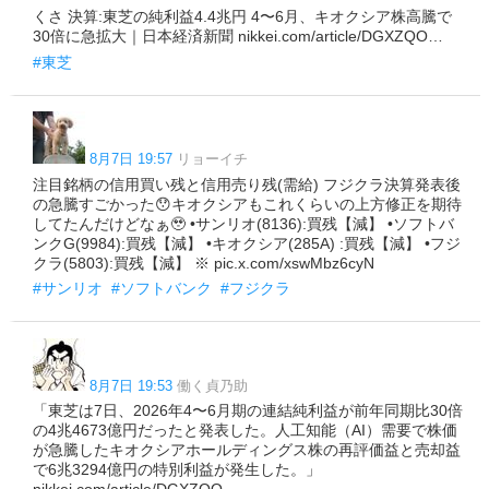
くさ 決算:東芝の純利益4.4兆円 4〜6月、キオクシア株高騰で
30倍に急拡大｜日本経済新聞 nikkei.com/article/DGXZQO…
#東芝
8月7日 19:57
リョーイチ
注目銘柄の信用買い残と信用売り残(需給) フジクラ決算発表後
の急騰すごかった😯キオクシアもこれくらいの上方修正を期待
してたんだけどなぁ🥹 •サンリオ(8136):買残【減】 •ソフトバ
ンクG(9984):買残【減】 •キオクシア(285A) :買残【減】 •フジ
クラ(5803):買残【減】 ※ pic.x.com/xswMbz6cyN
#サンリオ
#ソフトバンク
#フジクラ
8月7日 19:53
働く貞乃助
「東芝は7日、2026年4〜6月期の連結純利益が前年同期比30倍
の4兆4673億円だったと発表した。人工知能（AI）需要で株価
が急騰したキオクシアホールディングス株の再評価益と売却益
で6兆3294億円の特別利益が発生した。」