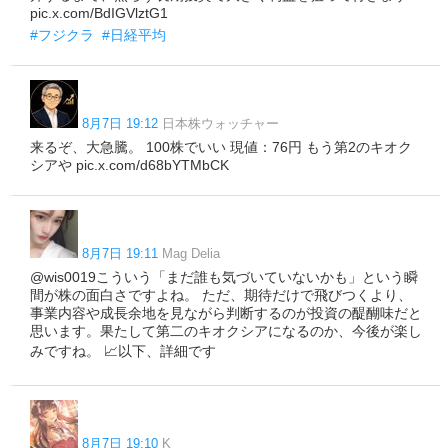
pic.x.com/BdIGVlztG1
#フジクラ
#日経平均
8月7日 19:12
日本株ウォッチャー
来るぞ、大急騰。 100株でいい 現値：76円 もう第2のキオク
シアや pic.x.com/d68bYTMbCK
8月7日 19:11
Mag Delia
@wis0019こういう「まだ誰も気づいていないかも」という瞬
間が株の面白さですよね。 ただ、期待だけで飛びつくより、
事業内容や成長余地を見ながら判断するのが投資の醍醐味だと
思います。果たして第二のキオクシアになるのか、今後が楽し
みですね。 📈以下、詳細です
8月7日 19:10
K