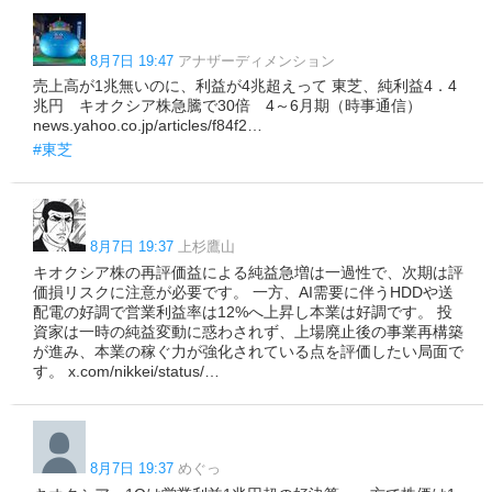
8月7日 19:47
アナザーディメンション
売上高が1兆無いのに、利益が4兆超えって 東芝、純利益4．4
兆円 キオクシア株急騰で30倍 4～6月期（時事通信）
news.yahoo.co.jp/articles/f84f2…
#東芝
8月7日 19:37
上杉鷹山
キオクシア株の再評価益による純益急増は一過性で、次期は評
価損リスクに注意が必要です。 一方、AI需要に伴うHDDや送
配電の好調で営業利益率は12%へ上昇し本業は好調です。 投
資家は一時の純益変動に惑わされず、上場廃止後の事業再構築
が進み、本業の稼ぐ力が強化されている点を評価したい局面で
す。 x.com/nikkei/status/…
8月7日 19:37
めぐっ