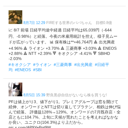
8月7日 12:29
FIREする世界のパパちゃん 目標0.8億
📈 8/7 前場 日経平均途中経過 日経平均は65,039円（-644
円、-0.98%）と続落。今夜の米雇用統計を控え、様子見ムー
ドが広がっています。 📊 保有株は**+46,764円 🔺 出光興産
+4.96% 🔺 ライオン +3.70% 🔺 三菱商事 +3.03% 🔺 ENEOS
+2.88% 🔺 NTT +2.39% 🔻 キオクシア -4.41% 🔻 SBIHD
-2.03%
#キオクシア
#ライオン
#三菱商事
#出光興産
#日経平
均
#ENEOS
#SBI
8月5日 15:39
野良黒@自信がないなら株を買うな!
PFは値上がり3、値下がり1。プレミアグループは窓を開けて
続伸、オンワードとNTTは切り返してプラテン、相鉄は伸び悩
んで続落。 評価益128%→129%。オンワードの7月既存店・全
店ともに104.7%、上旬に天候が荒れたことを考えればなかな
か良い、ユニクロ(104.3%)より上だから。
pic.x.com/AP9YePqt9W