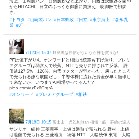
海上、山崎製パン、日清製粉など上がり。両親は炊飯器を象印
からHITACHI、日立のふっくら御膳に買換え、晩御飯で初炊
き。
#トヨタ
#山崎製パン
#日本郵政
#日立
#東京海上
#森永乳
業
#JT
7月23日 15:37
野良黒@自信がないなら株を買うな!
PFは値下がり4。オンワードと相鉄は続落も下げ渋り、プレミ
アグループは弱含んで続落、NTTも売りに押されて反落。 評
価益127.5%→126%。内需セクターが弱かった。戻ったところ
で売られる嫌な展開だし、半導体株に流れた資金が早く循環し
て来ないか、いつまでAI相場やってるんだ?
pic.x.com/azFx6CrqrA
#オンワード
#プレミアグループ
#相鉄
7月18日 10:15
富士山 @21fujisan 相場一筋 罫線の達人
サンリオ 続伸 三菱商事 上値は過熱で売られる 野村 上値
は過熱で売られる 三菱地所 続落 NTT 大幅続伸 東電 大幅