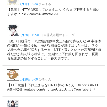
7月1日 13:34
まんまる
【急募】 NTTが続落しています… いくらまで下落すると思い
ますか？ pic.x.com/h4OhxWNCKL
6月28日 16:31
日本株式市場のトレーダー
日経 3 日続落で一気に急調整😮‍💨 史上高値で膨らんだ AI 半導体
の期待が一気に冷め、海外投機資金が逃げ出した一日。 テク
ノ株の含み損が拡大する一方、NTT・電力といった高配当防御
株だけが踏ん張る相場に。 短期の上下に振り回されず、長期
資産形成の軸を守ることが一番大切です。
6月28日 5:00
ひろりん
【11日続落】下げ止まらないNTT株のゆくえ #shorts #NTT
#信用取引 youtube.com/shorts/gUtZLUc… @YouTubeより