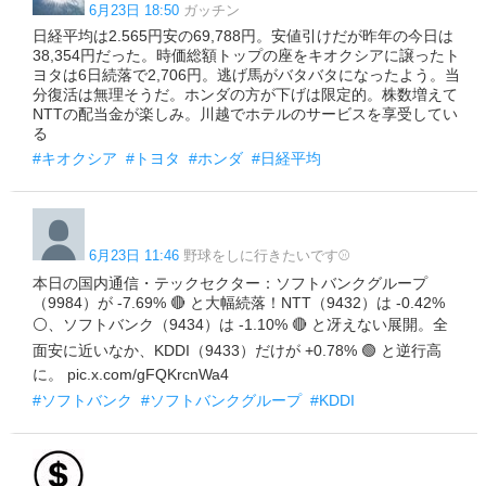
6月23日 18:50
ガッチン
日経平均は2.565円安の69,788円。安値引けだが昨年の今日は
38,354円だった。時価総額トップの座をキオクシアに譲ったト
ヨタは6日続落で2,706円。逃げ馬がバタバタになったよう。当
分復活は無理そうだ。ホンダの方が下げは限定的。株数増えて
NTTの配当金が楽しみ。川越でホテルのサービスを享受してい
る
#キオクシア
#トヨタ
#ホンダ
#日経平均
6月23日 11:46
野球をしに行きたいです⚾️
本日の国内通信・テックセクター：ソフトバンクグループ
（9984）が -7.69% 🔴 と大幅続落！NTT（9432）は -0.42%
⚪、ソフトバンク（9434）は -1.10% 🔴 と冴えない展開。全
面安に近いなか、KDDI（9433）だけが +0.78% 🟢 と逆行高
に。 pic.x.com/gFQKrcnWa4
#ソフトバンク
#ソフトバンクグループ
#KDDI