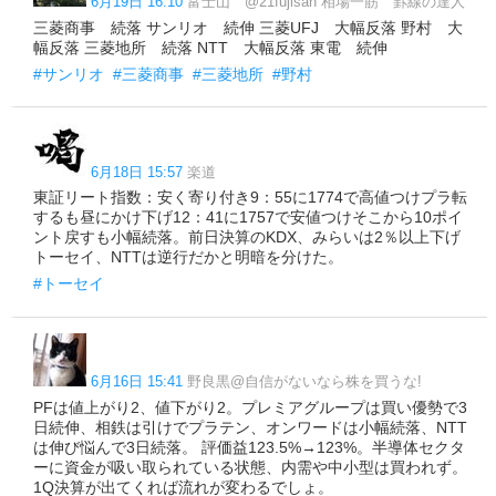
6月19日 16:10
富士山 @21fujisan 相場一筋 罫線の達人
三菱商事 続落 サンリオ 続伸 三菱UFJ 大幅反落 野村 大
幅反落 三菱地所 続落 NTT 大幅反落 東電 続伸
#サンリオ
#三菱商事
#三菱地所
#野村
6月18日 15:57
楽道
東証リート指数：安く寄り付き9：55に1774で高値つけプラ転
するも昼にかけ下げ12：41に1757で安値つけそこから10ポイ
ント戻すも小幅続落。前日決算のKDX、みらいは2％以上下げ
トーセイ、NTTは逆行だかと明暗を分けた。
#トーセイ
6月16日 15:41
野良黒@自信がないなら株を買うな!
PFは値上がり2、値下がり2。プレミアグループは買い優勢で3
日続伸、相鉄は引けでプラテン、オンワードは小幅続落、NTT
は伸び悩んで3日続落。 評価益123.5%→123%。半導体セクタ
ーに資金が吸い取られている状態、内需や中小型は買われず。
1Q決算が出てくれば流れが変わるでしょ。