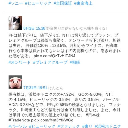
#ソニー
#ヒューリック
#全国保証
#東京海上
8月3日 15:38
野良黒@自信がないなら株を買うな!
PFは値下がり1、値下がり3。NTTは切り返してプラテン、プ
レミアグループは続落も底堅く、オンワードも下げ渋り、相鉄
は失速。 評価益130%→128.5%。月初からマイナス、円高進
行なら本来は買われてもいいはずの内需株なのに、巻き込まれ
た感がある。 pic.x.com/QzTvHITJNJ
#オンワード
#プレミアグループ
#相鉄
7月31日 19:51
けんとん
保有株は、浜松ホトニクスの+7.92%、GOの-5.03%、NTT
の-4.15%、ヒューリックの-3.88%、東リの-3.88%、パーソル
HDの-3.23%などで、PFは0.58%の続落となりました。 ファナ
ック、川崎重工などの信用分は全て利確しました。また、今月
は単月での過去最高の値上がり幅でした。 #日本株
#TradeNote pic.x.com/f4m3YfkWGq
#パーソル
#ヒューリック
#ファナック
#東リ
#浜松ホトニク