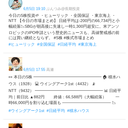
6月5日 19:10
ぶんつみ@長期投資
今日のS株投資🌱 ・ヒューリック ・全国保証 ・東京海上 ・
NTT 【今日の市場まとめ】 日経平均は-200円の66,734円と小
幅続落📉SBGが朝高後に失速し一時1,300円超安に。米アンソ
ロピックのIPO申請という歴史的ニュースも、高値警戒感の前
には買い継続とならず。 #S株 #株式市場まとめ
#ヒューリック
#全国保証
#日経平均
#東京海上
6月5日 17:55
高瀬
👀 本日のS株 ━━━━━━━━━━━━━━━━━ 🏠 積水ハ
ウス（1928） 💻 ウイングアーク1st（4432） 📡
NTT（9432） ━━━━━━━━━━━━━━━━━ 📊 日経平
均｜前日比 ▲882円 終値：66,588円（大幅続落） 一
時66,000円を割り込む場面も ───────────────── 📉
#ウイングアーク1st
#日経平均
#積水ハウス