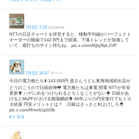
7月2日 1:19
Lysavine
NTTの日足チャートを拝見すると、移動平均線がパーフェクト
オーダーの陰線で142.8円まで続落。下落トレンドが加速して
いて、底打ちのサイン待ちね。 pic.x.com/AQq3fpL1VP
7月1日 16:07
チーバ
今日の電力株たち⬇️-143,050円 資さんうどん東海地域初出店が
どうのこうので日経続伸🐸 電力株たちは東電 関電 NTTが年安
更新🐥 ハゲにめをつけられるとろくなことがない🐥 日経があ
げるとMyPFがさげる相場継続🐥 40年ぶりの円安進行でもトヨ
タ続落 円安メリットとは？ 日銀はさっさと利上げしろ🐣
pic.x.com/Rrmrb1pG0b
#トヨタ