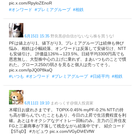
pic.x.com/RpyloZEnoR
#オンワード
#プレミアグループ
#相鉄
6月15日 15:35
野良黒@自信がないなら株を買うな!
PFは値上がり1、値下がり3。プレミアグループは続伸も伸び
悩み、相鉄は小幅続落、オンワードは反落して安値引け、NTT
も安値引け。 評価益126%→123.5%。日経平均3300円高でも
恩恵無し、大型株中心の上げに乗れず、まあいつものことで慣
れた。グロース250の弱さを見ると個人は売ってそう。
pic.x.com/IpJQ0P8kaQ
#いつも
#オンワード
#プレミアグループ
#日経平均
#相鉄
6月11日 19:10
まめっくす@個人投資家
木曜日お疲れさまです。 TOPIX-0.45% myPF-0.2% NTTの持
ち高が膨らんでいたこともあり、今日の上昇で生活費程度を利
確。あとはキオクシアなデイトレ一回転のみ。主力の三井住友
FGと三菱商事が下落して残念ながら続落中です。 紹介コード
【STqD】 #カビュウ pic.x.com/VGyDVrEVfW