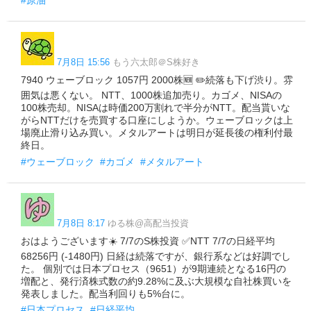
#原油
7月8日 15:56
もう六太郎＠S株好き
7940 ウェーブロック 1057円 2000株🆕 ✏️続落も下げ渋り。雰
囲気は悪くない。 NTT、1000株追加売り。カゴメ、NISAの
100株売却。NISAは時価200万割れで半分がNTT。配当貰いな
がらNTTだけを売買する口座にしようか。ウェーブロックは上
場廃止滑り込み買い。メタルアートは明日が延長後の権利付最
終日。
#ウェーブロック
#カゴメ
#メタルアート
7月8日 8:17
ゆる株@高配当投資
おはようございます☀️ 7/7のS株投資 ✅NTT 7/7の日経平均
68256円 (-1480円) 日経は続落ですが、銀行系などは好調でし
た。 個別では日本プロセス（9651）が9期連続となる16円の
増配と、発行済株式数の約9.28%に及ぶ大規模な自社株買いを
発表しました。配当利回りも5%台に。
#日本プロセス
#日経平均