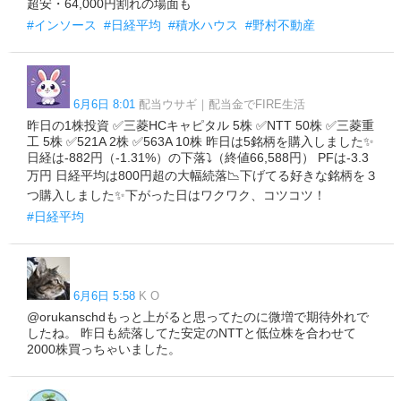
超安・64,000円割れの場面も
#インソース
#日経平均
#積水ハウス
#野村不動産
6月6日 8:01
配当ウサギ｜配当金でFIRE生活
昨日の1株投資 ✅三菱HCキャピタル 5株 ✅NTT 50株 ✅三菱重
工 5株 ✅521A 2株 ✅563A 10株 昨日は5銘柄を購入しました✨
日経は-882円（-1.31%）の下落⤵️（終値66,588円） PFは-3.3
万円 日経平均は800円超の大幅続落📉下げてる好きな銘柄を３
つ購入しました✨下がった日はワクワク、コツコツ！
#日経平均
6月6日 5:58
K O
@orukanschdもっと上がると思ってたのに微増で期待外れで
したね。 昨日も続落してた安定のNTTと低位株を合わせて
2000株買っちゃいました。