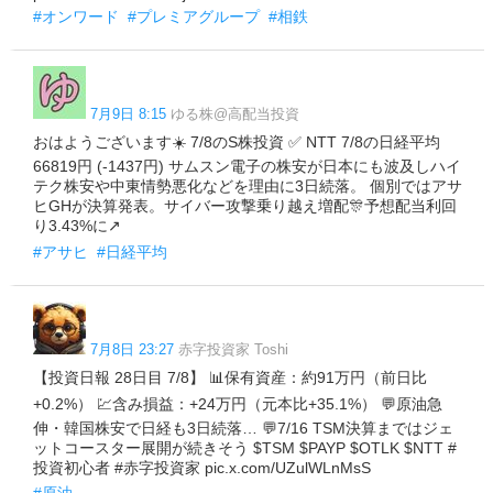
#オンワード
#プレミアグループ
#相鉄
7月9日 8:15
ゆる株@高配当投資
おはようございます☀️ 7/8のS株投資 ✅ NTT 7/8の日経平均
66819円 (-1437円) サムスン電子の株安が日本にも波及しハイ
テク株安や中東情勢悪化などを理由に3日続落。 個別ではアサ
ヒGHが決算発表。サイバー攻撃乗り越え増配🎊予想配当利回
り3.43%に↗️
#アサヒ
#日経平均
7月8日 23:27
赤字投資家 Toshi
【投資日報 28日目 7/8】 📊保有資産：約91万円（前日比
+0.2%） 💹含み損益：+24万円（元本比+35.1%） 💬原油急
伸・韓国株安で日経も3日続落… 💬7/16 TSM決算まではジェ
ットコースター展開が続きそう $TSM $PAYP $OTLK $NTT #
投資初心者 #赤字投資家 pic.x.com/UZulWLnMsS