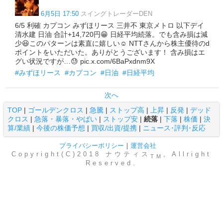
6月5日 17:50
スイングトレーダーDEN
6/5 利確 カプコン みずほリース 三井不 東京メトロ 以下デイ
清水建 日油 合計+14,720円😁 日経平均続落。でも含み損は減
少😆このパターンは素直に嬉しい☺️ NTTさんから株主優待のd
ポイントをいただいた。ありがとうございます！ 含み損はエ
グい状況ですが…😓 pic.x.com/6BaPxdnm9X
#みずほリース
#カプコン
#日油
#日経平均
次へ
TOP
|
ゴールデンクロス
|
急騰
|
ストップ高
|
上昇
|
反発
|
デッド
クロス
|
急落・暴落・やばい
|
ストップ安
|
続落
|
下落
|
株価
|
決
算/業績
|
今後の株価予想
|
買収/出資/提携
|
ニュース･評判･反応
プライバシーポリシー
｜
運営会社
Copyright(C)2018 ナウティス
, Allright
TM
Reserved.