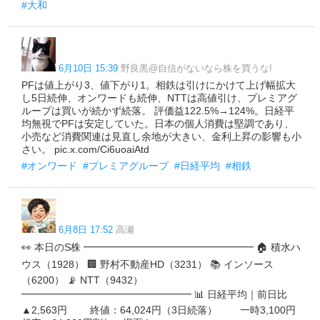
#大和
6月10日 15:39
野良黒@自信がないなら株を買うな!
PFは値上がり3、値下がり1。相鉄は引けにかけて上げ幅拡大
し5日続伸、オンワードも続伸、NTTは高値引け、プレミアグ
ループは買いが続かず続落。 評価益122.5%→124%。日経平
均無視でPFは安定していた。日本の個人消費は堅調であり、
小売など消費関連は見直し余地が大きい、金利上昇の影響も小
さい。 pic.x.com/Ci6uoaiAtd
#オンワード
#プレミアグループ
#日経平均
#相鉄
6月8日 17:52
高瀬
👀 本日のS株 ━━━━━━━━━━━━━━━━━ 🏠 積水ハ
ウス（1928） 🏢 野村不動産HD（3231） 📚 インソース
（6200） 📡 NTT（9432）
━━━━━━━━━━━━━━━━━ 📊 日経平均｜前日比
▲2,563円 終値：64,024円（3日続落） 一時3,100円