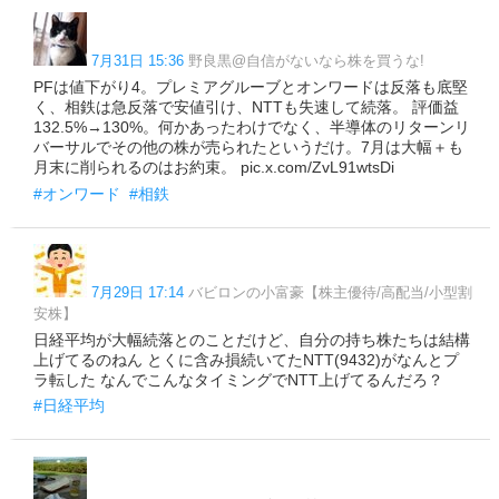
7月31日 15:36
野良黒@自信がないなら株を買うな!
PFは値下がり4。プレミアグルーブとオンワードは反落も底堅
く、相鉄は急反落で安値引け、NTTも失速して続落。 評価益
132.5%→130%。何かあったわけでなく、半導体のリターンリ
バーサルでその他の株が売られたというだけ。7月は大幅＋も
月末に削られるのはお約束。 pic.x.com/ZvL91wtsDi
#オンワード
#相鉄
7月29日 17:14
バビロンの小富豪【株主優待/高配当/小型割
安株】
日経平均が大幅続落とのことだけど、自分の持ち株たちは結構
上げてるのねん とくに含み損続いてたNTT(9432)がなんとプ
ラ転した なんでこんなタイミングでNTT上げてるんだろ？
#日経平均