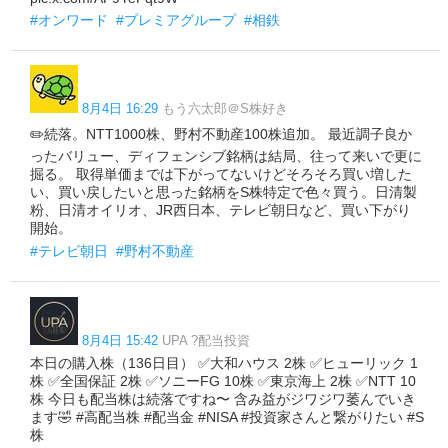
#オンワード
#プレミアグループ
#相鉄
8月4日 16:29
もう六太郎＠S株好き
✏️続落。NTT1000株、野村不動産100株追加。 最近調子良か
ったバリュー、ディフェンシブ銘柄は結局、往って来いで更に
掘る。 取得単価までは下がってないけどそろそろ買い増した
い、買い戻したいと思った銘柄をS株特定で色々買う。日清製
粉、日清オイリオ、JR西日本、テレビ朝日など、買い下がり
開始。
#テレビ朝日
#野村不動産
8月4日 15:42
UPA ?配当投資
本日の購入株（136日目） ✅大和ハウス 2株 ✅ヒューリック 1
株 ✅全国保証 2株 ✅ソニーFG 10株 ✅東京海上 2株 ✅NTT 10
株 今日も配当株は続落ですね〜 含み益がジワジワ萎んでいき
ます🤣 #高配当株 #配当金 #NISA #投資家さんと繋がりたい #S
株