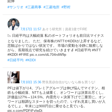
続伸
#サンリオ
#三菱商事
#三菱地所
#野村
7月17日 11:57
あそう研究所｜資産1億でFIRE
📉 日経平均は大幅続落 私のポートフォリオも前日比マイナス
となりました。 ただ、保有株のNTTやKDDIが上昇するなど、
悲観ばかりではない状況です。 市場の変動を冷静に観察しな
がら、長期視点で研究を続けていきます🔬 #日経平均 #NTT
#KDDI #FIRE pic.x.com/dL704rdW9p
#日経平均
#KDDI
7月10日 15:36
野良黒@自信がないなら株を買うな!
PFは値下がり4。プレミアグループは伸び悩んでマイテン、相
鉄も小幅続落、NTTも上値重く、オンワードは決算出尽くし。
評価益127%→124.5%。内需売り＋決算下げで二重苦に。オン
ワードは順調なスタートを切ったので、いずれ見直し買いが入
るでしょ、年末には900円台に乗せると見ている。
pic.x.com/PDFtFvIwDj