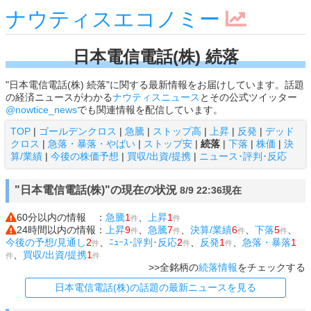
ナウティスエコノミー
日本電信電話(株) 続落
"日本電信電話(株) 続落"に関する最新情報をお届けしています。話題
の経済ニュースがわかる
ナウティスニュース
とその公式ツイッター
@nowtice_news
でも関連情報を配信しています。
TOP
|
ゴールデンクロス
|
急騰
|
ストップ高
|
上昇
|
反発
|
デッド
クロス
|
急落・暴落・やばい
|
ストップ安
|
続落
|
下落
|
株価
|
決
算/業績
|
今後の株価予想
|
買収/出資/提携
|
ニュース･評判･反応
"日本電信電話(株)"の現在の状況
8/9 22:36現在
60分以内の情報 ：
急騰
1
、
上昇
1
件
件
24時間以内の情報：
上昇
9
、
急騰
7
、
決算/業績
6
、
下落
5
、
件
件
件
件
今後の予想/見通し
2
、
ﾆｭｰｽ･評判･反応
2
、
反発
1
、
急落・暴落
1
件
件
件
、
買収/出資/提携
1
件
件
>>全銘柄の
続落情報
をチェックする
日本電信電話(株)の話題の最新ニュースを見る