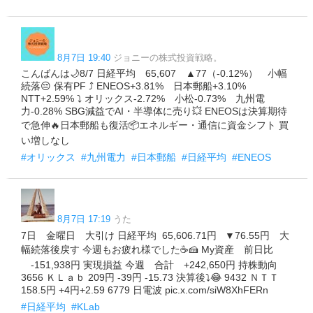
8月7日 19:40
ジョニーの株式投資戦略。
こんばんは🌙8/7 日経平均 65,607 ▲77（-0.12%） 小幅
続落😔 保有PF ⤴️ ENEOS+3.81% 日本郵船+3.10%
NTT+2.59% ⤵️ オリックス-2.72% 小松-0.73% 九州電
力-0.28% SBG減益でAI・半導体に売り💥 ENEOSは決算期待
で急伸🔥日本郵船も復活📦エネルギー・通信に資金シフト 買
い増しなし
#オリックス
#九州電力
#日本郵船
#日経平均
#ENEOS
8月7日 17:19
うた
7日 金曜日 大引け 日経平均 65,606.71円 ▼76.55円 大
幅続落後戻す 今週もお疲れ様でした☕🍰 My資産 前日比
-151,938円 実現損益 今週 合計 +242,650円 持株動向
3656 ＫＬａｂ 209円 -39円 -15.73 決算後⤵😂 9432 ＮＴＴ
158.5円 +4円+2.59 6779 日電波 pic.x.com/siW8XhFERn
#日経平均
#KLab