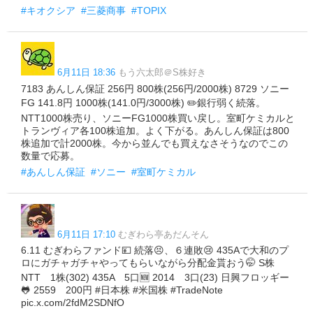
#キオクシア
#三菱商事
#TOPIX
6月11日 18:36
もう六太郎＠S株好き
7183 あんしん保証 256円 800株(256円/2000株) 8729 ソニー
FG 141.8円 1000株(141.0円/3000株) ✏️銀行弱く続落。
NTT1000株売り、ソニーFG1000株買い戻し。室町ケミカルと
トランヴィア各100株追加。よく下がる。あんしん保証は800
株追加で計2000株。今から並んでも買えなさそうなのでこの
数量で応募。
#あんしん保証
#ソニー
#室町ケミカル
6月11日 17:10
むぎわら亭あだんそん
6.11 むぎわらファンド💴 続落😣、６連敗😢 435Aで大和のプ
ロにガチャガチャやってもらいながら分配金貰おう🤭 S株
NTT 1株(302) 435A 5口🆕 2014 3口(23) 日興フロッギー
🐸 2559 200円 #日本株 #米国株 #TradeNote
pic.x.com/2fdM2SDNfO