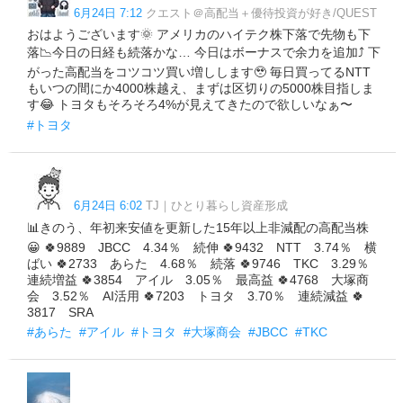
6月24日 7:12
クエスト＠高配当＋優待投資が好き/QUEST
おはようございます🌞 アメリカのハイテク株下落で先物も下
落📉今日の日経も続落かな… 今日はボーナスで余力を追加⤴️ 下
がった高配当をコツコツ買い増しします🥹 毎日買ってるNTT
もいつの間にか4000株越え、まずは区切りの5000株目指しま
す😂 トヨタもそろそろ4%が見えてきたので欲しいなぁ〜
#トヨタ
6月24日 6:02
TJ｜ひとり暮らし資産形成
📊きのう、年初来安値を更新した15年以上非減配の高配当株
😀 🍀9889 JBCC 4.34％ 続伸 🍀9432 NTT 3.74％ 横
ばい 🍀2733 あらた 4.68％ 続落 🍀9746 TKC 3.29％
連続増益 🍀3854 アイル 3.05％ 最高益 🍀4768 大塚商
会 3.52％ AI活用 🍀7203 トヨタ 3.70％ 連続減益 🍀
3817 SRA
#あらた
#アイル
#トヨタ
#大塚商会
#JBCC
#TKC