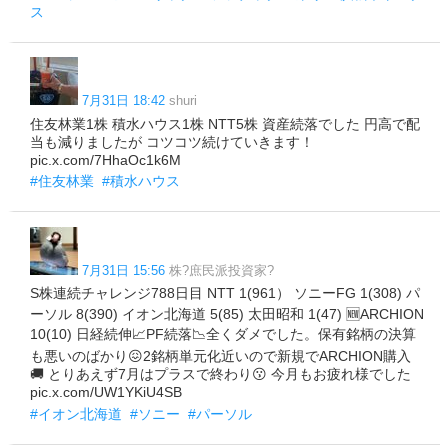
ス
7月31日 18:42
shuri
住友林業1株 積水ハウス1株 NTT5株 資産続落でした 円高で配
当も減りましたが コツコツ続けていきます！
pic.x.com/7HhaOc1k6M
#住友林業
#積水ハウス
7月31日 15:56
株?庶民派投資家?
S株連続チャレンジ788日目 NTT 1(961） ソニーFG 1(308) パ
ーソル 8(390) イオン北海道 5(85) 太田昭和 1(47) 🆕ARCHION
10(10) 日経続伸📈PF続落📉全くダメでした。保有銘柄の決算
も悪いのばかり😖2銘柄単元化近いので新規でARCHION購入
🚚 とりあえず7月はプラスで終わり😗 今月もお疲れ様でした
pic.x.com/UW1YKiU4SB
#イオン北海道
#ソニー
#パーソル