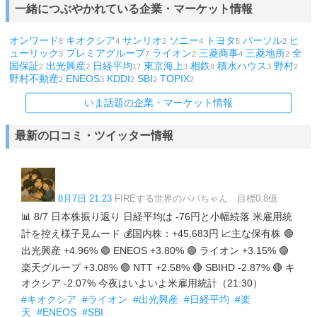
一緒につぶやかれている企業・マーケット情報
オンワード
キオクシア
サンリオ
ソニー
トヨタ
パーソル
ヒ
8
4
2
4
5
2
ューリック
プレミアグループ
ライオン
三菱商事
三菱地所
全
3
7
2
4
2
国保証
出光興産
日経平均
東京海上
相鉄
積水ハウス
野村
2
2
17
3
8
3
2
野村不動産
ENEOS
KDDI
SBI
TOPIX
2
3
2
2
2
いま話題の企業・マーケット情報
最新の口コミ・ツイッター情報
8月7日 21:23
FIREする世界のパパちゃん 目標0.8億
📊 8/7 日本株振り返り 日経平均は -76円と小幅続落 米雇用統
計を控え様子見ムード 💰国内株：+45,683円 📈主な保有株 🟢
出光興産 +4.96% 🟢 ENEOS +3.80% 🟢 ライオン +3.15% 🟢
楽天グループ +3.08% 🟢 NTT +2.58% 🔴 SBIHD -2.87% 🔴 キ
オクシア -2.07% 今夜はいよいよ米雇用統計（21:30）
#キオクシア
#ライオン
#出光興産
#日経平均
#楽
天
#ENEOS
#SBI