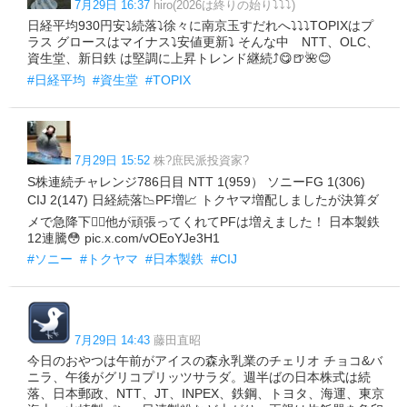
7月29日 16:37
hiro(2026は終りの始り⤵️⤵️⤵️)
日経平均930円安⤵️続落⤵️徐々に南京玉すだれへ⤵️⤵️⤵️TOPIXはプ
ラス グロースはマイナス⤵️安値更新⤵️ そんな中 NTT、OLC、
資生堂、新日鉄 は堅調に上昇トレンド継続⤴️😋🍺🌺😊
#日経平均
#資生堂
#TOPIX
7月29日 15:52
株?庶民派投資家?
S株連続チャレンジ786日目 NTT 1(959） ソニーFG 1(306)
CIJ 2(147) 日経続落📉PF増📈 トクヤマ増配しましたが決算ダ
メで急降下🙅‍♀️他が頑張ってくれてPFは増えました！ 日本製鉄
12連騰😳 pic.x.com/vOEoYJe3H1
#ソニー
#トクヤマ
#日本製鉄
#CIJ
7月29日 14:43
藤田直昭
今日のおやつは午前がアイスの森永乳業のチェリオ チョコ&バ
ニラ、午後がグリコプリッツサラダ。週半ばの日本株式は続
落、日本郵政、NTT、JT、INPEX、鉄鋼、トヨタ、海運、東京