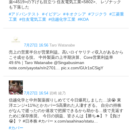
薬<4519>の下げも目立つ 住友電気工業<5802>、 レゾナック
も下落した
#アドバンテスト
#イビデン
#キオクシア
#フジクラ
#三菱重
工業
#住友電気工業
#信越化学工業
#KOA
7月27日 16:56
Taro Watanabe
売上の営業半分が営業利益。高いロイヤリティ収入があるから
こそ成せる技。 中外製薬の上半期決算、Core営業利益率
49.6%｜Taro Watanabe @Singabusiman
note.com/yayota/n/n2701… pic.x.com/GUr1sCSigY
7月27日 16:54
岩崎 綾乃
信越化学と中外製薬握りしめてて今日爆死しました…涙😭 東
洋エンジ+11%とかカバーS高乗れた人凄すぎる。 自分の持株
がなんで逝ったのか速攻で把握できるから助かる…後で見返す
ために保存推奨。 今日の損益、皆さんは【勝ち🔥】？【負け
😭】？ #日本株 #カバー x.com/asahinao/statu…
#カバー