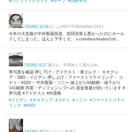
#パシフィックネット
#ホーブ
#日経平均
7月29日 10:26
ひっぷHIP/???/BANANA-OYAJ
今年の大失敗の中外製薬投資、前回決算も悪かったのにホール
ドしてしまった。ほんと下手くそ。 x.com/teuchiudon1/st…
7月29日 8:27
通行人。半導体にて通行止め。
寄与度を確認 押し下げ：アドテスト・東エレク・ キオクシ
ア・SBG・イビデン 押し上げ：ファーストリテイリング・ コ
ナミ・KDDI・ 中外製薬・ソニー 値上がり84銘柄・値下がり
141銘柄 内需・ディフェンシブへの 資金逃避が続いています #
寄与度 #アドテスト #内需株
#イビデン
#キオクシア
#コナミ
#ソニー
#ファーストリテイ
リング
#KDDI
7月28日 23:17
にゃんこ監視人