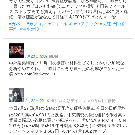
寄りで空売り（女帝の投資益が話題になる風物詩）。昨日引け
で買ったカプコンも利確◯ ユアテック✕損切り 円谷フィール
ズ ストップ高でも買えず カバー◯空売り出遅れた JX金属・丸
紅・清水建設が🤮なんで日経平均2500も下げとんや…🥺
#カバー
#カプコン
#フィールズ
#ユアテック
#丸紅
#日経
平均
#清水建設
7月28日 9:07
atDai
中外製薬特買い！ 昨日の暴落の材料出尽くしとかいい加減な
分析やめてくれ、、 昨日こっそり買ったの利確が早かったー
笑 pic.x.com/kbrlwoxtHu
7月27日 22:02
含にゃん@デイトレ-700万×株主優待
本日7月27日(月)の安値の高配当or優待銘柄︎💹 今日の日経平均
は320円高の64,931円と反発。中東情勢の緊張緩和や米株高を
背景に幅広い銘柄に買いが広がった。 🍭543A ＡＲＣＨＩＯＮ
293円 (+4.64%) 🍭4519 中外製薬 6,848円 (-7.66%) 🍭3021 パ
シフィックネット 1,587円 (-0.44%) 🍭1382 ホーブ