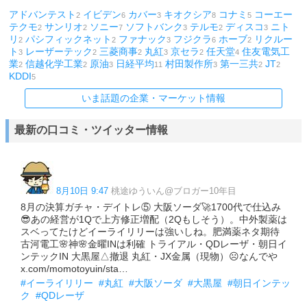
アドバンテスト
イビデン
カバー
キオクシア
コナミ
コーエー
2
6
3
8
5
テクモ
サンリオ
ソニー
ソフトバンク
テルモ
ディスコ
ニト
2
2
7
3
2
3
リ
パシフィックネット
ファナック
フジクラ
ホーブ
リクルー
2
2
3
6
2
ト
レーザーテック
三菱商事
丸紅
京セラ
任天堂
住友電気工
3
2
2
3
2
4
業
信越化学工業
原油
日経平均
村田製作所
第一三共
JT
2
2
3
11
3
2
2
KDDI
5
いま話題の企業・マーケット情報
最新の口コミ・ツイッター情報
8月10日 9:47
桃途ゆういん@ブロガー10年目
8月の決算ガチャ・デイトレ⑤ 大阪ソーダ🚀1700代で仕込み
😎あの経営が1Qで上方修正増配（2Qもしそう）。中外製薬は
スベってたけどイーライリリーは強いしね。肥満薬ネタ期待
古河電工🌸神🌸金曜INは利確 トライアル・QDレーザ・朝日イ
ンテックIN 大黒屋△撤退 丸紅・JX金属（現物）☹️なんでや
x.com/momotoyuin/sta…
#イーライリリー
#丸紅
#大阪ソーダ
#大黒屋
#朝日インテッ
ク
#QDレーザ