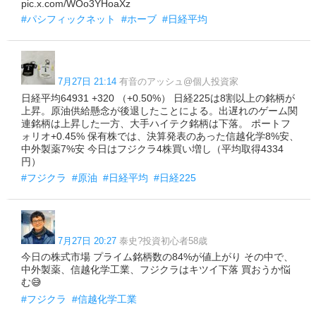
pic.x.com/WOo3YHoaXz
#パシフィックネット
#ホーブ
#日経平均
7月27日 21:14
有音のアッシュ@個人投資家
日経平均64931 +320 （+0.50%） 日経225は8割以上の銘柄が
上昇。原油供給懸念が後退したことによる。出遅れのゲーム関
連銘柄は上昇した一方、大手ハイテク銘柄は下落。 ポートフ
ォリオ+0.45% 保有株では、決算発表のあった信越化学8%安、
中外製薬7%安 今日はフジクラ4株買い増し（平均取得4334
円）
#フジクラ
#原油
#日経平均
#日経225
7月27日 20:27
泰史?投資初心者58歳
今日の株式市場 プライム銘柄数の84%が値上がり その中で、
中外製薬、信越化学工業、フジクラはキツイ下落 買おうか悩
む😅
#フジクラ
#信越化学工業