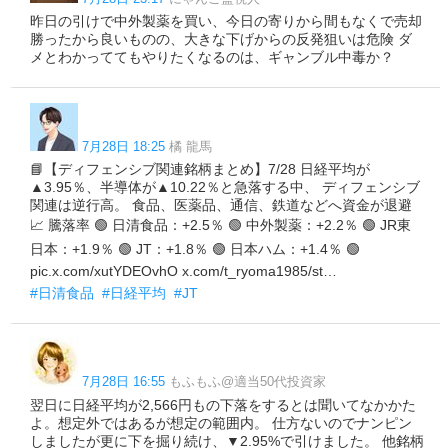
昨日の引けで中外製薬を買い、今日の寄りから間もなくで売却
勝ったから良いものの、大きな下げからの反発狙いは危険 ダ
メとわかっててもやりたくなるのは、ギャンブル中毒か？
7月28日 18:25
橘 龍馬
📘【ディフェンシブ関連銘柄まとめ】7/28 日経平均が
▲3.95％、半導体が▲10.22％と急落する中、 ディフェンシブ
関連は逆行高。 食品、医薬品、通信、鉄道などへ資金が退避
📈 騰落率 🟢 日清食品：+2.5％ 🟢 中外製薬：+2.2％ 🟢 JR東
日本：+1.9％ 🟢 JT：+1.8％ 🟢 日本ハム：+1.4％ 🟢
pic.x.com/xutYDEOvhO x.com/t_ryoma1985/st…
#日清食品
#日経平均
#JT
7月28日 16:55
もふもふ@適当50代投資家
翌日に日経平均が2,566円もの下落をするとは聞いてなかかた
よ。想定外ではあるが想定の範囲内。 仕方ないのでナンピン
しましたが更に下を掘り続け、▼2.95%で引けました。 他銘柄