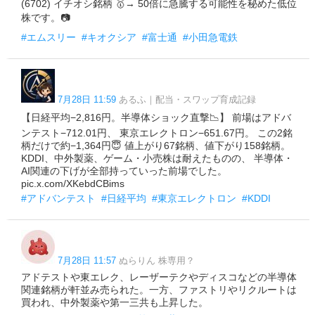
(6702) イチオシ銘柄 🥇→ 50倍に急騰する可能性を秘めた低位
株です。📷
#エムスリー
#キオクシア
#富士通
#小田急電鉄
7月28日 11:59
あるふ｜配当・スワップ育成記録
【日経平均−2,816円。半導体ショック直撃📉】 前場はアドバ
ンテスト−712.01円、 東京エレクトロン−651.67円。 この2銘
柄だけで約−1,364円😇 値上がり67銘柄、値下がり158銘柄。
KDDI、中外製薬、ゲーム・小売株は耐えたものの、 半導体・
AI関連の下げが全部持っていった前場でした。
pic.x.com/XKebdCBims
#アドバンテスト
#日経平均
#東京エレクトロン
#KDDI
7月28日 11:57
ぬらりん 株専用？
アドテストや東エレク、レーザーテクやディスコなどの半導体
関連銘柄が軒並み売られた。一方、ファストリやリクルートは
買われ、中外製薬や第一三共も上昇した。