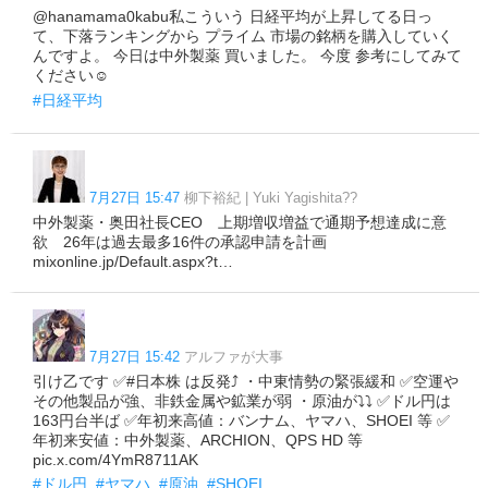
@hanamama0kabu私こういう 日経平均が上昇してる日っ
て、下落ランキングから プライム 市場の銘柄を購入していく
んですよ。 今日は中外製薬 買いました。 今度 参考にしてみて
ください☺️
#日経平均
7月27日 15:47
柳下裕紀 | Yuki Yagishita??
中外製薬・奥田社長CEO 上期増収増益で通期予想達成に意
欲 26年は過去最多16件の承認申請を計画
mixonline.jp/Default.aspx?t…
7月27日 15:42
アルファが大事
引け乙です ✅#日本株 は反発⤴ ・中東情勢の緊張緩和 ✅空運や
その他製品が強、非鉄金属や鉱業が弱 ・原油が⤵⤵ ✅ドル円は
163円台半ば ✅年初来高値：バンナム、ヤマハ、SHOEI 等 ✅
年初来安値：中外製薬、ARCHION、QPS HD 等
pic.x.com/4YmR8711AK
#ドル円
#ヤマハ
#原油
#SHOEI