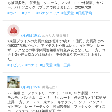
も被弾多数。 任天堂、ソニーＧ、マツキヨ、中外製薬、カバ
ー、パナソニックはプラスで終えました。 2026/7/28
#カバー
#ソニー
#パナソニック
#任天堂
#日経平均
7月28日 16:23
ぬらりん 株専用？
>東証プライムの売買代金は概算で9兆1959億円、売買高は25
億9337万株だった。 アドテストや東エレク、イビデン、レー
ザーテクなどの半導体関連銘柄が軒並み安となった。一方、コ
ナミGや任天堂などは買われ、中外製薬や第一三共も上昇し
た。
#イビデン
#コナミ
#任天堂
#第一三共
7月28日 15:40
微熱老仁?
225銘柄は、ファストリ、コナミ、KDDI、中外製薬、ソニー、
テルモ、バンナム、ニトリ、リクルート、任天堂など84銘柄が
上昇 一方、アドテス、東エレ、キオクシア、ソフトバンクG、
イビデン、レーザーテック、村田製作所、ファナック、ディス
コ、フジクラほか141銘柄が下げた