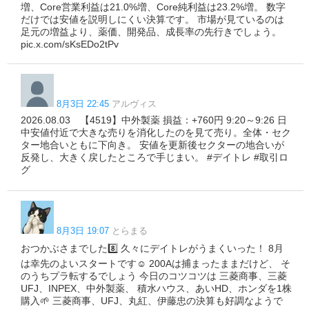
増、Core営業利益は21.0%増、Core純利益は23.2%増。 数字
だけでは安値を説明しにくい決算です。 市場が見ているのは
足元の増益より、薬価、開発品、成長率の先行きでしょう。
pic.x.com/sKsEDo2tPv
8月3日 22:45
アルヴィス
2026.08.03 【4519】中外製薬 損益：+760円 9:20～9:26 日
中安値付近で大きな売りを消化したのを見て売り。全体・セク
ター地合いともに下向き。 安値を更新後セクターの地合いが
反発し、大きく戻したところで手じまい。 #デイトレ #取引ロ
グ
8月3日 19:07
とらまる
おつかぶさまでした8️⃣ 久々にデイトレがうまくいった！ 8月
は幸先のよいスタートです☺️ 200Aは捕まったままだけど、 そ
のうちプラ転するでしょう 今日のコツコツは 三菱商事、三菱
UFJ、INPEX、中外製薬、 積水ハウス、あいHD、ホンダを1株
購入🌱 三菱商事、UFJ、丸紅、伊藤忠の決算も好調なようで