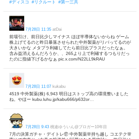
#ディスコ
#リクルート
#第一三共
7月28日 11:35
atDai
前場引け、前日比少しマイナス ほぼ半導体ないからね ゲーム
株上げてるのと昨日暴落させられた中外製薬がリバってるのが
大きいかな メタプラ利確してたら前日比プラスだったなぁ。
含み益消えるんだろうか、、265より上で利確するつもりだっ
たのに指値下げるかなぁ pic.x.com/N22LL9kRAU
7月28日 11:07
kukabu
4519 中外製薬(株) 6,943 明日はストップ高の環境整いました
ね。やほー kubu.luhu.jp/kabu666/p632or…
7月28日 9:43
桃途ゆういん@ブロガー10年目
7月の決算ガチャ・デイトレ⑰ 中外製薬🌸持ち越し コエテク🌸