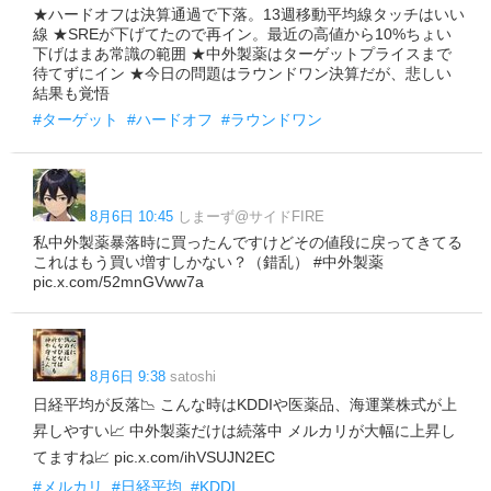
★ハードオフは決算通過で下落。13週移動平均線タッチはいい
線 ★SREが下げてたので再イン。最近の高値から10%ちょい
下げはまあ常識の範囲 ★中外製薬はターゲットプライスまで
待てずにイン ★今日の問題はラウンドワン決算だが、悲しい
結果も覚悟
#ターゲット
#ハードオフ
#ラウンドワン
8月6日 10:45
しまーず@サイドFIRE
私中外製薬暴落時に買ったんですけどその値段に戻ってきてる
これはもう買い増すしかない？（錯乱） #中外製薬
pic.x.com/52mnGVww7a
8月6日 9:38
satoshi
日経平均が反落📉 こんな時はKDDIや医薬品、海運業株式が上
昇しやすい📈 中外製薬だけは続落中 メルカリが大幅に上昇し
てますね📈 pic.x.com/ihVSUJN2EC
#メルカリ
#日経平均
#KDDI