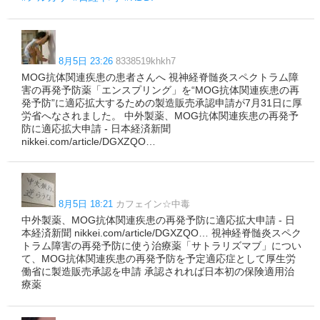
8月5日 23:26
8338519khkh7
MOG抗体関連疾患の患者さんへ 視神経脊髄炎スペクトラム障
害の再発予防薬「エンスプリング」を“MOG抗体関連疾患の再
発予防”に適応拡大するための製造販売承認申請が7月31日に厚
労省へなされました。 中外製薬、MOG抗体関連疾患の再発予
防に適応拡大申請 - 日本経済新聞
nikkei.com/article/DGXZQO…
8月5日 18:21
カフェイン☆中毒
中外製薬、MOG抗体関連疾患の再発予防に適応拡大申請 - 日
本経済新聞 nikkei.com/article/DGXZQO… 視神経脊髄炎スペク
トラム障害の再発予防に使う治療薬「サトラリズマブ」につい
て、MOG抗体関連疾患の再発予防を予定適応症として厚生労
働省に製造販売承認を申請 承認されれば日本初の保険適用治
療薬