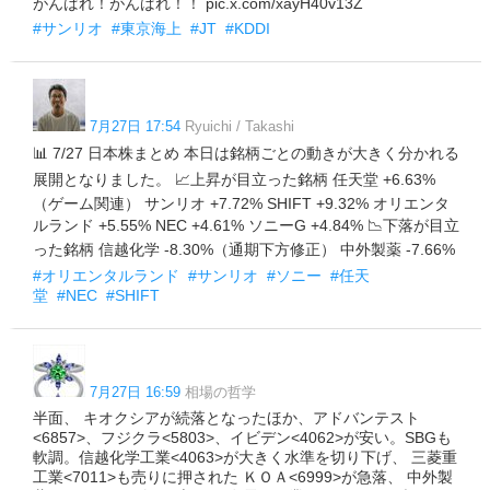
がんばれ！がんばれ！！ pic.x.com/xayH40v13Z
#サンリオ
#東京海上
#JT
#KDDI
7月27日 17:54
Ryuichi / Takashi
📊 7/27 日本株まとめ 本日は銘柄ごとの動きが大きく分かれる
展開となりました。 📈上昇が目立った銘柄 任天堂 +6.63%
（ゲーム関連） サンリオ +7.72% SHIFT +9.32% オリエンタ
ルランド +5.55% NEC +4.61% ソニーG +4.84% 📉下落が目立
った銘柄 信越化学 -8.30%（通期下方修正） 中外製薬 -7.66%
#オリエンタルランド
#サンリオ
#ソニー
#任天
堂
#NEC
#SHIFT
7月27日 16:59
相場の哲学
半面、 キオクシアが続落となったほか、アドバンテスト
<6857>、フジクラ<5803>、イビデン<4062>が安い。SBGも
軟調。信越化学工業<4063>が大きく水準を切り下げ、 三菱重
工業<7011>も売りに押された ＫＯＡ<6999>が急落、 中外製