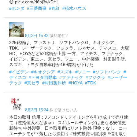
😊 pic.x.com/d6bj3wkDHj
#ホンダ
#三菱商事
#丸紅
#積水ハウス
8月3日 15:43
微熱老仁?
225銘柄は、ファストリ、ソフトバンクG、キオクシア、
TDK、レーザーテック、フジクラ、ルネサス、ディスコ、大塚
HD、HOYAなど52銘柄が上昇 一方、アドテス、ファナック、
イビデン、東エレ、京セラ、ソニー、中外製薬、村田製作所、
スズキ、トヨタ自動車ほか169銘柄が下げた
#イビデン
#キオクシア
#スズキ
#ソニー
#ソフトバンク
#
ディスコ
#トヨタ自動車
#ファナック
#フジクラ
#レーザー
テック
#京セラ
#村田製作所
#HOYA
#TDK
8月3日 15:34
株で儲けたい人
本日の取引 信用：Jフロントリテイリングを引け成りで売り建
て（逆指値入れなきゃ） スギホールディングは更なる安値更
新待ち 中外製薬、日本取引所はリスト除外 現物：なし コー
エーテクモが下落したら損切り #株式投資 #個別株 #信用取引