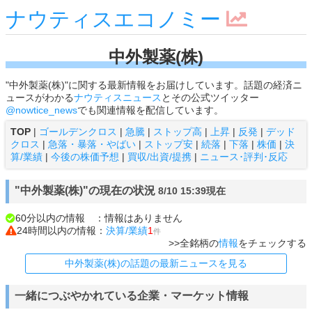
ナウティスエコノミー
中外製薬(株)
"中外製薬(株)"に関する最新情報をお届けしています。話題の経済ニ
ュースがわかる
ナウティスニュース
とその公式ツイッター
@nowtice_news
でも関連情報を配信しています。
TOP
|
ゴールデンクロス
|
急騰
|
ストップ高
|
上昇
|
反発
|
デッド
クロス
|
急落・暴落・やばい
|
ストップ安
|
続落
|
下落
|
株価
|
決
算/業績
|
今後の株価予想
|
買収/出資/提携
|
ニュース･評判･反応
"中外製薬(株)"の現在の状況
8/10 15:39現在
60分以内の情報 ：情報はありません
24時間以内の情報：
決算/業績
1
件
>>全銘柄の
情報
をチェックする
中外製薬(株)の話題の最新ニュースを見る
一緒につぶやかれている企業・マーケット情報