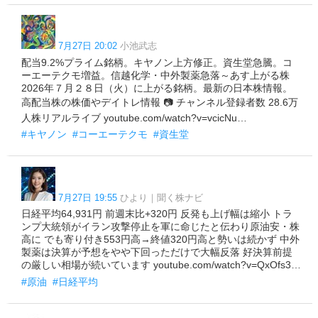
7月27日 20:02
小池武志
配当9.2%プライム銘柄。キヤノン上方修正。資生堂急騰。コ
ーエーテクモ増益。信越化学・中外製薬急落～あす上がる株
2026年７月２８日（火）に上がる銘柄。最新の日本株情報。
高配当株の株価やデイトレ情報 📷 チャンネル登録者数 28.6万
人株リアルライブ youtube.com/watch?v=vcicNu…
#キヤノン
#コーエーテクモ
#資生堂
7月27日 19:55
ひより｜聞く株ナビ
日経平均64,931円 前週末比+320円 反発も上げ幅は縮小 トラ
ンプ大統領がイラン攻撃停止を軍に命じたと伝わり原油安・株
高に でも寄り付き553円高→終値320円高と勢いは続かず 中外
製薬は決算が予想をやや下回っただけで大幅反落 好決算前提
の厳しい相場が続いています youtube.com/watch?v=QxOfs3…
#原油
#日経平均