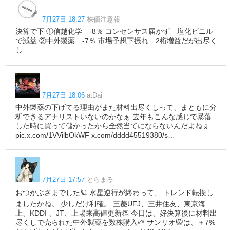
7月27日 18:27
株価注意報
決算で下 ①信越化学 -8％ コンセンサス届かず 塩化ビニル
で減益 ②中外製薬 -7％ 市場予想下振れ 2桁増益だが出尽く
し
7月27日 18:06
atDai
中外製薬の下げてる理由がまた材料出尽くしって、まともに分
析できるアナリストいないのかなぁ 去年もこんな感じで暴落
した時に買って儲かったから全然当てにならないんだよねぇ
pic.x.com/1VVilbOkWF x.com/dddd45519380/s…
7月27日 17:57
とらまる
おつかぶさまでした🪐 水星逆行が終わって、 トレンド転換し
ましたかね。 少しだけ利確。 三菱UFJ、三井住友、東京海
上、KDDI 、JT、上場来高値更新👏 今日は、好決算後に材料出
尽くしで売られた中外製薬を数株購入🌱 サンリオ😸は、＋7%