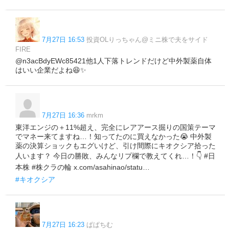
7月27日 16:53
投資OLりっちゃん@ミニ株で夫をサイド
FIRE
@n3acBdyEWc85421他1人下落トレンドだけど中外製薬自体
はいい企業だよね😆✨
7月27日 16:36
mrkm
東洋エンジの＋11%超え、完全にレアアース掘りの国策テーマ
でマネー来てますね…！知ってたのに買えなかった😭 中外製
薬の決算ショックもエグいけど、引け間際にキオクシア拾った
人います？ 今日の勝敗、みんなリプ欄で教えてくれ…！👇 #日
本株 #株クラの輪 x.com/asahinao/statu…
#キオクシア
7月27日 16:23
ぱぱちむ