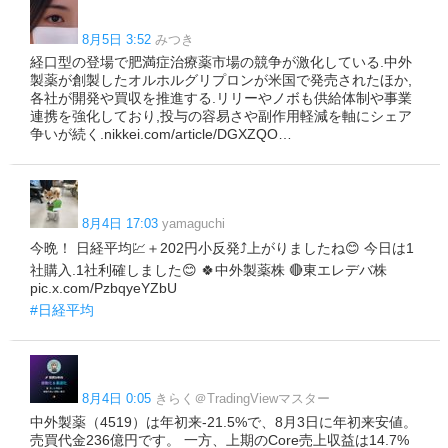
8月5日 3:52
みつき
経口型の登場で肥満症治療薬市場の競争が激化している.中外
製薬が創製したオルホルグリプロンが米国で発売されたほか,
各社が開発や買収を推進する.リリーやノボも供給体制や事業
連携を強化しており,投与の容易さや副作用軽減を軸にシェア
争いが続く.nikkei.com/article/DGXZQO…
8月4日 17:03
yamaguchi
今晩！ 日経平均💹＋202円小反発⤴️上がりましたね😊 今日は1
社購入.1社利確しました😊 🍀中外製薬株 🔴東エレデバ株
pic.x.com/PzbqyeYZbU
#日経平均
8月4日 0:05
きらく＠TradingViewマスター
中外製薬（4519）は年初来-21.5%で、8月3日に年初来安値。
売買代金236億円です。 一方、上期のCore売上収益は14.7%