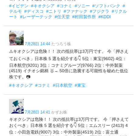
#イビデン
#キオクシア
#コナミ
#ソニー
#ソフトバンク
#
テルモ
#ディスコ
#ニトリ
#ファナック
#フジクラ
#リクル
ート
#レーザーテック
#任天堂
#村田製作所
#KDDI
7月28日 14:44
たつろう株
⚠️キオクシアは危険！！ 次の抵抗帯は3万円です。 今「押さえ
ておくべき」日本株 5 選を紹介する👇 5位：東宝(9602) 4位：
日本航空(9201) 3位：コナミグループ(9766) 2位：中外製薬
(4519) イチオシ銘柄 🥇→ 50倍に急騰する可能性を秘めた低位
株です。📷
#キオクシア
#コナミ
#日本航空
#東宝
7月28日 14:41
かずお株
キオクシアは危険！！ 次の抵抗帯は3万円です。 今「押さえて
おくべき」日本株 5 選を紹介する👇 5位：エムスリー (2413) 4
位：小田急電鉄(9007) 3位：中外製薬(4519) 2位：富士通