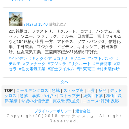
7月27日 15:40
微熱老仁?
225銘柄は、ファストリ、リクルート、コナミ、バンナム、京
セラ、ソニー、ファナック、テルモ、日東電工、富士フイルム
など194銘柄が上昇 一方、アドテス、ソフトバンクG、信越化
学、中外製薬、フジクラ、イビデン、キオクシア、村田製作
所、住友電気工業、三菱商事ほか31銘柄が下げた
#イビデン
#キオクシア
#コナミ
#ソニー
#ソフトバンク
#
テルモ
#ファナック
#フジクラ
#リクルート
#三菱商事
#京
セラ
#住友電気工業
#富士フイルム
#日東電工
#村田製作所
次へ
TOP
|
ゴールデンクロス
|
急騰
|
ストップ高
|
上昇
|
反発
|
デッド
クロス
|
急落・暴落・やばい
|
ストップ安
|
続落
|
下落
|
株価
|
決
算/業績
|
今後の株価予想
|
買収/出資/提携
|
ニュース･評判･反応
プライバシーポリシー
｜
運営会社
Copyright(C)2018 ナウティス
, Allright
TM
Reserved.