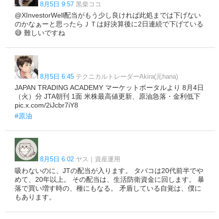
8月5日 9:57
黒柴ココ
@XInvestorWell配当がもう少し良ければ此処までは下げない
のかなぁーと思ったらＪＴは好決算後に2日連続で下げている
😅 難しいですね
8月5日 6:45
テクニカルトレーダーAkira(元hana)
JAPAN TRADING ACADEMY マーケットポータルより 8月4日
（火）分 JTA朝刊 1面 米株最高値更新、原油急落・金利低下
pic.x.com/2iJcbr7iY8
#原油
8月5日 6:02
ヤス｜資産運用
吸わないのに、JTの配当が入ります。 タバコは20代前半でや
めて、20年以上。 その配当は、生活防衛資金に回します。 暴
落で買い増す時の、種にもなる。 矛盾している自覚は、僕に
もあります。