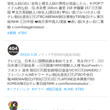
弥生人顔の白い女性と縄文人顔の男性が混血したら、K-POPア
イドル的な顔…🤔 水谷豊 168cm 趣里 158 伊藤蘭 157 🇰🇷韓
国 💙北方系朝鮮人>弥生人(西日本) 💙白い肌ブルベ/小さい目
テレ朝(出資先🇰🇷JTBC/ABEMA/朝日/東映)/TBS毎日/テレ東日
経/NHK 🇨🇳中国 ❤️南方系中国人/漢族 ❤️赤い肌/大きい目/二重
瞼 x.com/kskggk/status/…
#東映
#TBS
8月5日 0:26
メディア予想NAVI(報道/芸能)
テレビは、日本人に国際結婚を勧めてます。 気を付けて…🤦🏻‍♀️
日弁連🇰🇷副会長 →🇺🇳国連⚕️WHO朝鮮人人権 BuzzFeed>ハ
フポスト 資本:朝日🇰🇷慰安婦/朝日放送/VC※🇰🇷(NAVER)ソ
フトバンク>LINEヤフー テレ朝(出資先🇰🇷JTBC中央日
報/ABEMA/朝日)/TBS(🇰🇷CJ日プLAPONE吉本興業/TBS
KOREA/毎日)/テレ東日経/NHK x.com/femininatsuko/…
#ソフトバンク
#ヤフー
#朝日放送
#LINE
#TBS