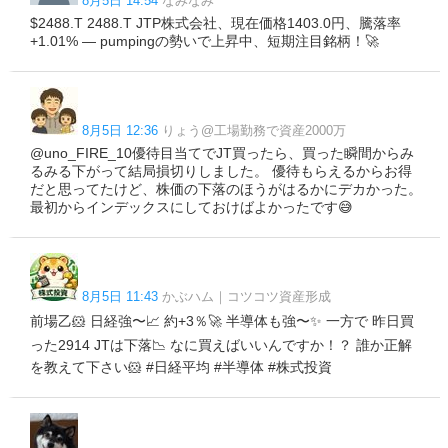
8月5日 14:54
なみなみ
$2488.T 2488.T JTP株式会社、現在価格1403.0円、騰落率
+1.01% — pumpingの勢いで上昇中、短期注目銘柄！🚀
8月5日 12:36
りょう@工場勤務で資産2000万
@uno_FIRE_10優待目当てでJT買ったら、買った瞬間からみ
るみる下がって結局損切りしました。 優待もらえるからお得
だと思ってたけど、株価の下落のほうがはるかにデカかった。
最初からインデックスにしておけばよかったです😅
8月5日 11:43
かぶハム｜コツコツ資産形成
前場乙🐹 日経強〜📈 約+3％🚀 半導体も強〜✨ 一方で 昨日買
った2914 JTは下落📉 なに買えばいいんですか！？ 誰か正解
を教えて下さい🐹 #日経平均 #半導体 #株式投資