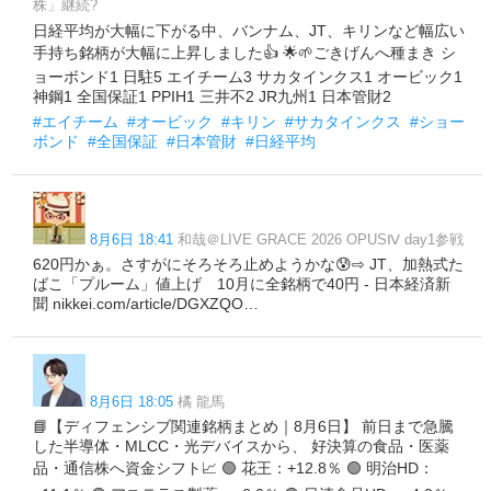
株」継続?
日経平均が大幅に下がる中、バンナム、JT、キリンなど幅広い
手持ち銘柄が大幅に上昇しました👍️ ​🌟🌱ごきげんへ種まき ​シ
ョーボンド1 日駐5 エイチーム3 サカタインクス1 オービック1
神鋼1 全国保証1 PPIH1 三井不2 JR九州1 日本管財2
#エイチーム
#オービック
#キリン
#サカタインクス
#ショー
ボンド
#全国保証
#日本管財
#日経平均
8月6日 18:41
和哉＠LIVE GRACE 2026 OPUSⅣ day1参戦
620円かぁ。さすがにそろそろ止めようかな😰⇨ JT、加熱式た
ばこ「プルーム」値上げ 10月に全銘柄で40円 - 日本経済新
聞 nikkei.com/article/DGXZQO…
8月6日 18:05
橘 龍馬
📘【ディフェンシブ関連銘柄まとめ｜8月6日】 前日まで急騰
した半導体・MLCC・光デバイスから、 好決算の食品・医薬
品・通信株へ資金シフト📈 🟢 花王：+12.8％ 🟢 明治HD：