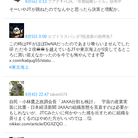
8月5日 0:13
フアナ✝️⭐️CoC『帝都縦断レイル』頒布中
そーいやJTが跳ねたのでなんやと思ったら決算と増配か。
8月5日 0:09
カブドラスパンダ?投資家の熱帯魚?
この時はPFがほぼDeNAだったのであまり喰らいませんでした
🤣 ただ今２倍🍔🍔を越えているJTや東京海上がS安してるとこ
ろに買い迎えなかったのを今でも悔やんでます😇
x.com/kabjug55/statu…
#東京海上
8月4日 22:47
takeshi74
自民・小林鷹之政調会長「JAXA分割も検討」 宇宙の産業実
装に比重 - 日本経済新聞 JAXAの組織形態を見直すのは必要か
もしれないが、JTCみたいに何かやった感を出すために組織を
弄りまくるのはやめた方がいいのでは…🤔
nikkei.com/article/DGXZQO…