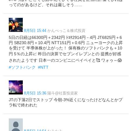
ってのがあるけど、それは厳しそう……
8月5日 15:44
かんべっこ＆株式投資
5日の日経は66300円＋2342円 ﾄﾖﾀ2914円－4円 JT6825円＋6
円 SB230.8円＋10.4円 NTT151円＋0.6円 ニューヨークの上昇
を受けて 半導体株が上がった！ 保有株のソフトバンクも＋10
円 5％の上昇📈 昨日の決算でセブンイレブンとの 提携が好感
されたようです 日本一のコンビニにペイペイと🥰 ワォゥ～😱
#ソフトバンク
#NTT
8月5日 15:36
陽斗@社畜投資家
JTの下落2日でストップ 今朝-3%近くになったけどなんとかプ
ラ転で終われた