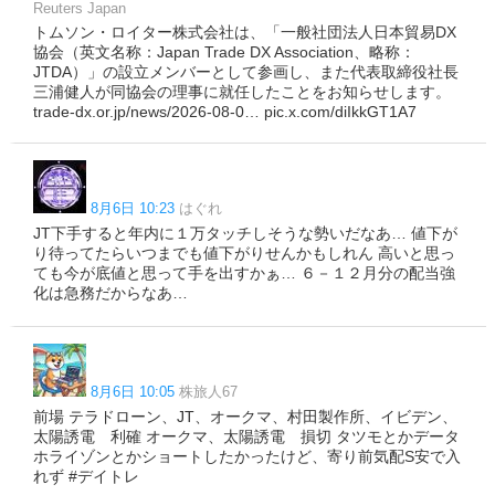
Reuters Japan
トムソン・ロイター株式会社は、「一般社団法人日本貿易DX
協会（英文名称：Japan Trade DX Association、略称：
JTDA）」の設立メンバーとして参画し、また代表取締役社長
三浦健人が同協会の理事に就任したことをお知らせします。
trade-dx.or.jp/news/2026-08-0… pic.x.com/diIkkGT1A7
8月6日 10:23
はぐれ
JT下手すると年内に１万タッチしそうな勢いだなあ… 値下が
り待ってたらいつまでも値下がりせんかもしれん 高いと思っ
ても今が底値と思って手を出すかぁ… ６－１２月分の配当強
化は急務だからなあ…
8月6日 10:05
株旅人67
前場 テラドローン、JT、オークマ、村田製作所、イビデン、
太陽誘電 利確 オークマ、太陽誘電 損切 タツモとかデータ
ホライゾンとかショートしたかったけど、寄り前気配S安で入
れず #デイトレ