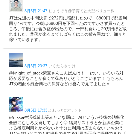
8月5日 21:47
じょうぞう@子育てと大型バリュー株
JTは先週の中間決算で272円に増配したので、6800円で配当利
回り4%です。今朝は6800円を下回ったのですかさず買ったと
ころ、午後には含み益が出たので、一部利食いし20万円ほど取
れました。暴落が来るまでしばらくはこの積み重ねで、細々と
稼いでいきます。
8月5日 20:37
いくたらさすけ
@knight_of_stock紫宝さんこんばんは！ はい、いろいろ対
応が必要なことが多くて💦ありがとうございます！ もちろん
JTの増配や総合商社の決算などは喜んで見てました☺️
8月5日 17:33
ふわっとxフワット
@nikkei生活残業上等みたいな層は、AIというか技術の効率化
全般にむしろ反発してしまう🫤 結局リストラとか新興企業に
よる徹底利用とかがないと十分に利用は広まらない いちおう
JTCっぽいとこでも効率化できてる社員を正当に評価できれば