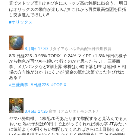
算でストップ高‼️ ひさびさにストップ高の銘柄に出会う。 明日
はオリックスの動向が楽しみだ‼️ これから再度最高益🆙を目指
し突き進んでほしい‼️
#オリックス
8月6日 17:30
リタイアらいふ＠高配当株長期投資
8/6 日経225 -0.93% TOPIX +0.24% マイPF +1.3% 昨日の様子
から物色が再びAIへ傾いて行くのかと思ったら JT、三菱商
事、メガバンクなど8割上昇 米株は小幅下落もPFは連日LH 相
場の方向性が分かりにくいが 資金の流れ次第でまだ伸び代は
ある？
#三菱商事
#日経225
#TOPIX
8月6日 17:26
蜜雨（アムリタ）モンスト?
ヤマハ発動機、 1株配70円あたりまで増配すると見込んでる人
もいた 私の予想は60円まで上がってくれれば御の字 JTみたい
に気前よく40円くらい増配してくれればさらに上目指せる と
いうか売る理由がなくなる なんなら優待廃止して その分増配