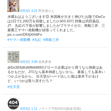
8月5日 4:21
野良猫さん
水曜おはようございます😊 米国株が大きく伸びたお陰でiDeCo
は1日で1,200万を回復しました(+303,437) 持株は武田薬品、
JT、丸紅の下落が影響しましたがプラマイゼロ、商船三井、三
菱重工ヤマハ発動機が頑張ってくれました。
pic.x.com/D54jXH4lFn
#ヤマハ発動機
#丸紅
#商船三井
8月5日 3:09
呑鳥夢筆
@Dx3E9dKdWM48893グロース企業ばかり買うなら倒産はあ
るかもだが、JTCなら基本倒産しないから。 暴落しても基本い
つか上がるから。 任天堂がハード出した後は基本下がるけ
ど、いつかは取り戻すだろ？
#任天堂
8月5日 1:11
メディア予想NAVI(報道/芸能)