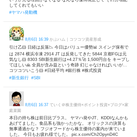
してくれてもいい
#ヤマハ発動機
8月6日 16:39
かぶハム｜コツコツ資産形成
引け乙🐹 日経は反落📉 今日はバリュー優勢📊 スイング保有で
は 2874 横浜冷凍 2914 JT は反発してきた 5844 京都FGは元
気なし🐹 8303 SBI新生銀行は+4.27％🚀 1,500円台を キープし
てほしい🙏 全員が含み益という奇跡 幻じゃなければいいが…
コツコツいこう🐹 #日経平均 #銀行株 #株式投資
#新生銀行
#SBI
8月6日 16:37
ていく＠株主優待×ポイント投資×ブログ×家
庭菜園
本日の持ち株は前日比プラス。 ヤマハ発やJT、KDDIなんかも
あげてました。食品系も強かったかな。 オリックスの決算も
無事通過かな？ フジオフードから株主優待の案内が来ていま
した。 今日もお疲れ様でした。 pic.x.com/Ch2OpynD4C