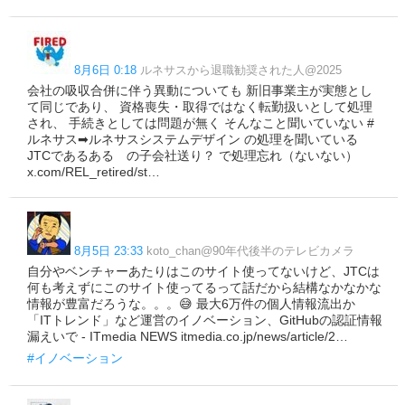
8月6日 0:18
ルネサスから退職勧奨された人@2025
会社の吸収合併に伴う異動についても 新旧事業主が実態とし
て同じであり、 資格喪失・取得ではなく転勤扱いとして処理
され、 手続きとしては問題が無く そんなこと聞いていない #
ルネサス➡ルネサスシステムデザイン の処理を聞いている
JTCであるある の子会社送り？ で処理忘れ（ないない）
x.com/REL_retired/st…
8月5日 23:33
koto_chan@90年代後半のテレビカメラ
自分やベンチャーあたりはこのサイト使ってないけど、JTCは
何も考えずにこのサイト使ってるって話だから結構なかなかな
情報が豊富だろうな。。。😅 最大6万件の個人情報流出か
「ITトレンド」など運営のイノベーション、GitHubの認証情報
漏えいで - ITmedia NEWS itmedia.co.jp/news/article/2…
#イノベーション