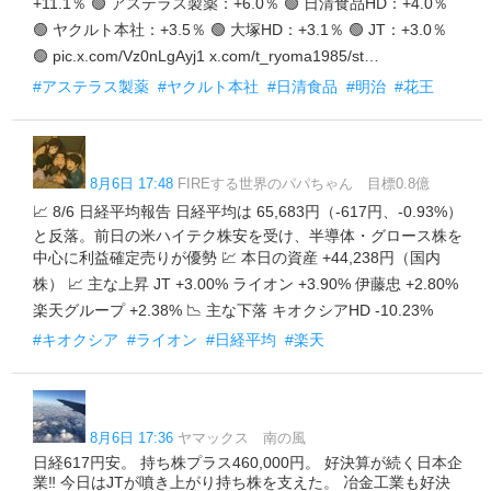
+11.1％ 🟢 アステラス製薬：+6.0％ 🟢 日清食品HD：+4.0％
🟢 ヤクルト本社：+3.5％ 🟢 大塚HD：+3.1％ 🟢 JT：+3.0％
🟢 pic.x.com/Vz0nLgAyj1 x.com/t_ryoma1985/st…
#アステラス製薬
#ヤクルト本社
#日清食品
#明治
#花王
8月6日 17:48
FIREする世界のパパちゃん 目標0.8億
📈 8/6 日経平均報告 日経平均は 65,683円（-617円、-0.93%）
と反落。前日の米ハイテク株安を受け、半導体・グロース株を
中心に利益確定売りが優勢 💹 本日の資産 +44,238円（国内
株） 📈 主な上昇 JT +3.00% ライオン +3.90% 伊藤忠 +2.80%
楽天グループ +2.38% 📉 主な下落 キオクシアHD -10.23%
#キオクシア
#ライオン
#日経平均
#楽天
8月6日 17:36
ヤマックス 南の風
日経617円安。 持ち株プラス460,000円。 好決算が続く日本企
業‼️ 今日はJTが噴き上がり持ち株を支えた。 冶金工業も好決