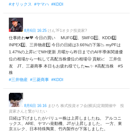
#オリックス
#ヤマハ
#KDDI
8月6日 16:25
けん?F1オタク投資家?
仕事終わ❤️🧡 今日の買い MUFG2️⃣、SMFG1️⃣、KDDI2️⃣
INPEX3️⃣、三井物産1️⃣ 今日の日経は3.66%の下落📉 myPFは
1.47%の上昇📈でMH更新 月曜から昨日までのAI半導体関連優
位の相場から一転して高配当株優位の相場🫢 貢献📈 三井住
友 JT、三菱商事 本日もお疲れ様でした🏎️✨ #高配当株 #S
株
#三井物産
#三菱商事
#KDDI
8月6日 16:16
まひろ 株式投資オフ会(横浜)定期開催中 投
資家さんと繋がりたい
日経は下げましたがバリュー株は上昇しましたね。 アルコニ
ックス、ARE、ヤマハ発動機、JTが上昇しました。 一方、東
京エレク、日本特殊陶業、竹内製作が下落しました。