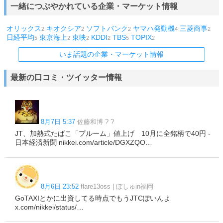
一緒につぶやかれている企業・マーケット情報
オリックス
キオクシア
ソフトバンク
ヤマハ発動機
三菱商事
2
2
2
4
2
日経平均
東京海上
東映
KDDI
TBS
TOPIX
5
2
2
2
5
2
いま話題の企業・マーケット情報
最新の口コミ・ツイッター情報
8月7日 5:37
佐藤和博 ? ?
JT、加熱式たばこ「プルーム」値上げ 10月に全銘柄で40円 -
日本経済新聞 nikkei.com/article/DGXZQO…
8月6日 23:52
flare13oss | ぼしゅin福岡
GoTAXIとかに出資してる時点でもうJTCぽいんよ
x.com/nikkei/status/…