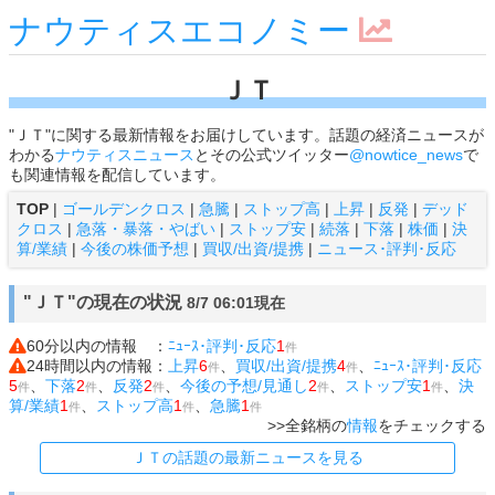
ナウティスエコノミー
ＪＴ
"ＪＴ"に関する最新情報をお届けしています。話題の経済ニュースが
わかる
ナウティスニュース
とその公式ツイッター
@nowtice_news
で
も関連情報を配信しています。
TOP
|
ゴールデンクロス
|
急騰
|
ストップ高
|
上昇
|
反発
|
デッド
クロス
|
急落・暴落・やばい
|
ストップ安
|
続落
|
下落
|
株価
|
決
算/業績
|
今後の株価予想
|
買収/出資/提携
|
ニュース･評判･反応
"ＪＴ"の現在の状況
8/7 06:01現在
60分以内の情報 ：
ﾆｭｰｽ･評判･反応
1
件
24時間以内の情報：
上昇
6
、
買収/出資/提携
4
、
ﾆｭｰｽ･評判･反応
件
件
5
、
下落
2
、
反発
2
、
今後の予想/見通し
2
、
ストップ安
1
、
決
件
件
件
件
件
算/業績
1
、
ストップ高
1
、
急騰
1
件
件
件
>>全銘柄の
情報
をチェックする
ＪＴの話題の最新ニュースを見る