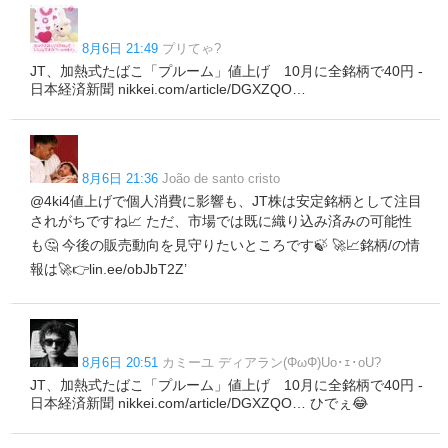
8月6日 21:49
プリてゃ?
JT、加熱式たばこ「プルーム」値上げ 10月に全銘柄で40円 -
日本経済新聞 nikkei.com/article/DGXZQO…
8月6日 21:36
João de santo cristo
@4ki4値上げで個人消費に影響も、JT株は安定銘柄として注目
されがちですね📈 ただ、市場では既に織り込み済みの可能性
も🤔 今後の販売動向を見守りたいところです🍃 🚀📈銘柄/の情
報は🚀👉lin.ee/obJbT2Z’
8月6日 20:51
カミーユ ディアラン(ΦωΦ)Uo･ｪ･oU?
JT、加熱式たばこ「プルーム」値上げ 10月に全銘柄で40円 -
日本経済新聞 nikkei.com/article/DGXZQO… ひでぇ😂