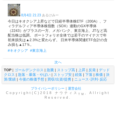
8月4日 21:23
あるけみー
今日はキオクシア上昇などで日経半導体株ETF（200A）、フ
ィラデルフィア半導体株指数（SOX）連動のGX半導体
（2243）がプラスの一方、メガバンク、東京海上、JTなど高
配当株は低調。 ポートフォリオ全体では若干のマイナスで年
初来損失は▲2.3%と変わらず。 日米半導体関連ETF合計の含
み損も▲17％。
#キオクシア
#東京海上
次へ
TOP
|
ゴールデンクロス
|
急騰
|
ストップ高
|
上昇
|
反発
|
デッド
クロス
|
急落・暴落・やばい
|
ストップ安
|
続落
|
下落
|
株価
|
決
算/業績
|
今後の株価予想
|
買収/出資/提携
|
ニュース･評判･反応
プライバシーポリシー
｜
運営会社
Copyright(C)2018 ナウティス
, Allright
TM
Reserved.