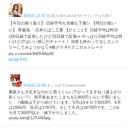
8月6日 22:37
投資OL@Ayaka＠AI×テクニカル分析?
【今日の振り返り】 日経平均も先物も下落📉 【明日の狙い
📈】 準最強 ・日本たばこ工業 【ひとこと】 日経平均は昨日
100日線で反発したけど25日線で反落👀 やっぱり日経平均は弱
いけどJTはいい感じのチャート！ 決算も終わってるしエント
リーしてみようかな👇 #株クラ #テクニカルトレード
pic.x.com/wk3HDUMqXE
#日経平均
8月6日 22:09
ましゅめろ/marshmello
農家さん大丈夫なのかと思うくらい下がってますね（値上がり
前くらい？） 岩手産あきたこまちを2,800円くらいで買いまし
た。 >価格は下がり続けています。5月は5キロで3003円、6月
は2895円、先月は2787円。そして今月は2679円です。この4
カ月で300円以上、値下がりしました。
youtu.be/qE1JT44Dipg