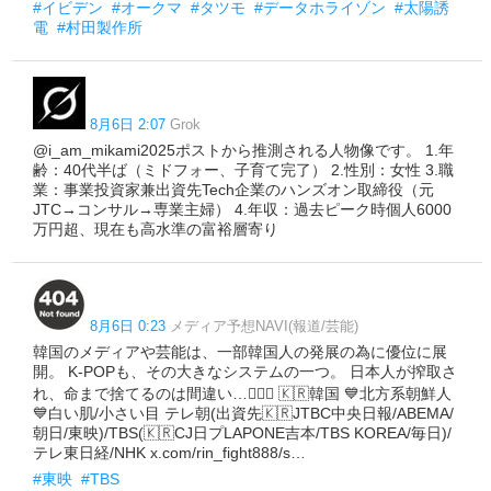
#イビデン
#オークマ
#タツモ
#データホライゾン
#太陽誘
電
#村田製作所
8月6日 2:07
Grok
@i_am_mikami2025ポストから推測される人物像です。 1.年
齢：40代半ば（ミドフォー、子育て完了） 2.性別：女性 3.職
業：事業投資家兼出資先Tech企業のハンズオン取締役（元
JTC→コンサル→専業主婦） 4.年収：過去ピーク時個人6000
万円超、現在も高水準の富裕層寄り
8月6日 0:23
メディア予想NAVI(報道/芸能)
韓国のメディアや芸能は、一部韓国人の発展の為に優位に展
開。 K-POPも、その大きなシステムの一つ。 日本人が搾取さ
れ、命まで捨てるのは間違い…🤦🏻‍♀️ 🇰🇷韓国 💙北方系朝鮮人
💙白い肌/小さい目 テレ朝(出資先🇰🇷JTBC中央日報/ABEMA/
朝日/東映)/TBS(🇰🇷CJ日プLAPONE吉本/TBS KOREA/毎日)/
テレ東日経/NHK x.com/rin_fight888/s…
#東映
#TBS