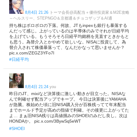
8月4日 21:26
トーマ会長@高配当＋優待投資家＆M2E攻略
～ヘルスリー、STEPNGO＆京都通＆チョコザップ＆AI通
持ち株はボロボロの下落。何故、JTもinpexも銀行も暴落する
んだって感じ。上がっているのは半導体のみでそれが日経平均
を上げている。もうそろそろ日経平均銘柄を見直すときかもと
も思う。為替介入とかやめて欲しいな。NISAに投資して、為
替介入されて株価暴落って、なんだかなって思いませんか？
pic.x.com/ZEGZ3YFo7l
#日経平均
8月4日 21:24
you
昨日のJT、mixiなど決算後に激しい動きが目立った。NISAな
んで利確せず配当アップでキープ。 今日は決算後にYAMAHA
が急騰。株始めた頃に旧NISA購入分が百株残ってて年末配当
までホールド予定が高めの指値で利確。その後更に上がってた
よ… まぁ旧NISA残りは高値掴みのSHOEIのみだし良し。次は
HONDAか。 pic.x.com/3BywSq5eWT
#SHOEI