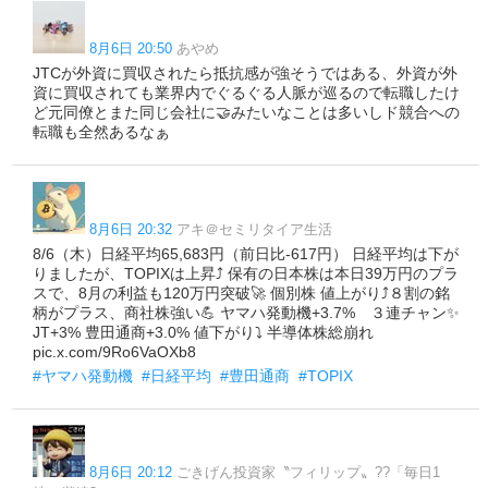
8月6日 20:50
あやめ
JTCが外資に買収されたら抵抗感が強そうではある、外資が外
資に買収されても業界内でぐるぐる人脈が巡るので転職したけ
ど元同僚とまた同じ会社に🤝みたいなことは多いしド競合への
転職も全然あるなぁ
8月6日 20:32
アキ＠セミリタイア生活
8/6（木）日経平均65,683円（前日比-617円） 日経平均は下が
りましたが、TOPIXは上昇⤴️ 保有の日本株は本日39万円のプラ
スで、8月の利益も120万円突破🚀 個別株 値上がり⤴️８割の銘
柄がプラス、商社株強い💪 ヤマハ発動機+3.7% ３連チャン✨
JT+3% 豊田通商+3.0% 値下がり⤵️ 半導体株総崩れ
pic.x.com/9Ro6VaOXb8
#ヤマハ発動機
#日経平均
#豊田通商
#TOPIX
8月6日 20:12
ごきげん投資家〝フィリップ〟??「毎日1