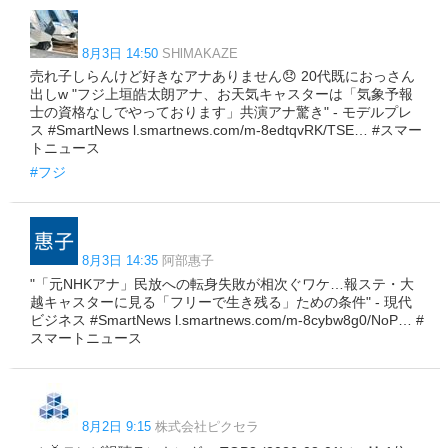
8月3日 14:50
SHlMAKAZE
売れ子しらんけど好きなアナありません😞 20代既におっさん
出しw "フジ上垣皓太朗アナ、お天気キャスターは「気象予報
士の資格なしでやっております」共演アナ驚き" - モデルプレ
ス #SmartNews l.smartnews.com/m-8edtqvRK/TSE… #スマー
トニュース
#フジ
8月3日 14:35
阿部惠子
"「元NHKアナ」民放への転身失敗が相次ぐワケ…報ステ・大
越キャスターに見る「フリーで生き残る」ための条件" - 現代
ビジネス #SmartNews l.smartnews.com/m-8cybw8g0/NoP… #
スマートニュース
8月2日 9:15
株式会社ピクセラ