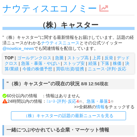
ナウティスエコノミー
（株）キャスター
"（株）キャスター"に関する最新情報をお届けしています。話題の経
済ニュースがわかる
ナウティスニュース
とその公式ツイッター
@nowtice_news
でも関連情報を配信しています。
TOP
|
ゴールデンクロス
|
急騰
|
ストップ高
|
上昇
|
反発
|
デッド
クロス
|
急落・暴落・やばい
|
ストップ安
|
続落
|
下落
|
株価
|
決
算/業績
|
今後の株価予想
|
買収/出資/提携
|
ニュース･評判･反応
"（株）キャスター"の現在の状況
8/8 12:56現在
60分以内の情報 ：情報はありません
24時間以内の情報：
ﾆｭｰｽ･評判･反応
4
、
急落・暴落
1
件
件
>>全銘柄の
情報
をチェックする
（株）キャスターの話題の最新ニュースを見る
一緒につぶやかれている企業・マーケット情報