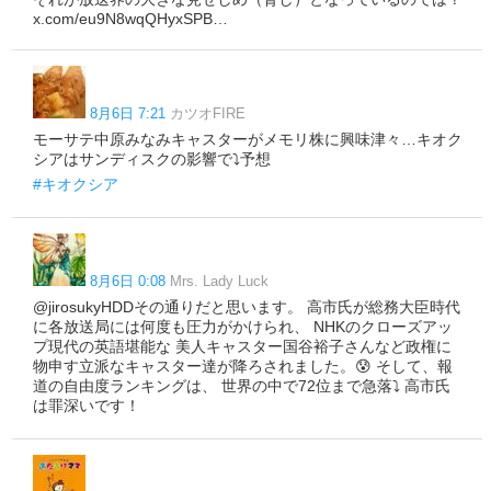
x.com/eu9N8wqQHyxSPB…
8月6日 7:21
カツオFIRE
モーサテ中原みなみキャスターがメモリ株に興味津々…キオク
シアはサンディスクの影響で⤵️予想
#キオクシア
8月6日 0:08
Mrs. Lady Luck
@jirosukyHDDその通りだと思います。 高市氏が総務大臣時代
に各放送局には何度も圧力がかけられ、 NHKのクローズアッ
プ現代の英語堪能な 美人キャスター国谷裕子さんなど政権に
物申す立派なキャスター達が降ろされました。😰 そして、報
道の自由度ランキングは、 世界の中で72位まで急落⤵️ 高市氏
は罪深いです！