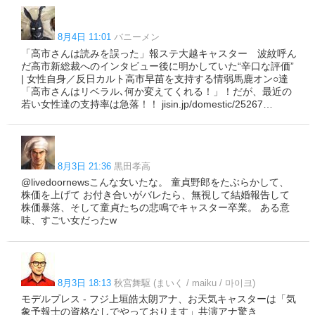
8月4日 11:01
バニーメン
「高市さんは読みを誤った」報ステ大越キャスター 波紋呼ん
だ高市新総裁へのインタビュー後に明かしていた“辛口な評価”
| 女性自身／反日カルト高市早苗を支持する情弱馬鹿オン○達
「高市さんはリベラル､何か変えてくれる！」！だが、最近の
若い女性達の支持率は急落！！ jisin.jp/domestic/25267…
8月3日 21:36
黒田孝高
@livedoornewsこんな女いたな。 童貞野郎をたぶらかして、
株価を上げて お付き合いがバレたら、無視して結婚報告して
株価暴落、そして童貞たちの悲鳴でキャスター卒業。 ある意
味、すごい女だったw
8月3日 18:13
秋宮舞駆 (まいく / maiku / 마이크)
モデルプレス - フジ上垣皓太朗アナ、お天気キャスターは「気
象予報士の資格なしでやっております」共演アナ驚き