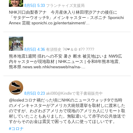
8月5日 5:33
フランチャイズ支援局
NHK川口由梨香アナ 今月産休入り林田理沙アナの後任に
「サタデーウオッチ9」メインキャスター - スポニチ Sponichi
Annex 芸能 sponichi.co.jp/entertainment/…
8月5日 4:36
有須悟史 ?4❤＆☮ Ⅱ?? ????
熊本地震1週間 揺れへの不安 暑さ 断水 被災地はいま NW9広
内キャスターが現地取材 | NHKニュース | 令和8年熊本地震、
熊本県 news.web.nhk/newsweb/na/na-…
8月5日 0:23
aki080@Kindleで電子書籍販売中
@losledコロナ禍だった頃にNHKのニュースウォッチ9で当時
のメインキャスターがアメリカ大統領選挙を取材しに渡米した
のですが、わざわざアメリカで現地のアメリカ人にリモート取
材していたこともありました。無駄遣いして赤字の公共放送で
すからそのお金は震災で困ってる人に使ってほしいです。
#コロナ