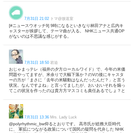
7月31日 21:02
トマ@放送室
[#ニュースウオッチ9] 9時になるといきなり林田アナと広内キ
ャスターが挨拶して、テーマ曲が入る。 NHKニュース共通OP
がないのは不思議な感じがする。
7月31日 18:50
岩迫
おじゃまっテレ（福井の夕方ローカルワイド）で、今年の米価
問題やってますが、米余りで大幅下落か？のVの後にキャスタ
ーの方が「まさに「去年の米騒動はなんだったんだ？」と言う
状況。なんですよね」と言ってましたが、おいおいそれを煽っ
てこの状況を作ったのは貴方方マスコミも責任あるでしょ？と
7月31日 13:36
Mrs. Lady Luck
@polyrhythmic_bw仰るとおりです。 高市氏が総務大臣時代
に、 軍拡につながる政策について国民の疑問を代弁した NHK