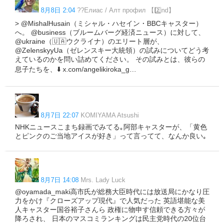
8月8日 2:04
?‍?Елиас / Алт профил 【2️⃣nd】
> @MishalHusain（ミシャル・ハセイン・BBCキャスター）
へ。 @business（ブルームバーグ経済ニュース）に対して、
@ukraine（🇺🇦ウクライナ）のエリート層が、
@ZelenskyyUa（ゼレンスキー大統領）の試みについてどう考
えているのかを問い詰めてください。 その試みとは、彼らの
息子たちを、⬇️ x.com/angelikiroka_g…
8月7日 22:07
KOMIYAMA Atsushi
NHKニュースこまち録画でみてる｡阿部キャスターが、「黄色
とピンクのご当地アイスが好き」って言ってて、なんか良い｡
8月7日 14:08
Mrs. Lady Luck
@oyamada_maki高市氏が総務大臣時代には放送局にかなり圧
力をかけ『クローズアップ現代』で人気だった 英語堪能な美
人キャスター国谷裕子さんら 政権に物申す信頼できる方々が
降ろされ、 日本のマスコミランキングは民主党時代の20位台