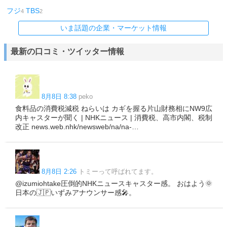
フジ
TBS
4
2
いま話題の企業・マーケット情報
最新の口コミ・ツイッター情報
8月8日 8:38
peko
食料品の消費税減税 ねらいは カギを握る片山財務相にNW9広
内キャスターが聞く | NHKニュース | 消費税、高市内閣、税制
改正 news.web.nhk/newsweb/na/na-…
8月8日 2:26
トミーって呼ばれてます。
@izumiohtake圧倒的NHKニュースキャスター感。 おはよう🌞
日本の🇯🇵いずみアナウンサー感🎤。