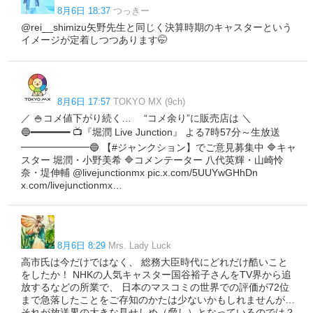
8月6日 18:37
つっきー
@rei__shimizu矢野先生と同じく決算時期のキャスターという
イメージが定着しつつあります🤭
8月6日 17:57
TOKYO MX (9ch)
／ 🍚コメ値下がり続く… “コメ余り”に販売店は ＼
🔵━━━━━━━ 📺『堀潤 Live Junction』 よる7時57分～生放送
━━━━━━━🔵 【#ジャンクション】でご意見募集中 🔷キャ
スター 堀潤・小野美希 🔷コメンテーター 八代英輝・山崎怜
奈・堤伸輔 @livejunctionmx pic.x.com/5UUYwGHhDn
x.com/livejunctionmx…
8月6日 8:29
Mrs. Lady Luck
高市氏は今だけではなく、 総務大臣時代にどれだけ酷いこと
をしたか！ NHKの人気キャスター国谷裕子さんをTV界から追
放するなどの所業で、 日本のマスコミの世界での評価が72位
まで急落したことをご存知のかたは少ないかもしれませんが…
それが放送界の大きな見せしめ（脅し）となっているのでは？