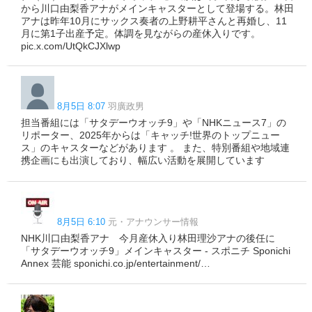
から川口由梨香アナがメインキャスターとして登場する。林田
アナは昨年10月にサックス奏者の上野耕平さんと再婚し、11
月に第1子出産予定。体調を見ながらの産休入りです。
pic.x.com/UtQkCJXlwp
8月5日 8:07
羽廣政男
担当番組には「サタデーウオッチ9」や「NHKニュース7」の
リポーター、2025年からは「キャッチ!世界のトップニュー
ス」のキャスターなどがあります 。 また、特別番組や地域連
携企画にも出演しており、幅広い活動を展開しています
8月5日 6:10
元・アナウンサー情報
NHK川口由梨香アナ 今月産休入り林田理沙アナの後任に
「サタデーウオッチ9」メインキャスター - スポニチ Sponichi
Annex 芸能 sponichi.co.jp/entertainment/…