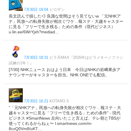
7月30日 19:04
ピロザン
長文読んで損した💨 良識な世間はそう見てないw 「元NHKア
ナ」民放への転身失敗が相次ぐワケ…報ステ・大越キャスター
に見る「フリーで生き残る」ための条件（現代ビジネス）
u.lin.ee/6WrYjxh?mediad…
7月30日 18:31
ピラ天MAX『2026年はピラメキーノファン
試練の1年！』
[7/30] NHKニュース おはよう日本 今日はNHKの岩﨑果歩ア
ナウンサーがキャスターを担当。NHK ONEでも配信。
7月30日 16:21
KOTARO.S
"「元NHKアナ」民放への転身失敗が相次ぐワケ…報ステ・大
越キャスターに見る「フリーで生き残る」ための条件" - 現代
ビジネス #SmartNews 左向いたこと言えば、テレ朝とTBSが
使ってくれるからねぇ〜 l.smartnews.com/m-
8cxQ0Vm8/uKT…