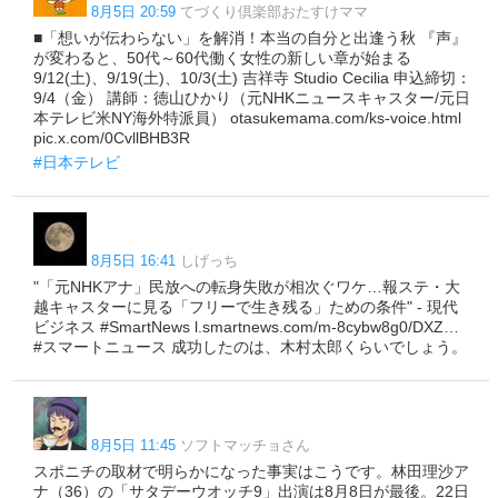
8月5日 20:59
てづくり倶楽部おたすけママ
■「想いが伝わらない」を解消！本当の自分と出逢う秋 『声』
が変わると、50代～60代働く女性の新しい章が始まる
9/12(土)、9/19(土)、10/3(土) 吉祥寺 Studio Cecilia 申込締切：
9/4（金） 講師：徳山ひかり（元NHKニュースキャスター/元日
本テレビ米NY海外特派員） otasukemama.com/ks-voice.html
pic.x.com/0CvllBHB3R
#日本テレビ
8月5日 16:41
しげっち
"「元NHKアナ」民放への転身失敗が相次ぐワケ…報ステ・大
越キャスターに見る「フリーで生き残る」ための条件" - 現代
ビジネス #SmartNews l.smartnews.com/m-8cybw8g0/DXZ…
#スマートニュース 成功したのは、木村太郎くらいでしょう。
8月5日 11:45
ソフトマッチョさん
スポニチの取材で明らかになった事実はこうです。林田理沙ア
ナ（36）の「サタデーウオッチ9」出演は8月8日が最後。22日