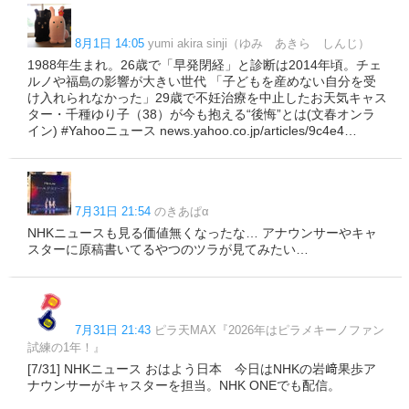
8月1日 14:05
yumi akira sinji（ゆみ あきら しんじ）
1988年生まれ。26歳で「早発閉経」と診断は2014年頃。チェ
ルノや福島の影響が大きい世代 「子どもを産めない自分を受
け入れられなかった」29歳で不妊治療を中止したお天気キャス
ター・千種ゆり子（38）が今も抱える“後悔”とは(文春オンラ
イン) #Yahooニュース news.yahoo.co.jp/articles/9c4e4…
7月31日 21:54
のきあぱα
NHKニュースも見る価値無くなったな… アナウンサーやキャ
スターに原稿書いてるやつのツラが見てみたい…
7月31日 21:43
ピラ天MAX『2026年はピラメキーノファン
試練の1年！』
[7/31] NHKニュース おはよう日本 今日はNHKの岩﨑果歩ア
ナウンサーがキャスターを担当。NHK ONEでも配信。