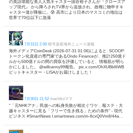
の英語堪能な美人人気キャスター国谷裕子さんが『クローズア
ップ現代』 から降ろされTV界から追放され、政権に物申すキ
ャスター達が降板に。😰 高市により日本のマスコミの地位は
世界で70位以下に急落
7月31日 2:00
暗号資産海外ニュース速報
海外メディアCoinDesk (2026-07-31 01:06)によると: SCOOP:
トークン化資産の専門家であるOndo Financeが、推計250億ド
ルから500億ドルの間の買収を評価していると、情報筋が明ら
かにしました。 @willcanny99報告。 pic.x.com/OhXUBbI6WB
ビットキャスター・LISAがお届けしました！
7月30日 21:52
machikoママ
"「元NHKアナ」民放への転身失敗が相次ぐワケ…報ステ・大
越キャスターに見る「フリーで生き残る」ための条件" - 現代
ビジネス #SmartNews l.smartnews.com/m-8cxQ0Vm8/44a…