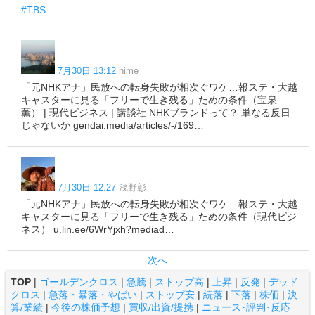
#TBS
7月30日 13:12
hime
「元NHKアナ」民放への転身失敗が相次ぐワケ…報ステ・大越
キャスターに見る「フリーで生き残る」ための条件（宝泉
薫） | 現代ビジネス | 講談社 NHKブランドって？ 単なる反日
じゃないか gendai.media/articles/-/169…
7月30日 12:27
浅野彰
「元NHKアナ」民放への転身失敗が相次ぐワケ…報ステ・大越
キャスターに見る「フリーで生き残る」ための条件（現代ビジ
ネス） u.lin.ee/6WrYjxh?mediad…
次へ
TOP
|
ゴールデンクロス
|
急騰
|
ストップ高
|
上昇
|
反発
|
デッド
クロス
|
急落・暴落・やばい
|
ストップ安
|
続落
|
下落
|
株価
|
決
算/業績
|
今後の株価予想
|
買収/出資/提携
|
ニュース･評判･反応