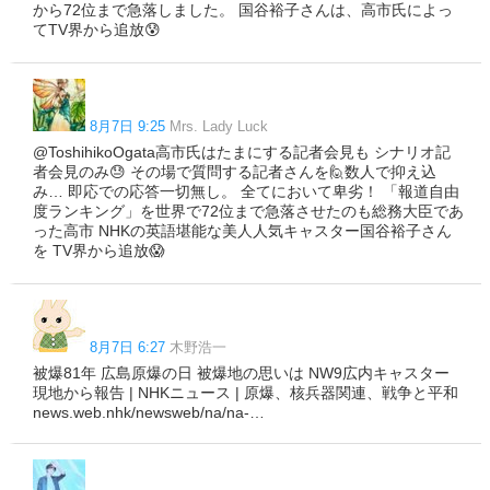
から72位まで急落しました。 国谷裕子さんは、高市氏によっ
てTV界から追放😰
8月7日 9:25
Mrs. Lady Luck
@ToshihikoOgata高市氏はたまにする記者会見も シナリオ記
者会見のみ😓 その場で質問する記者さんを🙋数人で抑え込
み… 即応での応答一切無し。 全てにおいて卑劣！ 「報道自由
度ランキング」を世界で72位まで急落させたのも総務大臣であ
った高市 NHKの英語堪能な美人人気キャスター国谷裕子さん
を TV界から追放😱
8月7日 6:27
木野浩一
被爆81年 広島原爆の日 被爆地の思いは NW9広内キャスター
現地から報告 | NHKニュース | 原爆、核兵器関連、戦争と平和
news.web.nhk/newsweb/na/na-…