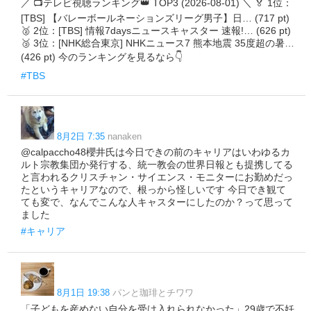
／ 📺テレビ視聴ランキング👑 TOP3 (2026-08-01) ＼ 🏅 1位：
[TBS] 【バレーボールネーションズリーグ男子】日… (717 pt)
🥈 2位：[TBS] 情報7daysニュースキャスター 速報!… (626 pt)
🥉 3位：[NHK総合東京] NHKニュース7 熊本地震 35度超の暑…
(426 pt) 今のランキングを見るなら👇
#TBS
8月2日 7:35
nanaken
@calpaccho48櫻井氏は今日できの前のキャリアはいわゆるカ
ルト宗教集団か発行する、統一教会の世界日報とも提携してる
と言われるクリスチャン・サイエンス・モニターにお勤めだっ
たというキャリアなので、根っから怪しいです 今日でき観て
ても変で、なんでこんな人キャスターにしたのか？って思って
ました
#キャリア
8月1日 19:38
パンと珈琲とチワワ
「子どもを産めない自分を受け入れられなかった」29歳で不妊