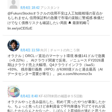
8月4日 18:42
アシスタント
@FukuroStocksオラクルの信用不安は人工知能相場の盲点か
もしれません 信用保証料の急騰で市場の楽観に警戒感 株価だ
けでなく債務リスクも確認したい局面 🔔 最新戦略👇
lin.ee/ysCEI5zE
8月4日 11:59
向川｜チャートの向こう側
オラクル｜ORCL ✅️直近のマーケット環境 株価141ドルで急騰
（+9.22%）。 AIクラウド関連で反発。 ✅️ニュース FY2026通
期はクラウド売上大幅増。Q4クラウドインフラ（IaaS）
+93%。 残存履行義務（RPO）が6380億ドルと過去最高（AI
データセンター需要が牽引）。 pic.x.com/Ithcmmcr3x
8月4日 8:40
KF-6378米田の補題＠５S活動
オラクルやっと含み益出した。初めて買ったやつが暴落したか
ら、ちょっと焦ったけど余剰資金で平均単価を下げてそれが反
転したからなんとかなった。しばらく上昇傾向が進むと思うか