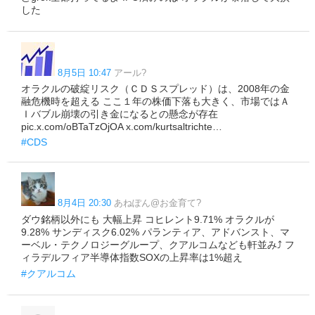
した
8月5日 10:47
アール?
オラクルの破綻リスク（ＣＤＳスプレッド）は、2008年の金
融危機時を超える ここ１年の株価下落も大きく、市場ではＡ
Ｉバブル崩壊の引き金になるとの懸念が存在
pic.x.com/oBTaTzOjOA x.com/kurtsaltrichte…
#CDS
8月4日 20:30
あねぽん@お金育て?
ダウ銘柄以外にも 大幅上昇 コヒレント9.71% オラクルが
9.28% サンディスク6.02% パランティア、アドバンスト、マ
ーベル・テクノロジーグループ、クアルコムなども軒並み⤴️ フ
ィラデルフィア半導体指数SOXの上昇率は1%超え
#クアルコム