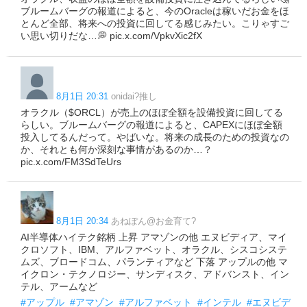
ブルームバーグの報道によると、今のOracleは稼いだお金をほ
とんど全部、将来への投資に回してる感じみたい。こりゃすご
い思い切りだな…💭 pic.x.com/VpkvXic2fX
8月1日 20:31
onidai?推し
オラクル（$ORCL）が売上のほぼ全額を設備投資に回してる
らしい。ブルームバーグの報道によると、CAPEXにほぼ全額
投入してるんだって。やばいな。将来の成長のための投資なの
か、それとも何か深刻な事情があるのか…？
pic.x.com/FM3SdTeUrs
8月1日 20:34
あねぽん@お金育て?
AI半導体ハイテク銘柄 上昇 アマゾンの他 エヌビディア、マイ
クロソフト、IBM、アルファベット、オラクル、シスコシステ
ムズ、ブロードコム、パランティアなど 下落 アップルの他 マ
イクロン・テクノロジー、サンディスク、アドバンスト、イン
テル、アームなど
#アップル
#アマゾン
#アルファベット
#インテル
#エヌビデ