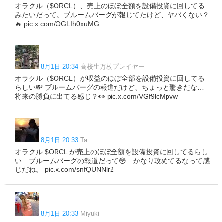
オラクル（$ORCL）、売上のほぼ全額を設備投資に回してる
みたいだって。ブルームバーグが報じてたけど、ヤバくない？
🔥 pic.x.com/OGLIh0xuMG
8月1日 20:34
高校生万枚プレイヤー
オラクル（$ORCL）が収益のほぼ全部を設備投資に回してる
らしい💸 ブルームバーグの報道だけど、ちょっと驚きだな…
将来の勝負に出てる感じ？👀 pic.x.com/VGf9lcMpvw
8月1日 20:33
Ta.
オラクル $ORCL が売上のほぼ全額を設備投資に回してるらし
い…ブルームバーグの報道だって😳 かなり攻めてるなって感
じだね。 pic.x.com/snfQUNNlr2
8月1日 20:33
Miyuki