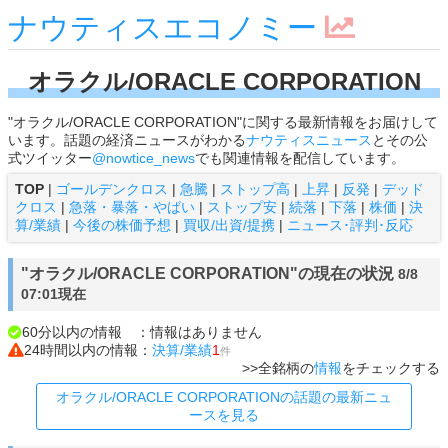
ナウティスエコノミー
オラクル/ORACLE CORPORATION
"オラクル/ORACLE CORPORATION"に関する最新情報をお届けして
います。話題の経済ニュースがわかる
ナウティスニュース
とその公
式ツイッター
@nowtice_news
でも関連情報を配信しています。
TOP
|
ゴールデンクロス
|
急騰
|
ストップ高
|
上昇
|
反発
|
デッド
クロス
|
急落・暴落・やばい
|
ストップ安
|
続落
|
下落
|
株価
|
決
算/業績
|
今後の株価予想
|
買収/出資/提携
|
ニュース･評判･反応
"オラクル/ORACLE CORPORATION"の現在の状況
8/8
07:01現在
60分以内の情報 ：情報はありません
24時間以内の情報：
決算/業績
1
件
>>全銘柄の
情報
をチェックする
オラクル/ORACLE CORPORATIONの話題の最新ニュ
ースを見る