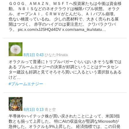
ＧＯＯＧ、ＡＭＡＺＮ、ＭＳＦＴへ投資家たちは今後は資金移
動。 ＮＢＩＳなどのネオクラウドは極限バブル状態。 オラク
ル、オープンＡＩ、ＣＲＷＶがとんだら、ＡＩバブル崩壊。
危ない橋渡っているね。 少しの悪材料で、大きく売られる展
開はつづく。 赤字のハイグロは要注意だ。 クワバラクワバ
ラ。 pic.x.com/xJJSHQd4DV x.com/sama_iku/statu…
8月1日 0:43
ひなた/Hinata
オラクルって普通にトリプルバガーぐらいはいきそうな株では
ある ブルームエナジーの決算が好調ということはデータセン
ター建設も好調と見てそろそろ買いに入るという選択肢もある
けど…
#ブルームエナジー
8月1日 0:13
青と空
半導体やハイテック株が買い戻されたことによって、米国3指
数とも揃って上昇した。 特にAIの収益化が堅調なMicrosoftが
急伸した。オラクルも9%上昇した。 経済指標では、この日発