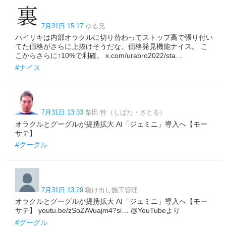
7月31日 15:17
ゆる兄
ハイリキは内部オラクルに切り替わってストップ高で張り付い
てた価格がさらに上抜けそうだな。価格発見機能ナイス。 こ
こからさらに↑10%で利確。 x.com/urabro2022/sta…
#ナイス
7月31日 13:33
柴田 怜（しばた・さとる）
オラクルとグーグルが提携拡大 AI「ジェミニ」導入へ【モー
サテ】
#グーグル
7月31日 13:29
駆け出し施工管理
オラクルとグーグルが提携拡大 AI「ジェミニ」導入へ【モー
サテ】 youtu.be/zSoZAVuajm4?si… @YouTubeより
#グーグル