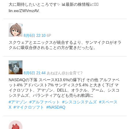
大に期待したいところです✨ 📊最新の株情報📈👉🏼
lin.ee/ZWVmzAV.
8月6日 22:10
6P
スクウェアとエニックスが統合するより、サンマイクロがオラ
クルに吸収合併されることの方が驚きだったな。
8月6日 21:44
あねぽん@お金育て?
NASDAQの下落 スペースX13.6%の爆下げ その他 アルファベ
ット4% アドバンスト7% サンディスク5.4% と大きく下げ マ
イクロソフト、アマゾン、DELL、オラクル、アーム、シスコ
システムズ、パランティアなども売られ軟調に
#アマゾン
#アルファベット
#シスコシステムズ
#スペース
X
#マイクロソフト
#NASDAQ