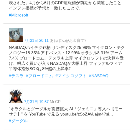
表された。4月から6月のGDP速報値が前期から減速したこと
インフレ指標が予想と一致したことで、
#Microsoft
7月31日 20:11
あねぽん@お金育て?
NASDAQハイテク銘柄 サンディスク25.99% マイクロン・テク
ノロジー18.35% アドバンスト12.99% オラクル8.31% アーム
7.4% ブロードコム、テスラも上昇 マイクロソフトの決算を受
け、幅広く買いが入りNASDAQが大幅上昇 フィラデルフィア
半導体指数SOXは8%超の上昇率⤴️
#テスラ
#ブロードコム
#マイクロソフト
#NASDAQ
7月31日 19:57
Mr.GP
"オラクルとグーグルが提携拡大 AI「ジェミニ」導入へ【モー
サテ】" を YouTube で見る youtu.be/zSoZAVuajm4?si…
#グーグル