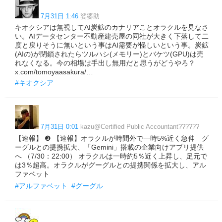
7月31日 1:46
娑婆助
キオクシアは無視してAI炭鉱のカナリアことオラクルを見なさ
い。AIデータセンター不動産建売屋の同社が大きく下落して二
度と戻りそうに無いという事はAI需要が怪しいという事。炭鉱
(AIの)が閉鎖されたらツルハシ(メモリー)とバケツ(GPU)は売
れなくなる。今の相場は手出し無用だと思うがどうやろ？
x.com/tomoyaasakura/…
#キオクシア
7月31日 0:01
kazu@Certified Public Accountant??????
【速報】 ❸ 【速報】オラクルが時間外で一時5%近く急伸 グ
ーグルとの提携拡大、「Gemini」搭載の企業向けアプリ提供
へ （7/30：22:00） オラクルは一時約5％近く上昇し、足元で
は3％超高。オラクルがグーグルとの提携関係を拡大し、アル
ファベット
#アルファベット
#グーグル