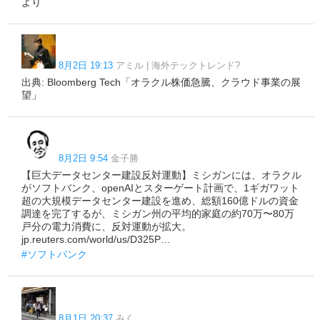
より
8月2日 19:13
アミル | 海外テックトレンド?
出典: Bloomberg Tech「オラクル株価急騰、クラウド事業の展
望」
8月2日 9:54
金子勝
【巨大データセンター建設反対運動】ミシガンには、オラクル
がソフトバンク、openAIとスターゲート計画で、1ギガワット
超の大規模データセンター建設を進め、総額160億ドルの資金
調達を完了するが、ミシガン州の平均的家庭の約70万〜80万
戸分の電力消費に、反対運動が拡大。
jp.reuters.com/world/us/D325P…
#ソフトバンク
8月1日 20:37
みく