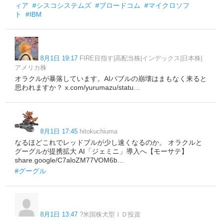
ィア
#シスコシステムズ
#ブロードコム
#マイクロソフ
ト
#IBM
8月1日 19:17
FIRE目指す|高配当株|インデックス|日本株|
アメリカ株
オラクルが暴落しています。AIバブルの崩壊はまもなく来ると
思われますか？ x.com/yurumazu/statu…
8月1日 17:45
hitokuchiuma
なるほどこれでレッドブルが少し速くなるのか。 オラクルと
グーグルが提携拡大 AI「ジェミニ」導入へ【モーサテ】
share.google/C7aloZM77VOM6b…
#グーグル
8月1日 13:47
?米国株犬型ＩＤ投資