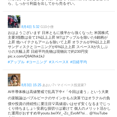
ら、しっかり利益を出してから売るぞい。
8月4日 5:32
G10小僧
おはようございます 日米ともに後半から強くなった 米国株式
主要3指数は全て1%以上上昇 M7はアップルを除いた6銘柄が
上昇 他ハイテクもアームを除いて上昇 オラクルが9%以上上昇
サンディスクとコーニングが6%以上上昇 スペースXが久しぶ
りの大幅上昇 日経平均先物は現物比で約230円安
pic.x.com/Q9A0fxk1kJ
#アップル
#コーニング
#スペースX
#日経平均
8月3日 15:25
あおい?‍♀️マイペース投資家?
AI半導体株は高値警戒で乱高下中⚡️「今回は違う」という大衆
の楽観論はバブルピークのサインかも⚠️決算ではオラクルの負
債や投資の持続性に要注目💡高値追いはせず安くなるまでじっ
くり待ちましょ✨安易な損切りは避けて 個人のメリット活かし
た運用がおすすめ🌸youtu.be/XV_-Zc_EvoM?si… @YouTube