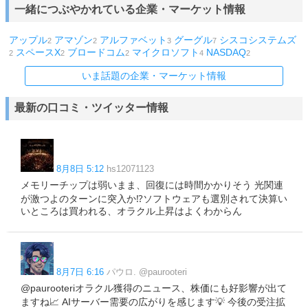
一緒につぶやかれている企業・マーケット情報
アップル
アマゾン
アルファベット
グーグル
シスコシステムズ
2
2
3
7
スペースX
ブロードコム
マイクロソフト
NASDAQ
2
2
2
4
2
いま話題の企業・マーケット情報
最新の口コミ・ツイッター情報
8月8日 5:12
hs12071123
メモリーチップは弱いまま、回復には時間かかりそう 光関連
が激つよのターンに突入か⁉️ソフトウェアも選別されて決算い
いところは買われる、オラクル上昇はよくわからん
8月7日 6:16
パウロ. @paurooteri
@paurooteriオラクル獲得のニュース、株価にも好影響が出て
ますね📈 AIサーバー需要の広がりを感じます💡 今後の受注拡