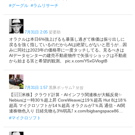
#グーグル
#ラムリサーチ
7月31日 2:05
娑婆助
オラクルは本日6%強上げるも暴落し過ぎて株価は振り出しに
戻るを強く指しているのだからAIは絶望しがないと思うが…因
みに同社は2023年の価格帯に一度タッチしてる。見るべきは
AIデータセンターの建売不動産物件で矢張りショックは不動産
から始まる筈と希望的観測。 pic.x.com/Y5xGVlogtB
7月31日 1:57
黒豚ポッサム? 보쌈
【🇺🇸米株】クラウド計算・AIインフラ関連株が大幅反発✨
Nebiusは一時30％超上昇 CoreWeaveは19％超高 Hut 8は18％
超高 マイクロソフトが14％超高 オラクルが7％高 通信・AI関
連株物色入り 日経先物も3%弱高⤴️ x.com/bigbangspace86…
#マイクロソフト