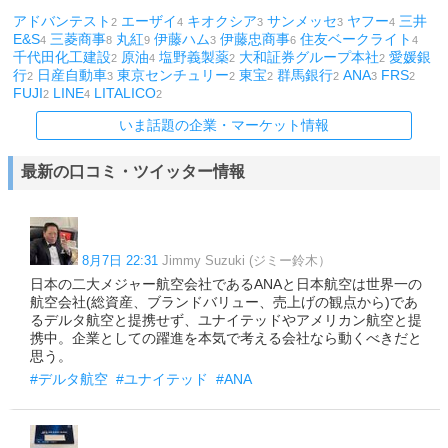
アドバンテスト
エーザイ
キオクシア
サンメッセ
ヤフー
三井
2
4
3
3
4
E&S
三菱商事
丸紅
伊藤ハム
伊藤忠商事
住友ベークライト
4
8
9
3
6
4
千代田化工建設
原油
塩野義製薬
大和証券グループ本社
愛媛銀
2
4
2
2
行
日産自動車
東京センチュリー
東宝
群馬銀行
ANA
FRS
2
3
2
2
2
3
2
FUJI
LINE
LITALICO
2
4
2
いま話題の企業・マーケット情報
最新の口コミ・ツイッター情報
8月7日 22:31
Jimmy Suzuki (ジミー鈴木）
日本の二大メジャー航空会社であるANAと日本航空は世界一の
航空会社(総資産、ブランドバリュー、売上げの観点から)であ
るデルタ航空と提携せず、ユナイテッドやアメリカン航空と提
携中。企業としての躍進を本気で考える会社なら動くべきだと
思う。
#デルタ航空
#ユナイテッド
#ANA