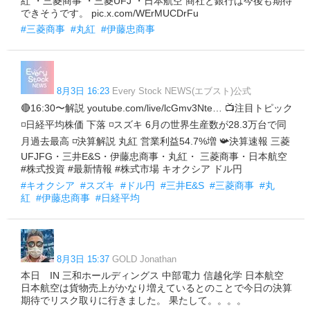
紅 ・三菱商事 ・三菱UFJ ・日本航空 商社と銀行は今後も期待
できそうです。 pic.x.com/WErMUCDrFu
#三菱商事
#丸紅
#伊藤忠商事
8月3日 16:23
Every Stock NEWS(エブスト)公式
🔴16:30〜解説 youtube.com/live/lcGmv3Nte… 📺注目トピック
◽日経平均株価 下落 ◽スズキ 6月の世界生産数が28.3万台で同
月過去最高 ◽決算解説 丸紅 営業利益54.7%増 📯決算速報 三菱
UFJFG・三井E&S・伊藤忠商事・丸紅・ 三菱商事・日本航空
#株式投資 #最新情報 #株式市場 キオクシア ドル円
#キオクシア
#スズキ
#ドル円
#三井E&S
#三菱商事
#丸
紅
#伊藤忠商事
#日経平均
8月3日 15:37
GOLD Jonathan
本日 IN 三和ホールディングス 中部電力 信越化学 日本航空
日本航空は貨物売上がかなり増えているとのことで今日の決算
期待でリスク取りに行きました。 果たして。。。。