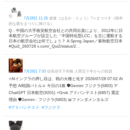
7月28日 11:26
遼遼（はるか・りょう）?☆まつりす［猟奇
的な愛をまつりに捧げる］
Q：中国の大手格安航空会社との共同出資により、2012年に日
本航空グループが設立した「中国特化型LCC」を主に運航する
日本の航空会社は何でしょう？ A.Sprng Japan／春秋航空日本
#Qui2_260728 x.com/_Qui2/status/2…
7月28日 7:03
信長@天下布株 人間五十年からの投資
⚡AIインフラの押し目は、戦の火種と化す 2026/07/28 07:02 AI
予想 AI戦国バトル⚔️ 今日の1株 🛡Gemini フジクラ(5803) 🏹
ChatGPT 日本航空(9201) ⚡Grok アドバンテスト(6857) 選定
理由 🛡Gemini - フジクラ(5803) 📊ファンダメンタルズ
#アドバンテスト
#フジクラ