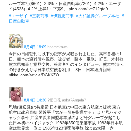
ループ本社(8601) -2.3% ・日産自動車(7201) -4.2% ・エーザ
イ(4523) -4.2% 上昇1・下落9。 pic.x.com/Ivc712qfd9
#エーザイ
#三菱商事
#伊藤忠商事
#大和証券グループ本社
#
日産自動車
8月4日 18:09
hnamekawa
今日の日経朝刊に以下の記事が掲載されました。高市首相の1
日。熊本の避難所を視察。被災者、藤本一臣氷川町長、木村敬
熊本県知事と意見交換。報道各社のインタビュー。熊本空港へ
の行きかえりは日本航空便を利用。 3日：日本経済新聞
nikkei.com/article/DGKKZO…
8月4日 14:30
?愛日花 aska?Angela?
恩地(渡辺謙)は共産党 日本航空は中国の東方航空と提携 東方
航空は政府直轄 習近平「党が一切を指導する」 よど号ハイジ
ャック事件 共産主義者同盟赤軍派のよど号グループが起こし
た日本初のハイジャック 1982年350便墜落事故 1983年日本航
空は世界第一位に 1985年123便墜落事故 沈まぬ太陽→赤