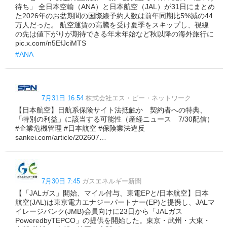
待ち」 全日本空輸（ANA）と日本航空（JAL）が31日にまとめ
た2026年のお盆期間の国際線予約人数は前年同期比5%減の44
万人だった。 航空運賃の高騰を受け夏季をスキップし、視線
の先は値下がりが期待できる年末年始など秋以降の海外旅行に
pic.x.com/n5EfJciMTS
#ANA
7月31日 16:54
株式会社エス・ピー・ネットワーク
【日本航空】日航系保険サイト法抵触か 契約者への特典、
「特別の利益」に該当する可能性（産経ニュース 7/30配信）
#企業危機管理 #日本航空 #保険業法違反
sankei.com/article/202607…
7月30日 7:45
ガスエネルギー新聞
【「JALガス」開始、マイル付与、東電EPと/日本航空】日本
航空(JAL)は東京電力エナジーパートナー(EP)と提携し、JALマ
イレージバンク(JMB)会員向けに23日から「JALガス
PoweredbyTEPCO」の提供を開始した。東京・武州・大東・