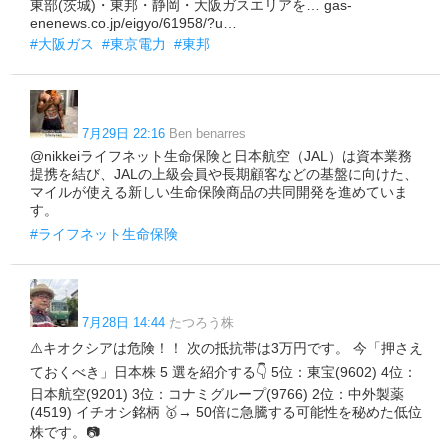
東部(茨城)・東邦・静岡・大阪ガスエリアを… gas-
enenews.co.jp/eigyo/61958/?u…
#大阪ガス
#東京電力
#東邦
7月29日 22:16
Ben benarres
@nikkeiライフネット生命保険と日本航空（JAL）は資本業務
提携を結び、JALの上級会員や長期顧客などの基盤に向けた、
マイルが使える新しい生命保険商品の共同開発を進めていま
す。
#ライフネット生命保険
7月28日 14:44
たつろう株
⚠️キオクシアは危険！！ 次の抵抗帯は3万円です。 今「押さえ
ておくべき」日本株 5 選を紹介する👇 5位：東宝(9602) 4位：
日本航空(9201) 3位：コナミグループ(9766) 2位：中外製薬
(4519) イチオシ銘柄 🥇→ 50倍に急騰する可能性を秘めた低位
株です。📷