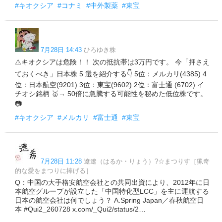
#キオクシア
#コナミ
#中外製薬
#東宝
7月28日 14:43
ひろゆき株
⚠️キオクシアは危険！！ 次の抵抗帯は3万円です。 今「押さえ
ておくべき」日本株 5 選を紹介する👇 5位：メルカリ(4385) 4
位：日本航空(9201) 3位：東宝(9602) 2位：富士通 (6702) イ
チオシ銘柄 🥇→ 50倍に急騰する可能性を秘めた低位株です。
📷
#キオクシア
#メルカリ
#富士通
#東宝
7月28日 11:28
遼遼（はるか・りょう）?☆まつりす［猟奇
的な愛をまつりに捧げる］
Q：中国の大手格安航空会社との共同出資により、2012年に日
本航空グループが設立した「中国特化型LCC」を主に運航する
日本の航空会社は何でしょう？ A.Spring Japan／春秋航空日
本 #Qui2_260728 x.com/_Qui2/status/2…