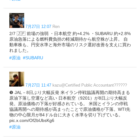
7月27日 12:07
Ren
2/7 🇯🇵 前場の強弱 ・日本航空 約+4.2% ・SUBARU 約+2.8%
原油急落による燃料費負担の軽減期待から航空株が上昇。 自
動車株も、円安水準と海外市場のリスク選好改善を支えに買わ
れました。
#原油
#SUBARU
7月27日 11:47
kazu@Certified Public Accountant??????
❺ JAL－8日ぶり大幅反発 米イラン停戦協議再開の期待高まる
原油下落し空運など高い 日本航空（9201）が8日ぶり大幅反
発。原油価格の下落が好感されている。 米国とイランの停戦
協議再開への期待感が高まったことで原油価格が下落。WTI先
物の中心限月が84ドル台に大きく水準を切り下げている。
pic.x.com/Of2bUbsKg6
#原油