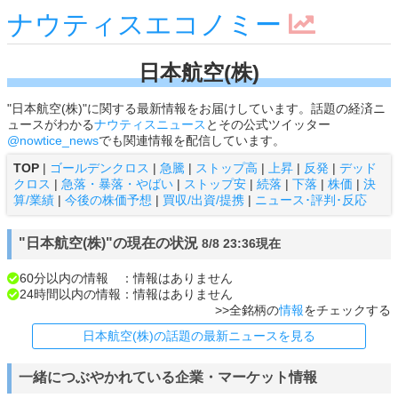
ナウティスエコノミー
日本航空(株)
"日本航空(株)"に関する最新情報をお届けしています。話題の経済ニ
ュースがわかる
ナウティスニュース
とその公式ツイッター
@nowtice_news
でも関連情報を配信しています。
TOP
|
ゴールデンクロス
|
急騰
|
ストップ高
|
上昇
|
反発
|
デッド
クロス
|
急落・暴落・やばい
|
ストップ安
|
続落
|
下落
|
株価
|
決
算/業績
|
今後の株価予想
|
買収/出資/提携
|
ニュース･評判･反応
"日本航空(株)"の現在の状況
8/8 23:36現在
60分以内の情報 ：情報はありません
24時間以内の情報：情報はありません
>>全銘柄の
情報
をチェックする
日本航空(株)の話題の最新ニュースを見る
一緒につぶやかれている企業・マーケット情報