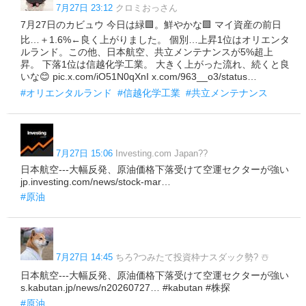
7月27日 23:12
クロミおっさん
7月27日のカビュウ 今日は緑🟩。鮮やかな🟩 マイ資産の前日
比…＋1.6%←良く上がりました。 個別…上昇1位はオリエンタ
ルランド。この他、日本航空、共立メンテナンスが5%超上
昇。 下落1位は信越化学工業。 大きく上がった流れ、続くと良
いな😊 pic.x.com/iO51N0qXnI x.com/963__o3/status…
#オリエンタルランド
#信越化学工業
#共立メンテナンス
7月27日 15:06
Investing.com Japan??
日本航空---大幅反発、原油価格下落受けて空運セクターが強い
jp.investing.com/news/stock-mar…
#原油
7月27日 14:45
ちろ?つみたて投資枠ナスダック勢? ☃️
日本航空---大幅反発、原油価格下落受けて空運セクターが強い
s.kabutan.jp/news/n20260727… #kabutan #株探
#原油