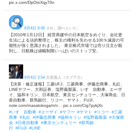
pic.x.com/DpOmXqy70n
8月4日 9:06
それ、調べといた。
【2010年1月12日】 経営再建中の日本航空をめぐり、会社更
生法による法的整理と、株主の権利を失わせる100％減資の可
能性が強く意識されました。 東京株式市場では売り注文が殺
到し、日航株は値幅制限いっぱいのストップ安。
8月4日 3:54
古賀真人（カブアカ）
【決算・修正速報】三菱UFJ、三菱商事、伊藤忠商事、丸紅、
LINEヤフー、大和証券、塩野義製薬、いすゞ自動車、エーザ
イ、協和キリン、日本航空、東京センチュリー、大塚商会、日
産自動車、群馬銀行、リコー、ヤマト、FUJI、
note.com/masatokoga/n/n… pic.x.com/Cig7pykjXc
#いすゞ自動車
#エーザイ
#ヤフー
#ヤマト
#リコー
#三菱
商事
#丸紅
#伊藤忠商事
#協和キリン
#塩野義製薬
#大塚商
会
#日産自動車
#東京センチュリー
#群馬銀
行
#FUJI
#LINE