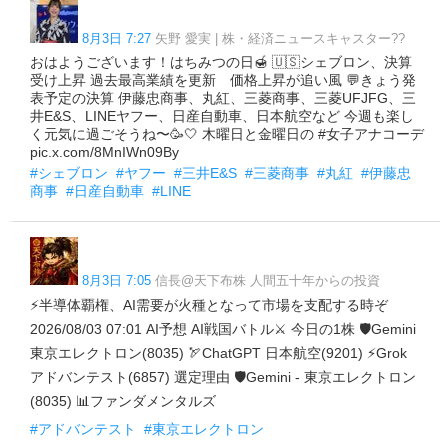
8月3日 7:27
矢野 愛実 | 株・経済ニュースキャスター??
おはようございます！はちみつの日🍯 🇺🇸シェブロン、決算
受け上昇 過去最高業績を更新 価格上昇が追い風 💬きょう発
表予定の決算 伊藤忠商事、丸紅、三菱商事、三菱UFJFG、三
井E&S、LINEヤフー、日産自動車、日本航空など 今週も楽し
く元気に過ごそうね〜🥳🤍 木曜日と金曜日の #女子アナコーデ
pic.x.com/8MnIWn09By
#シェブロン
#ヤフー
#三井E&S
#三菱商事
#丸紅
#伊藤忠
商事
#日産自動車
#LINE
8月3日 7:05
信長@天下布株 人間五十年からの投資
⚡半導体覇権、AI需要が火種となって市場を支配する時ぞ
2026/08/03 07:01 AI予想 AI戦国バトル⚔️ 今日の1株 🛡Gemini
東京エレクトロン(8035) 🏹ChatGPT 日本航空(9201) ⚡Grok
アドバンテスト(6857) 選定理由 🛡Gemini - 東京エレクトロン
(8035) 📊ファンダメンタルズ
#アドバンテスト
#東京エレクトロン