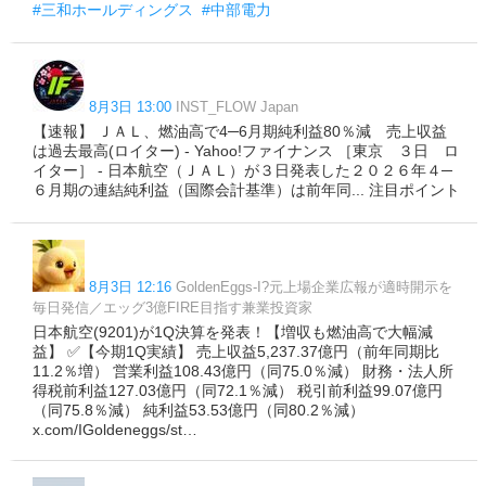
#三和ホールディングス
#中部電力
8月3日 13:00
INST_FLOW Japan
【速報】 ＪＡＬ、燃油高で4─6月期純利益80％減 売上収益
は過去最高(ロイター) - Yahoo!ファイナンス ［東京 ３日 ロ
イター］ - 日本航空（ＪＡＬ）が３日発表した２０２６年４─
６月期の連結純利益（国際会計基準）は前‌年同... 注目ポイント
8月3日 12:16
GoldenEggs-I?元上場企業広報が適時開示を
毎日発信／エッグ3億FIRE目指す兼業投資家
日本航空(9201)が1Q決算を発表！【増収も燃油高で大幅減
益】 ✅【今期1Q実績】 売上収益5,237.37億円（前年同期比
11.2％増） 営業利益108.43億円（同75.0％減） 財務・法人所
得税前利益127.03億円（同72.1％減） 税引前利益99.07億円
（同75.8％減） 純利益53.53億円（同80.2％減）
x.com/IGoldeneggs/st…