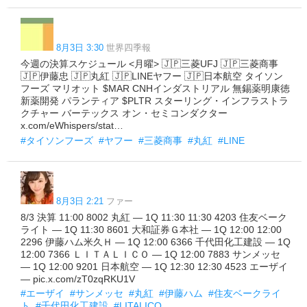
8月3日 3:30
世界四季報
今週の決算スケジュール <月曜> 🇯🇵三菱UFJ 🇯🇵三菱商事
🇯🇵伊藤忠 🇯🇵丸紅 🇯🇵LINEヤフー 🇯🇵日本航空 タイソン
フーズ マリオット $MAR CNHインダストリアル 無錫薬明康徳
新薬開発 パランティア $PLTR スターリング・インフラストラ
クチャー バーテックス オン・セミコンダクター
x.com/eWhispers/stat…
#タイソンフーズ
#ヤフー
#三菱商事
#丸紅
#LINE
8月3日 2:21
ファー
8/3 決算 11:00 8002 丸紅 — 1Q 11:30 11:30 4203 住友ベーク
ライト — 1Q 11:30 8601 大和証券Ｇ本社 — 1Q 12:00 12:00
2296 伊藤ハム米久Ｈ — 1Q 12:00 6366 千代田化工建設 — 1Q
12:00 7366 ＬＩＴＡＬＩＣＯ — 1Q 12:00 7883 サンメッセ
— 1Q 12:00 9201 日本航空 — 1Q 12:30 12:30 4523 エーザイ
— pic.x.com/zT0zqRKU1V
#エーザイ
#サンメッセ
#丸紅
#伊藤ハム
#住友ベークライ
ト
#千代田化工建設
#LITALICO