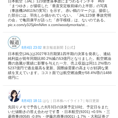
日本航空（JAL）123便墜落事故にまつわるインチキ #69
「まつゆき」が揚収した「垂直安定板前縁の上半部」の写真
（事故機JA8119の実写）を示す。 赤い鶴のマークは、揚収し
た部分には、羽先しか描かれていない。 「JAL123便 事故究明
の会」で亀田康平が語った「赤字模様」は、ないのである。
pic.x.com/y3JSj4mNAm x.com/woodymorita/st…
8月4日 23:02
東京報道新聞【公式】
日本航空(JAL)は2027年3月期第1四半期の決算を発表し、連結
純利益が前年同期比80.2%減の53億円となりました。航空燃油
費の急騰が業績に影響を与えた一方、売上収益は同11.2%増の
5237億円で過去最高を更新。国際線需要の高まりが好調な業
績を支えています。コスト面では航空燃油費が58.4%増の1488
億円に
8月4日 18:11
はな｜日本株ハイライト?｜毎日更新
先回りメモで予告した8月3日の決算予定10社、予定日をまた
いだ値動きの答え合わせです🧾 ・日本航空(9201) +0.5% ・三
菱商事(8058) -0.8% ・伊藤忠商事(8001) -1.7% ・大和証券グ