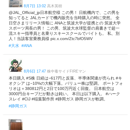
8月7日 13:02
高木英樹
@JAL_Official_jp日本航空様 この男！ 日航機内で、この男を
知ってると JALカードで機内販売を当時購入の時に突然。 全
日空さまリリース情報に ANAと筑波大学が提携との 筑波大学
スポーツ局長の男！ この男、筑波大水球監督の肩書きで超一
流スキー指導員と名乗りスキースクールでバイトも。 私、別
人！当該客室乗務員様 pic.x.com/Ztc7bfO5WV
#大水
#ANA
8月6日 17:47
株中毒サイドFIREマン
本日購入 #S株 日経は−617円と反落、半導体関連が売られ #キ
オクシア は−10%の大幅下落。バリュー株は堅調。 ポートフォ
リオは＋380812円と2日で100万円近く回復。 日本航空は
3000円台キープだが動きは鈍い。 本日は以下購入。 #ハーク
スレイ #CIJ #稲葉製作所 #静岡ガス 静岡ガスが軟調。
#静岡ガス