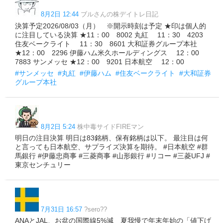
8月2日 12:44
ブルさんの株デイトレ日記
決算予定2026/08/03（月） ※開示時刻は予定 ★印は個人的
に注目している決算 ★11：00 8002 丸紅 11：30 4203
住友ベークライト 11：30 8601 大和証券グループ本社
★12：00 2296 伊藤ハム米久ホールディングス 12：00
7883 サンメッセ ★12：00 9201 日本航空 12：00
#サンメッセ
#丸紅
#伊藤ハム
#住友ベークライト
#大和証券
グループ本社
8月2日 5:24
株中毒サイドFIREマン
明日の注目決算 明日は83銘柄、保有銘柄は以下。 最注目は何
と言っても日本航空、サプライズ決算を期待。 #日本航空 #群
馬銀行 #伊藤忠商事 #三菱商事 #山形銀行 #リコー #三菱UFJ #
東京センチュリー
7月31日 16:57
?sero??
ANAとJAL、お盆の国際線5%減 夏我慢で年末年始の「値下げ