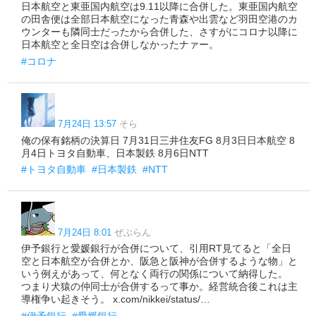
日本航空と東亜国内航空は9.11以降に合併した。東亜国内航空
の田舎便は全部日本航空になった青森や出雲など羽田空港のカ
ウンターも隣同士だったから合併した、さすがにコロナ以降に
日本航空と全日空は合併しなかったナァー。
#コロナ
7月24日 13:57
そら
俺の保有銘柄の決算日 7月31日三井住友FG 8月3日日本航空 8
月4日トヨタ自動車、日本製鉄 8月6日NTT
#トヨタ自動車
#日本製鉄
#NTT
7月24日 8:01
ぜぶらん
伊予銀行と愛媛銀行が合併について、引用RT見てると「全日
空と日本航空が合併とか、阪急と阪神が合併するような物」と
いう例えがあって、何となく両行の関係について納得した。
つまり犬猿の仲同士が合併するって事か。経営統合後これは主
導権争い起きそう。 x.com/nikkei/status/…
#伊予銀行
#愛媛銀行