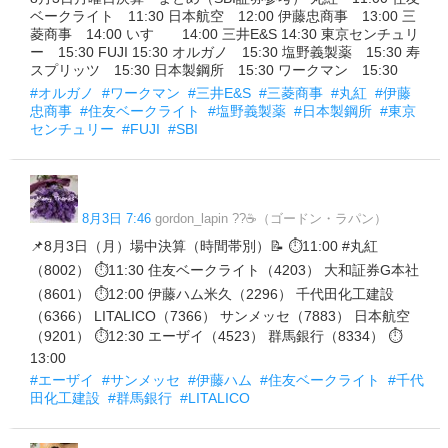
ベークライト 11:30 日本航空 12:00 伊藤忠商事 13:00 三
菱商事 14:00 いすゞ 14:00 三井E&S 14:30 東京センチュリ
ー 15:30 FUJI 15:30 オルガノ 15:30 塩野義製薬 15:30 寿
スプリッツ 15:30 日本製鋼所 15:30 ワークマン 15:30
#オルガノ
#ワークマン
#三井E&S
#三菱商事
#丸紅
#伊藤
忠商事
#住友ベークライト
#塩野義製薬
#日本製鋼所
#東京
センチュリー
#FUJI
#SBI
8月3日 7:46
gordon_lapin ??☕（ゴードン・ラパン）
📌8月3日（月）場中決算（時間帯別）📝 ⏱11:00 #丸紅
（8002） ⏱11:30 住友ベークライト（4203） 大和証券G本社
（8601） ⏱12:00 伊藤ハム米久（2296） 千代田化工建設
（6366） LITALICO（7366） サンメッセ（7883） 日本航空
（9201） ⏱12:30 エーザイ（4523） 群馬銀行（8334） ⏱
13:00
#エーザイ
#サンメッセ
#伊藤ハム
#住友ベークライト
#千代
田化工建設
#群馬銀行
#LITALICO