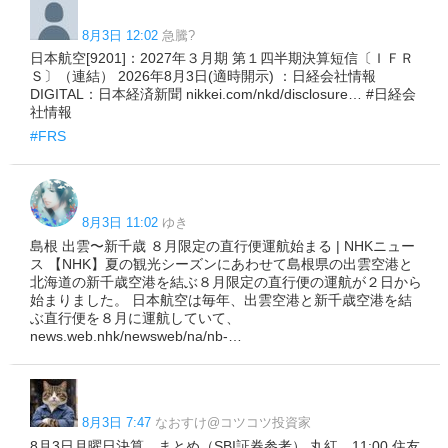
8月3日 12:02
急騰?
日本航空[9201]：2027年３月期 第１四半期決算短信〔ＩＦＲ
Ｓ〕（連結） 2026年8月3日(適時開示) ：日経会社情報
DIGITAL：日本経済新聞 nikkei.com/nkd/disclosure… #日経会
社情報
#FRS
8月3日 11:02
ゆき
島根 出雲〜新千歳 ８月限定の直行便運航始まる | NHKニュー
ス 【NHK】夏の観光シーズンにあわせて島根県の出雲空港と
北海道の新千歳空港を結ぶ８月限定の直行便の運航が２日から
始まりました。 日本航空は毎年、出雲空港と新千歳空港を結
ぶ直行便を８月に運航していて、
news.web.nhk/newsweb/na/nb-…
8月3日 7:47
なおすけ@コツコツ投資家
8月3日月曜日決算 まとめ（SBI証券参考） 丸紅 11:00 住友