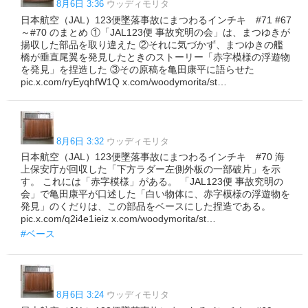
8月6日 3:36
ウッディモリタ
日本航空（JAL）123便墜落事故にまつわるインチキ #71 #67
～#70 のまとめ ①「JAL123便 事故究明の会」は、まつゆきが
揚収した部品を取り違えた ②それに気づかず、まつゆきの艦
橋が垂直尾翼を発見したときのストーリー「赤字模様の浮遊物
を発見」を捏造した ③その原稿を亀田康平に語らせた
pic.x.com/ryEyqhfW1Q x.com/woodymorita/st…
8月6日 3:32
ウッディモリタ
日本航空（JAL）123便墜落事故にまつわるインチキ #70 海
上保安庁が回収した「下方ラダー左側外板の一部破片」を示
す。 これには「赤字模様」がある。 「JAL123便 事故究明の
会」で亀田康平が口述した「白い物体に、赤字模様の浮遊物を
発見」のくだりは、この部品をベースにした捏造である。
pic.x.com/q2i4e1ieiz x.com/woodymorita/st…
#ベース
8月6日 3:24
ウッディモリタ