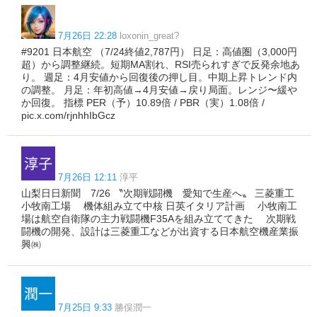
7月26日 22:28
loxonin_great?
#9201 日本航空 （7/24終値2,787円） 日足：高値圏（3,000円
超）から調整継続。短期MA割れ、RSI売られすぎで反発余地あ
り。 週足：4月安値から回復後の押し目。中期上昇トレンド内
の調整。 月足：年初高値→4月安値→戻り局面。レンジ〜緩や
か回復。 指標 PER（予）10.89倍 / PBR（実）1.08倍 /
pic.x.com/rjnhhIbGcz
7月26日 12:11
淳平
山梨日日新聞 7/26 〝次期戦闘機 愛知で生産へ〟 三菱重工
小牧南工場 機体組み立て中核 日英イタリア計画 小牧南工
場は航空自衛隊の主力戦闘機F35Aを組み立ててきた 次期戦
闘機の開発、設計は三菱重工などが出資する日本航空機産業振
興㈱
7月25日 9:33
勝俣潤一