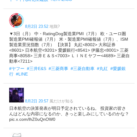
8月2日 23:52
地鶏?
▼3日（月） 中・RatingDog製造業PMI（7月） 欧・ユーロ圏
製造業PMI確報値（7月） 米・製造業PMI確報値（7月）、ISM
製造業景況指数（7月） 【決算】 丸紅<8002> 大和証券
<8601> 日本航空<9201> 愛媛銀行<8541> 伊藤忠<8001> 三菱
商事<8058> 三井Ｅ＆Ｓ<7003> ＬＩＮＥヤフー<4689> 三菱自
動車<7211>
#ヤフー
#三井E&S
#三菱商事
#三菱自動車
#丸紅
#愛媛銀
行
#LINE
8月2日 20:57
風だけが知る
日本航空の決算発表が明日予定されているね。 投資家の皆さ
んはどんな内容になるのか、きっと楽しみにしているのかな？
pic.x.com/lhZ0uQnOW0