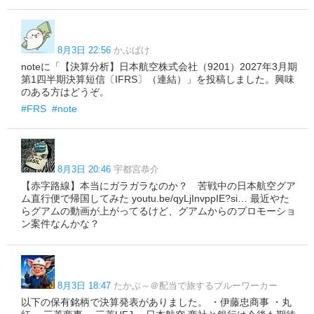
8月3日 22:56
かぶばけ
noteに「【決算分析】日本航空株式会社（9201）2027年3月期
第1四半期決算短信〔IFRS〕（連結）」を投稿しました。興味
のある方はどうぞ。
#FRS
#note
8月3日 20:46
宇都宮恭介
【赤字路線】本当にガラガラなのか？ 苦戦中の日本航空グア
ム直行便で帰国してみた youtu.be/qyLjInvppIE?si… 最近やた
らグアムの動画が上がってるけど、グアムからのプロモーショ
ン案件なんかな？
8月3日 18:47
たかぶ～＠配当で旅するブルーワーカー
以下の保有銘柄で決算発表がありました。 ・伊藤忠商事 ・丸