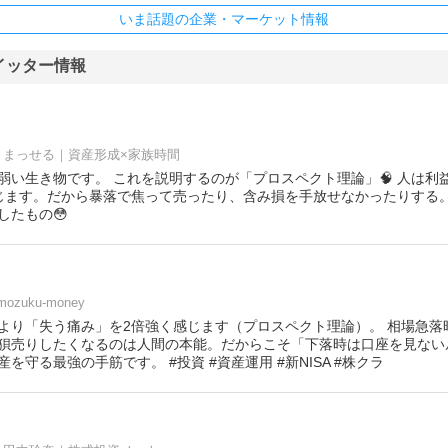
いま話題の企業・マーケット情報
イッター情報
まっせる｜資産形成×家族時間
弱い生き物です。 これを説明するのが「プロスペクト理論」🧠 人は利
じます。だから暴落で焦って売ったり、含み損を手放せなかったりする。
したもの😳
mozuku-money
より「失う痛み」を2倍強く感じます（プロスペクト理論）。 相場急落
狽売りしたくなるのは人間の本能。だからこそ「下落時は口座を見ない
を守る最強の手筋です。 #投資 #資産運用 #新NISA #株クラ