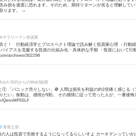
含み損を過度に恐れます。そのため、期待リターンが劣ると理解してい
取ります。 →
＠サラリーマン投資家
防ぐ！ 行動経済学とプロスペクト理論で読み解く投資家心理 ・行動
知バイアスを克服する投資の仕組み化・具体的な手順 ・投資において行
om/archives/302298
Butch 50代からのWeb3副業
こと① 「パニック売りしない」🚫 人間は損失を利益の約2倍痛く感じる
りたい」衝動は、感情が9割。 その感情に従って売った人が、一番後悔
m/QenxMP55LF
0
骨骨土管
ene普通の人は投資で失敗するようになってるらしいすよ カーネマンってい