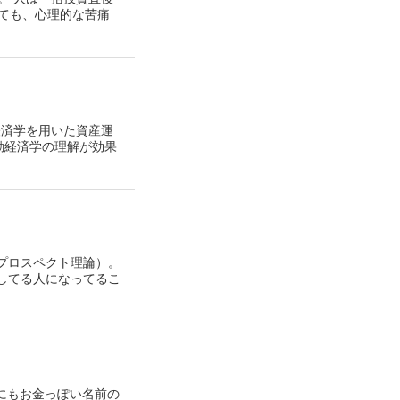
ても、心理的な苦痛
経済学を用いた資産運
動経済学の理解が効果
（プロスペクト理論）。
してる人になってるこ
かにもお金っぽい名前の