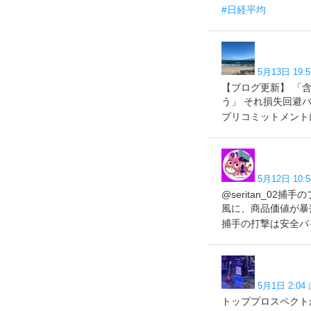
#日経平均
5月13日 19:5
【ブログ更新】 「
う」 それ損失回避バイア
プリコミットメントによる対
5月12日 10:5
@seritan_0
風に、商品価値が暴
捕手の打撃は安全パ
5月1日 2:04
トッププロスペクト