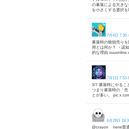
の暴落による大きな
を小さくする選択を
7月4日 7:30
暴落時の狼狽売りを
用とは何か？ ・認
的な理由 zuuonline.c
7月1日 7:53
3/7 暴落時にやる
つまり暴落時の「売
とが多い。 pic.x.co
6月28日 19:3
@crayon__n