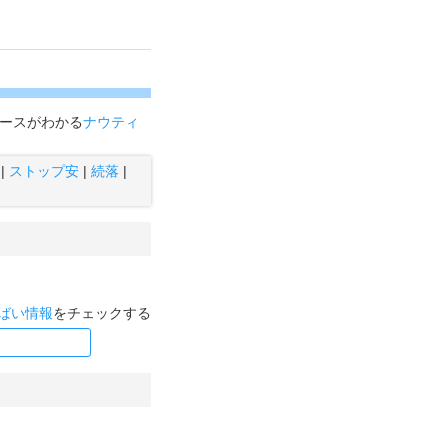
ュースがわかる
ナウティ
|
ストップ安
|
続落
|
ばい情報
をチェックする