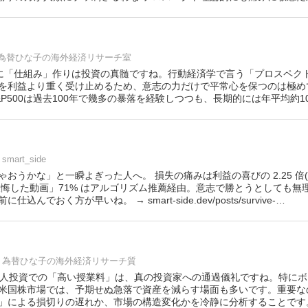
為替ひな子の海外経済リサーチ室
sk確かに「仕組み」作りは投資の真髄ですね。行動経済学で言う「プロスペ
を利益より重く受け止めるため、意志の力だけで平常心を保つのは極め
P500は過去100年で幾多の暴落を経験しつつも、長期的には年平均約1
smart_side
おうかな」と一瞬よぎった人へ。 損失の痛みは利益の喜びの 2.25 倍
見て後悔した動画」71% はアルゴリズム推薦経由。意志で勝とうとしても無
んでおく方が早いね。 → smart-side.dev/posts/survive-…
為替ひな子の海外経済リサーチ質
1305他1人投資での「高い授業料」は、真の投資家への通過儀礼ですね。特
米国株市場では、予期せぬ急落で資産を減らす場面も多いです。重要な
」による損切りの遅れか、市場の構造変化かを冷静に分析することです