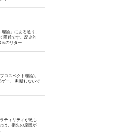
クト理論」にある通り、
て困難です。歴史的
0％のリター
(プロスペクト理論)。
理ゲー。 判断しないで
にボラティリティが激し
のは、損失の原因が
。