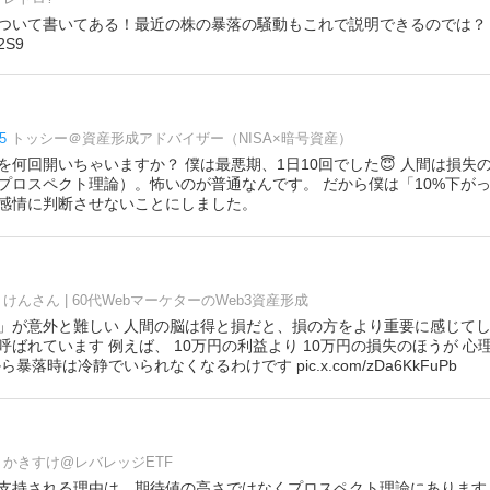
ついて書いてある！最近の株の暴落の騒動もこれで説明できるのでは？
2S9
5
トッシー＠資産形成アドバイザー（NISA×暗号資産）
を何回開いちゃいますか？ 僕は最悪期、1日10回でした😇 人間は損失
プロスペクト理論）。怖いのが普通なんです。 だから僕は「10%下が
感情に判断させないことにしました。
けんさん | 60代WebマーケターのWeb3資産形成
」が意外と難しい 人間の脳は得と損だと、損の方をより重要に感じて
ばれています 例えば、 10万円の利益より 10万円の損失のほうが 心
暴落時は冷静でいられなくなるわけです pic.x.com/zDa6KkFuPb
かきすけ@レバレッジETF
支持される理由は、期待値の高さではなくプロスペクト理論にあります