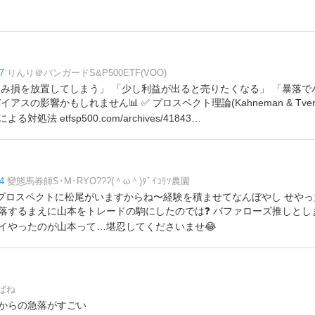
7
りんり＠バンガードS&P500ETF(VOO)
含み損を放置してしまう」 「少し利益が出ると売りたくなる」 「暴落
スの影響かもしれません📊 ✅ プロスペクト理論(Kahneman & Tvers
処法 etfsp500.com/archives/41843…
4
變態馬券師S･M･RYO???(＾ω＾)ﾀﾞｲｺﾘｿ農園
2捕手のプロスペクトに松尾がいますからね〜経験を積ませてなんぼやし せや
落するまえに山本をトレードの駒にしたのでは❓ バファローズ推しとし
イやったのが山本って…堪忍してくださいませ😂
ばね
からの急落がすごい