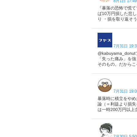
8月1日 17:49
『暴落の恐怖で慌て
ば10万円損した悲
り ・損を取り返そ
7月31日 19:3
@kabuyama_
「失った痛み」を強
そのもの。だからこ
7月31日 19:0
暴落時に積立をやめ
論（＝利益より損失
は一時200万円以上
7月30日 5:50