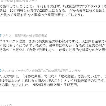
田中玲奈｜株式投資ノート
て売却してしまうこと』 それもそのはず。行動経済学の"プロスペクト
しみは、10万円得した喜びの2倍以上にもなる。 だから暴落に強く反応し
うと焦って投資する など間違った投資判断をしてしまう↓↓
7
フヤス｜高配当株×AIで資産形成
donutプロスペクト理論、まさに損失回避の核心部分ですね。人は同じ金額
く感じるようにできているので、暴落時に売りたくなるのは意志の弱さ
そ②の「自動化して自分で判断しない」が最も効果的な対策なのだと思い
0
かぶやまドーナツ?／金融系YouTuber運営&専門コンサル
た人の9割は、「冷静な判断」ではなく「脳の錯覚」で売っています。 
を2倍以上大きく感じる人間の心理のこと）という行動経済学の話です。 
含み損になりました。 NISA口座の積立額・月15万円。
レトロ?