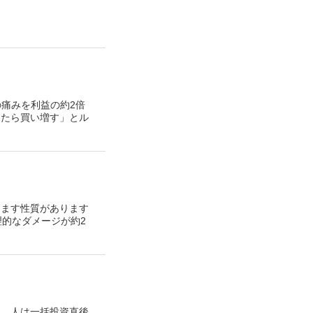
の痛みを利益の約2倍
ったら買い増す」とル
します性質があります
理的なダメージが約2
。 人は一括投資直後