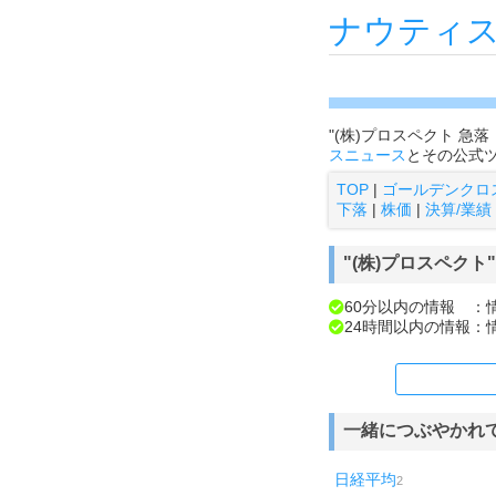
ナウティ
"(株)プロスペクト 
スニュース
とその公式
TOP
|
ゴールデンクロ
下落
|
株価
|
決算/業績
"(株)プロスペク
60分以内の情報 ：
24時間以内の情報：
一緒につぶやかれ
日経平均
2