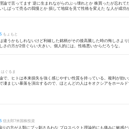
理論で言ってます 逆に生まれながらのぶっ壊れとか 株買ったが忘れて
いしばって売るの我慢とか 損して地獄を見て性格を変えた な人が成功
5
もょもと
は違うかもしれないけど利確した銘柄がその後高騰した時の悔しさより
しさの方が2倍ぐらい大きい。個人的には。性格悪いからだろうな。
はぐるま
論で、ヒトは本来損失を強く感じやすい性質を持っている。複利が効い
で凄まじい暴落を演出するので、ほとんどの人はキオクシアをホールド
5
信太郎?米国株投資
まぁ暴落煽りの方が人類にブッ刺さるわな プロスペクト理論的にも痛みに敏感