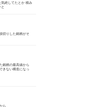
た気絶してたとか 積み
かと
損切りした銘柄がそ
た銘柄の最高値から
できない構造になっ
だから