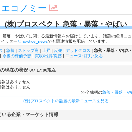
スエコノミー
(株)プロスペクト 急落・暴落・やばい
急落・暴落・やばい"に関する最新情報をお届けしています。話題の経済ニ
ツイッター
@nowtice_news
でも関連情報を配信しています。
ス
|
急騰
|
ストップ高
|
上昇
|
反発
|
デッドクロス
|
急落・暴落・やばい
|
今後の株価予想
|
買収/出資/提携
|
ニュース･評判･反応
ト"の現在の状況
8/7 17:00現在
情報はありません
情報はありません
>>全銘柄の
急落・暴落・や
(株)プロスペクトの話題の最新ニュースを見る
ている企業・マーケット情報