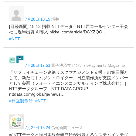
7月28日 18:15
増井
[日経新聞] 18:13 掲載 NTTデータ、NTT西コールセンター子会
社に過半出資 AI導入 nikkei.com/article/DGXZQO…
#NTT
7月28日 17:53
電子決済マガジン / ePayments Magazine
「サプライチェーン途絶リスクマネジメント支援」の第三弾と
して、新たにトムソン・ロイター、日立製作所が支援メンバー
として参画（フォーティエンスコンサルティング株式会社） |
NTTデータグループ - NTT DATA GROUP
nttdata.com/global/ja/news…
#日立製作所
#NTT
7月27日 15:24
労働新聞ニュース
㈱NTTデータと㈱日本総合研究所が出資するシステムインテグ