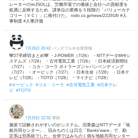
レーターの㈱JSOLは、労働市場での価値と会社への貢献度を
処遇に反映するため、課単位の業務を５段階の「バリューカテ
ゴリー（ＶＣ）」に格付けた。 rodo.co.jp/news/222918/ #人
事制度 #人事評価
7月26日 20:42
パンダフル＠企業情報
🐼27卒締切まとめ🐼 ・J-POWER（7/26） ・NTTデータMHIシ
ステムズ（7/26） ・古河電気工業（7/26） ・日本経済新聞社
（7/27） ・コカ・コーラ ボトラーズジャパンベンディング
（7/27） ・オービック（7/27） ・日本生命（7/28） ・日本テ
レビ（7/28） ・TOTO（7/28） ・マイナビ（7/28）
#オービック
#コカ・コーラ
#古河電気工業
#日本テレ
ビ
#TOTO
7月25日 22:02
軍師
施策で誤解されやすいのがシステム。旧青森はNTTデータ「地
銀共同センター」、旧みちのくは日立「Banks'ware」で、勘
定系は別系統でした。合併ではみちのく側を地銀共同センター