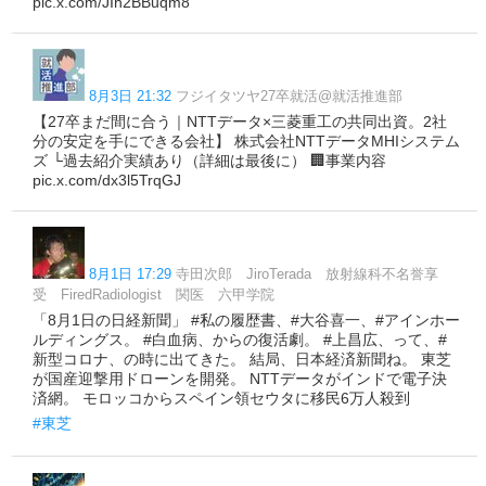
pic.x.com/JIh2BBuqm8
8月3日 21:32
フジイタツヤ27卒就活@就活推進部
【27卒まだ間に合う｜NTTデータ×三菱重工の共同出資。2社
分の安定を手にできる会社】 株式会社NTTデータMHIシステム
ズ └過去紹介実績あり（詳細は最後に） 🏢事業内容
pic.x.com/dx3l5TrqGJ
8月1日 17:29
寺田次郎 JiroTerada 放射線科不名誉享
受 FiredRadiologist 関医 六甲学院
「8月1日の日経新聞」 #私の履歴書、#大谷喜一、#アインホー
ルディングス。 #白血病、からの復活劇。 #上昌広、って、#
新型コロナ、の時に出てきた。 結局、日本経済新聞ね。 東芝
が国産迎撃用ドローンを開発。 NTTデータがインドで電子決
済網。 モロッコからスペイン領セウタに移民6万人殺到
#東芝