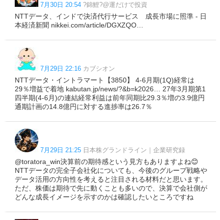
7月30日 20:54
?錦鯉?@運だけで投資
NTTデータ、インドで決済代行サービス 成長市場に照準 - 日
本経済新聞 nikkei.com/article/DGXZQO…
7月29日 22:16
カブシオン
NTTデータ・イントラマート【3850】 4-6月期(1Q)経常は
29％増益で着地 kabutan.jp/news/?&b=k2026… 27年3月期第1
四半期(4-6月)の連結経常利益は前年同期比29.3％増の3.9億円
通期計画の14.8億円に対する進捗率は26.7％
7月29日 21:25
日本株グランドライン｜企業研究録
@toratora_win決算前の期待感という見方もありますよね😊
NTTデータの完全子会社化についても、今後のグループ戦略や
データ活用の方向性を考えると注目される材料だと思います。
ただ、株価は期待で先に動くことも多いので、決算で会社側が
どんな成長イメージを示すのかは確認したいところですね