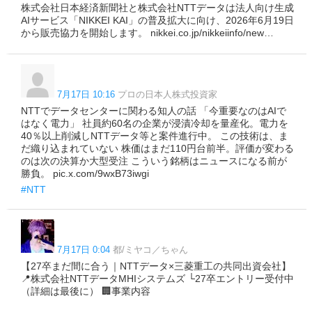
株式会社日本経済新聞社と株式会社NTTデータは法人向け生成
AIサービス「NIKKEI KAI」の普及拡大に向け、2026年6月19日
から販売協力を開始します。 nikkei.co.jp/nikkeiinfo/new…
7月17日 10:16
プロの日本人株式投資家
NTTでデータセンターに関わる知人の話 「今重要なのはAIで
はなく電力」 社員約60名の企業が浸漬冷却を量産化。電力を
40％以上削減しNTTデータ等と案件進行中。 この技術は、ま
だ織り込まれていない 株価はまだ110円台前半。評価が変わる
のは次の決算か大型受注 こういう銘柄はニュースになる前が
勝負。 pic.x.com/9wxB73iwgi
#NTT
7月17日 0:04
都/ミヤコ／ちゃん
【27卒まだ間に合う｜NTTデータ×三菱重工の共同出資会社】
📍株式会社NTTデータMHIシステムズ └27卒エントリー受付中
（詳細は最後に） 🏢事業内容