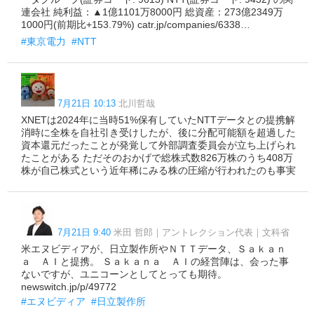
連会社 純利益：▲1億1101万8000円 総資産：273億2349万
1000円(前期比+153.79%) catr.jp/companies/6338…
#東京電力
#NTT
7月21日 10:13
北川哲哉
XNETは2024年に当時51%保有していたNTTデータとの提携解
消時に全株を自社引き受けしたが、後に分配可能額を超過した
資本還元だったことが発覚して外部調査委員会が立ち上げられ
たことがある ただそのおかげで総株式数826万株のうち408万
株が自己株式という近年稀にみる株の圧縮が行われたのも事実
7月21日 9:40
米田 哲郎｜アントレクション代表｜文科省
米エヌビディアが、日立製作所やＮＴＴデータ、Ｓａｋａｎ
ａ ＡＩと提携。 Ｓａｋａｎａ ＡＩの経営陣は、会った事
ないですが、ユニコーンとしてとっても期待。
newswitch.jp/p/49772
#エヌビディア
#日立製作所