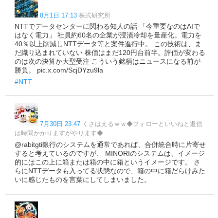
8月1日 17:13
株式研究所
NTTでデータセンターに関わる知人の話 「今重要なのはAIで
はなく電力」 社員約60名の企業が浸漬冷却を量産化。電力を
40％以上削減しNTTデータ等と案件進行中。 この技術は、ま
だ織り込まれていない 株価はまだ120円台前半。評価が変わる
のは次の決算か大型受注 こういう銘柄はニュースになる前が
勝負。 pic.x.com/ScjDYzu9la
#NTT
7月30日 23:47
くさはえるｗｗ◆フォローといいねと返信
は時間かかりますがやります◆
@rabitgti銀行のシステムを通常であれば、合併統合時に片寄せ
すると考えているのですが、 MINORIのシステムは、イメージ
的にはこの上に箱または箱の中に箱というイメージです。 さ
らにNTTデータも入ってる状態なので、箱の中に箱だらけみた
いに感じたものを言葉にしてしまいました。