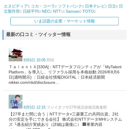
エヌビディア
コカ・コーラ
ソフトバンク
日本テレビ
日立
日
5
2
2
2
6
立製作所
日経平均
NEC
NTT
Sansan
TOTO
2
3
2
13
2
2
いま話題の企業・マーケット情報
最新の口コミ・ツイッター情報
8月6日 10:05
RS6
ＴａｌｅｎｔＸ[330A]：NTTデータフロンティアが「MyTalent
Platform」を導入し、リファラル採用を本格始動 2026年8月6
日(適時開示) ：日経会社情報DIGITAL：日本経済新聞
nikkei.com/nkd/disclosure…
8月5日 12:15
フジイタツヤ27卒就活@就活推進部
【27卒まだ間に合う｜NTTデータ×三菱重工の共同出資。2社
分の安定を手にできる会社】 株式会社NTTデータMHIシステム
ズ └過去紹介実績あり（詳細は最後に） 🏢事業内容