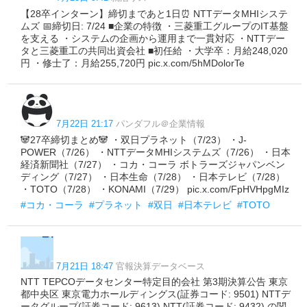
【28卒インターン】締切まであと1日⏰ NTTデータMHIシステ
ムズ 📅締切日: 7/24 ■企業の特徴 ・三菱重工グループのIT基盤
を支える ・システムの企画から運用まで一貫対応 ・NTTデー
タと三菱重工の共同出資会社 ■初任給 ・大学卒：月給248,020
円 ・修士了：月給255,720円 pic.x.com/5hMDolorTe
7月22日 21:17
パンダフル＠企業情報
🐼27卒締切まとめ🐼 ・双日プラネット（7/23） ・J-
POWER（7/26） ・NTTデータMHIシステムズ（7/26） ・日本
経済新聞社（7/27） ・コカ・コーラ ボトラーズジャパンベン
ディング（7/27） ・日本生命（7/28） ・日本テレビ（7/28）
・TOTO（7/28） ・KONAMI（7/29） pic.x.com/FpHVHpgMIz
#コカ・コーラ
#プラネット
#双日
#日本テレビ
#TOTO
7月21日 18:47
官報決算データベース
NTT TEPCOデータセンター特定目的会社 第3期決算公告 東京
都中央区 東京電力ホールディングス(証券コード: 9501) NTTデ
ータグループ(証券コード: 9613) NTT(証券コード: 9432) の関