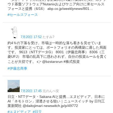
ウド基盤ソフトウェアNutanixおよびケニア向けに米セールス
フォースと提携（6/16） abp.co.jp/weeklynews/801…
#セールスフォース
7月20日 17:52
たすみ?
約4％の下落を受け、市場は一時的な落ち着きを見せていま
す。投資家にとっては、ポートフォリオの再構築に適した局面
です。 9613（NTTデータG） 8001（伊藤忠商事） 8306（三
菱UFJ） 市場の乱高下に惑わされず、自分の投資ルールを貫く
ことが大切です。 👉 @bzstarsrun #株式投資
#伊藤忠商事
7月20日 17:45
元のんべ安
日立・NTTデータ・Sakana AIと提携…エヌビディア、日本に
AI「ネモトロン」浸透させる狙い｜ニュースイッチ by 日刊工
業新聞社 @daitojimari newswitch.jp/p/49772
#エヌビディア
#日立