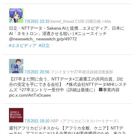
7月20日 23:33
kernel_thread C108 日曜日南 r-44a
日立・NTTデータ・Sakana AIと提携…エヌビディア、日本に
AI「ネモトロン」浸透させる狙い | #ニュースイッチ
@newswitch_ newswitch.jp/p/49772
#エヌビディア
#日立
7月20日 20:56
フジイタツヤ27卒就活@就活推進部
【27卒まだ間に合う、NTTデータ×三菱重工の共同出資。2社
分の安定を手にできる会社】 📍株式会社NTTデータMHIシステ
ムズ └27卒エントリー受付中（詳細は最後に） 🏢事業内容
pic.x.com/ArtTxOcaee
7月20日 19:10
ABP（アフリカビジネスパートナーズ）
週刊アフリカビジネスから 【アフリカ全般、ケニア】NTTデ
ータが、アフリカにおける企業向けAI案件獲得のため、米クラ