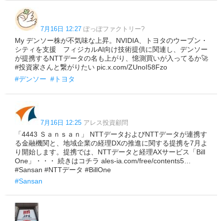
7月16日 12:27
ぽっぽファクトリー?
My デンソー株が不気味な上昇。NVIDIA、トヨタのウーブン・
シティを支援 フィジカルAI向け技術提供に関連し、デンソー
が提携するNTTデータの名も上がり、憶測買いが入ってるか🚀
#投資家さんと繋がりたい pic.x.com/ZUnoI58Fzo
#デンソー
#トヨタ
7月16日 12:25
アレス投資顧問
「4443 Ｓａｎｓａｎ」 NTTデータおよびNTTデータが連携す
る金融機関と、地域企業の経理DXの推進に関する提携を7月よ
り開始します。提携では、NTTデータと経理AXサービス「Bill
One」・・・ 続きはコチラ ales-ia.com/free/contents5…
#Sansan #NTTデータ #BillOne
#Sansan