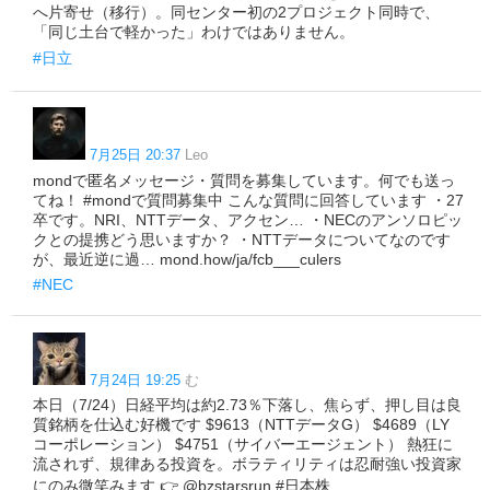
へ片寄せ（移行）。同センター初の2プロジェクト同時で、
「同じ土台で軽かった」わけではありません。
#日立
7月25日 20:37
Leo
mondで匿名メッセージ・質問を募集しています。何でも送っ
てね！ #mondで質問募集中 こんな質問に回答しています ・27
卒です。NRI、NTTデータ、アクセン… ・NECのアンソロピッ
クとの提携どう思いますか？ ・NTTデータについてなのです
が、最近逆に過… mond.how/ja/fcb___culers
#NEC
7月24日 19:25
む
本日（7/24）日経平均は約2.73％下落し、焦らず、押し目は良
質銘柄を仕込む好機です $9613（NTTデータG） $4689（LY
コーポレーション） $4751（サイバーエージェント） 熱狂に
流されず、規律ある投資を。ボラティリティは忍耐強い投資家
にのみ微笑みます 👉 @bzstarsrun #日本株