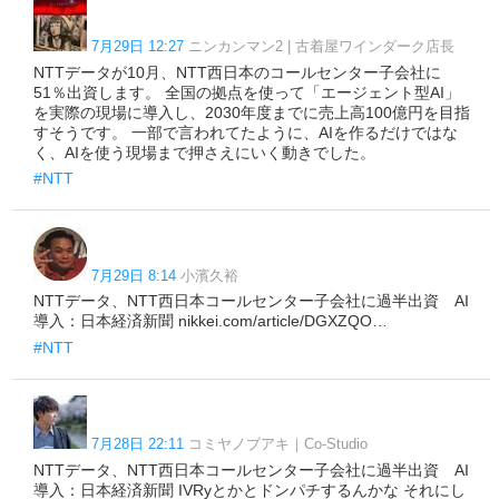
7月29日 12:27
ニンカンマン2 | 古着屋ワインダーク店長
NTTデータが10月、NTT西日本のコールセンター子会社に
51％出資します。 全国の拠点を使って「エージェント型AI」
を実際の現場に導入し、2030年度までに売上高100億円を目指
すそうです。 一部で言われてたように、AIを作るだけではな
く、AIを使う現場まで押さえにいく動きでした。
#NTT
7月29日 8:14
小濱久裕
NTTデータ、NTT西日本コールセンター子会社に過半出資 AI
導入：日本経済新聞 nikkei.com/article/DGXZQO…
#NTT
7月28日 22:11
コミヤノブアキ｜Co-Studio
NTTデータ、NTT西日本コールセンター子会社に過半出資 AI
導入：日本経済新聞 IVRyとかとドンパチするんかな それにし