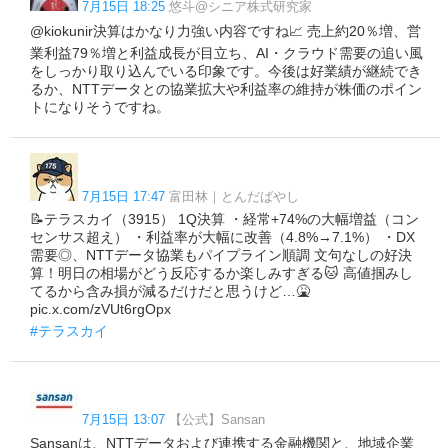
7月15日 18:25
悠斗@シニア株式研究家
@kiokunir決算はかなり力強い内容ですね📈 売上約20％増、営
業利益79％増と利益成長が目立ち、AI・クラウド需要の追い風
をしっかり取り込んでいる印象です。今後は好業績が継続でき
るか、NTTデータとの協業拡大や利益率の維持が株価のポイン
トになりそうですね。
7月15日 17:47
富田林｜とんだばやし
📝テラスカイ（3915） 1Q決算 ・経常+74%の大幅増益（コン
センサス超え） ・利益率が大幅に改善（4.8%→7.1%） ・DX
需要◎、NTTデータ協業もパイプライン順調 文句なしの好決
算！明日の相場がどう反応するか楽しみすぎる🐱 高値掴みし
てるから含み損が減るだけだと思うけど…🤮
pic.x.com/zVUt6rgOpx
#テラスカイ
7月15日 13:07
【公式】Sansan
Sansanは、NTTデータおよび連携する金融機関と、地域企業