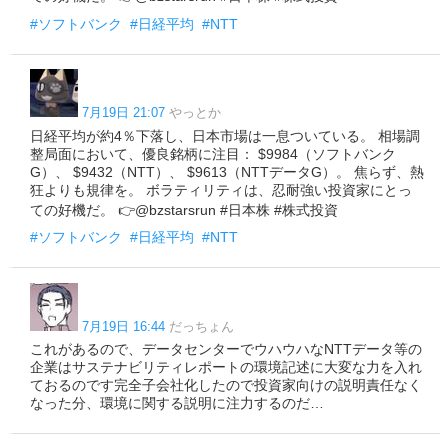
#ソフトバンク
#日経平均
#NTT
7月19日 21:07
やっとか
日経平均が約4％下落し、日本市場は一息ついている。 相場調
整局面において、優良銘柄に注目： $9984（ソフトバンク
G）、 $9432（NTT）、 $9613（NTTデータG）。 焦らず、熱
狂よりも規律を。 ボラティリティは、忍耐強い投資家にとっ
ての好機だ。 👉@bzstarsrun #日本株 #株式投資
#ソフトバンク
#日経平均
#NTT
7月19日 16:44
だっちょん
これがあるので、データセンターでウハウハなNTTデータ等の
企業はサステナビリティレポートの環境記述に大変な力を入れ
ておるのです完全子会社化したので投資家向けの説明責任なく
なった分、環境に関する説明に注力するのだ…