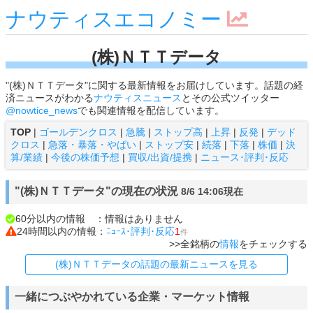
ナウティスエコノミー
(株)ＮＴＴデータ
"(株)ＮＴＴデータ"に関する最新情報をお届けしています。話題の経
済ニュースがわかる
ナウティスニュース
とその公式ツイッター
@nowtice_news
でも関連情報を配信しています。
TOP
|
ゴールデンクロス
|
急騰
|
ストップ高
|
上昇
|
反発
|
デッド
クロス
|
急落・暴落・やばい
|
ストップ安
|
続落
|
下落
|
株価
|
決
算/業績
|
今後の株価予想
|
買収/出資/提携
|
ニュース･評判･反応
"(株)ＮＴＴデータ"の現在の状況
8/6 14:06現在
60分以内の情報 ：情報はありません
24時間以内の情報：
ﾆｭｰｽ･評判･反応
1
件
>>全銘柄の
情報
をチェックする
(株)ＮＴＴデータの話題の最新ニュースを見る
一緒につぶやかれている企業・マーケット情報