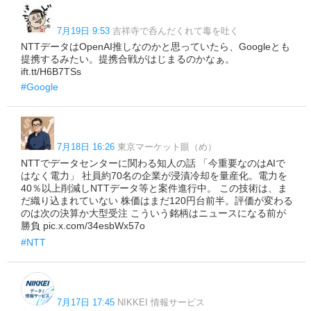
7月19日 9:53
吉祥寺で呑んだくれて毒を吐く
NTTデータはOpenAI推しなのかと思っていたら、Googleとも
提携するみたい。提携合戦がはじまるのかなぁ。
ift.tt/H6B7TSs
#Google
7月18日 16:26
東京マーケット眼（め）
NTTでデータセンターに関わる知人の話 「今重要なのはAIで
はなく電力」 社員約70名の企業が浸漬冷却を量産化。電力を
40％以上削減しNTTデータ等と案件進行中。 この技術は、ま
だ織り込まれていない 株価はまだ120円台前半。評価が変わる
のは次の決算か大型受注 こういう銘柄はニュースになる前が
勝負 pic.x.com/34esbWx57o
#NTT
7月17日 17:45
NIKKEI 情報サービス