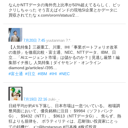
なんかNTTデータの海外売上比率が50%超えてるらしく、ビッ
クリしちゃった そう言えばインドの現地SI企業とかデータに
買収されてたな x.com/ororn/status/2…
7月20日 7:45
yuutanman ?:*.
【人気特集】三菱重工、川重、IHI「事業ポートフォリオ改革
の進捗」を徹底比較・富士通、NEC、NTTデータ、IBM、日
立…「AIエージェント市場」は儲かるのか？ | 見逃し厳禁！編
集部イチ推し 人気特集 | ダイヤモンド・オンライン
diamond.jp/articles/-/395…
#富士通
#日立
#IBM
#IHI
#NEC
7月19日 22:16
zuki-_-
日経平均が約4％下落し、日本市場は一息ついている。 相場調
整局面において、優良銘柄に注目： $9984（ソフトバンク
G）、 $9432（NTT）、 $9613（NTTデータG）。 焦らず、熱
狂よりも規律を。 ボラティリティは、忍耐強い投資家にとっ
ての好機だ。 👉@bzstarsrun #日本株 #株式投資