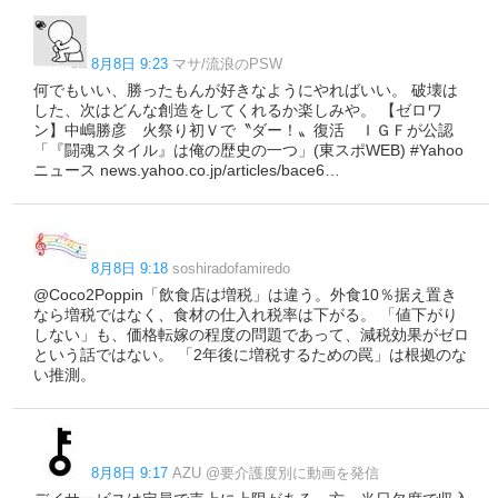
8月8日 9:23
マサ/流浪のPSW
何でもいい、勝ったもんが好きなようにやればいい。 破壊は
した、次はどんな創造をしてくれるか楽しみや。 【ゼロワ
ン】中嶋勝彦 火祭り初Ｖで〝ダー！〟復活 ＩＧＦが公認
「『闘魂スタイル』は俺の歴史の一つ」(東スポWEB) #Yahoo
ニュース news.yahoo.co.jp/articles/bace6…
8月8日 9:18
soshiradofamiredo
@Coco2Poppin「飲食店は増税」は違う。外食10％据え置き
なら増税ではなく、食材の仕入れ税率は下がる。 「値下がり
しない」も、価格転嫁の程度の問題であって、減税効果がゼロ
という話ではない。 「2年後に増税するための罠」は根拠のな
い推測。
8月8日 9:17
AZU @要介護度別に動画を発信