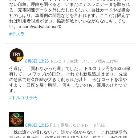
ない印象。理由を調べると、いまだにテスラにデータを取られ
る。充電関連データを外にだしたくない。自社カードや提携会
社のしばり。車両側の問題などを言われます。ここだけ限定す
れば利用者視点がゼロ。協調領域といいながらなにもしてな
い。 x.com/wady/status/20…
#テスラ
8月8日 13:25
トルコリラ生活｜スワップ積み上げ中
今週は、「買わなかった週」でした。 トルコリラ円を163lot保
有して、 スワップは8日分。 それでも新規追加はゼロ。 先週
の急落で耐久距離が大きく削られた以上、 今はロットを増や
すより、口座を戻す時間。 何もしないのも、運用のひとつで
す。
#トルコリラ円
8月8日 13:15
P山｜退場しないトレード記録
「株は誰かが損しないと、誰かが儲からない」 これは短期売
買だけを見た話。 企業が利益を積み上げ、成長し、その価値