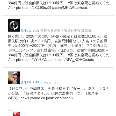
384億円で社会的損失は1/100以下。 #国は安楽死を認めてくだ
さい pic.x.com/JiCL90uzXl x.com/MHLWitter/stat…
8月8日 9:06
尊厳ある退場 ? 安楽死制度賛成派
良く聞け。2025年の自殺（外部不経済）は総数19,188人。総
損失額は約3.1兆〜3.7兆円。安楽死制度なら1人当りの公的損
失は約100万〜200万円（処置、施設、手続き）で二次的コス
ト抑止はインフラ混乱捜索等がほぼゼロ。総額年間約192億〜
384億円で社会的損失は1/100以下。 #国は安楽死を認めてくだ
さい pic.x.com/NYc6zVaLbb x.com/NPA_KOHO/statu…
8月8日 8:57
おーらいまん
【ゼロワン】中嶋勝彦 火祭り初Ｖで〝ダー！〟復活 ＩＧＦ
が公認「『闘魂スタイル』は俺の歴史の一つ」（東スポ
WEB） news.yahoo.co.jp/articles/bace6…