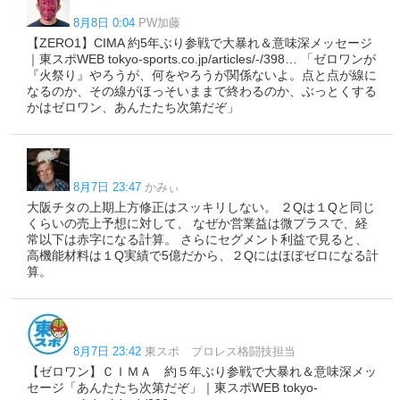
8月8日 0:04
PW加藤
【ZERO1】CIMA 約5年ぶり参戦で大暴れ＆意味深メッセージ
｜東スポWEB tokyo-sports.co.jp/articles/-/398… 「ゼロワンが
『火祭り』やろうが、何をやろうが関係ないよ。点と点が線に
なるのか、その線がほっそいままで終わるのか、ぶっとくする
かはゼロワン、あんたたち次第だぞ」
8月7日 23:47
かみぃ
大阪チタの上期上方修正はスッキリしない。 ２Qは１Qと同じ
くらいの売上予想に対して、 なぜか営業益は微プラスで、経
常以下は赤字になる計算。 さらにセグメント利益で見ると、
高機能材料は１Q実績で5億だから、２Qにはほぼゼロになる計
算。
8月7日 23:42
東スポ プロレス格闘技担当
【ゼロワン】ＣＩＭＡ 約５年ぶり参戦で大暴れ＆意味深メッ
セージ「あんたたち次第だぞ」｜東スポWEB tokyo-