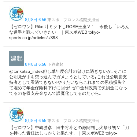
8月8日 6:56
東スポ プロレス格闘技担当
【ゼロワン】Riko 叶ミク下しROSE王座Ｖ１ 今後も「いろん
な選手と戦っていきたい」｜東スポWEB tokyo-
sports.co.jp/articles/-/398…
8月8日 6:56
下谷建起
@tonkatsu_index但し単年度会計の儲けに過ぎないが､そこに
公明党が手を突っ込んでガメようとしている｡これは公明党支
持者として看過できない!やりたいならこれまでの累積損失全
て埋めて年金保険料下げに回せ! ゼロ金利政策で欠損金になっ
てるのを収支差金なんて誤魔化してるのだから｡
8月8日 6:55
東スポ プロレス格闘技担当
【ゼロワン】中嶋勝彦 田中将斗との激闘制し火祭り初Ｖ「刀
を持った責任はしっかりと果たす」｜東スポWEB tokyo-