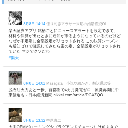
8月8日 14:14
億り旬@アラサー末期の婚活投資OL
楽天証券アプリ 銘柄ごとにニュースアラートを設定できて、
材料や決算が出たときに通知が来るようになっているのだけど
なぜか不定期に全部設定がリセットされる この決算シーズン
も通知ゼロで確認してみたら案の定、全部設定がリセットされ
ていた マジでクソだわ
#楽天
8月8日 14:02
Masagata 小説や絵かき、翻訳通訳等
脱石油火力あと一歩、首都圏で4カ月発電ゼロ 原発再開に中
東緊迫も - 日本経済新聞 nikkei.com/article/DGXZQO…
8月8日 13:32
中尾真二
大手OEMがローミングやプラグアンドチャージには前向きで