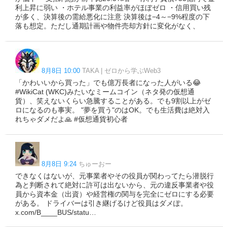
利上昇に弱い ・ホテル事業の利益率がほぼゼロ ・信用買い残
が多く、決算後の需給悪化に注意 決算後は−4～−9%程度の下
落も想定。ただし通期計画や物件売却方針に変化がなく、
8月8日 10:00
TAKA | ゼロから学ぶWeb3
「かわいいから買った」でも億万長者になった人がいる😂
#WikiCat (WKC)みたいなミームコイン（ネタ発の仮想通
貨）、笑えないくらい急騰することがある。でも9割以上がゼ
ロになるのも事実。 "夢を買う"のはOK。でも生活費は絶対入
れちゃダメだよ🙏 #仮想通貨初心者
8月8日 9:24
ちゅーおー
できなくはないが、元事業者やその役員が関わってたら潜脱行
為と判断されて絶対に許可は出ないから、元の違反事業者や役
員から資本金（出資）や経営権の関与を完全にゼロにする必要
がある。 ドライバーは引き継げるけど役員はダメぽ。
x.com/B____BUS/statu…