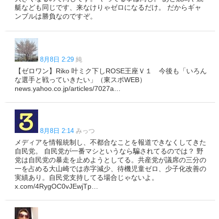
艇なども同じです、来なけりゃゼロになるだけ。 だからギャ
ンブルは勝負なのですぞ。
8月8日 2:29
純
【ゼロワン】Riko 叶ミク下しROSE王座Ｖ１ 今後も「いろん
な選手と戦っていきたい」（東スポWEB）
news.yahoo.co.jp/articles/7027a…
8月8日 2:14
みっつ
メディアを情報統制し、不都合なことを報道できなくしてきた
自民党。 自民党が一番マシというなら騙されてるのでは？ 野
党は自民党の暴走を止めようとしてる。共産党が議席の三分の
一を占める大山崎では赤字減少、待機児童ゼロ、少子化改善の
実績あり。自民党支持してる場合じゃないよ。
x.com/4RygOC0vJEwjTp…