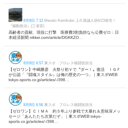
8月8日 7:12
Masato Kamikubo 上久保誠人@6/23発売！
『煽動政治』(三省堂)
高齢者の貢献、現役に打撃 医療費3割負担なら公費ゼロ：日
本経済新聞 nikkei.com/article/DGKKZO…
8月8日 6:57
東スポ プロレス格闘技担当
【ゼロワン】中嶋勝彦 火祭り初Ｖで〝ダー！〟復活 ＩＧＦ
が公認「『闘魂スタイル』は俺の歴史の一つ」｜東スポWEB
tokyo-sports.co.jp/articles/-/398…
8月8日 6:56
東スポ プロレス格闘技担当
【ゼロワン】ＣＩＭＡ 約５年ぶり参戦で大暴れ＆意味深メッ
セージ「あんたたち次第だぞ」｜東スポWEB tokyo-
sports.co.jp/articles/-/398…