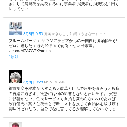
きにして消費税を納税するのは事業者 消費者は消費税を1円も
払ってない
8月8日 0:50
麗美＠きらしま沖縄（うきなー）＾＾
ブルームバーグ： サウジアラビアからの米国向け原油輸出が
ゼロに達した；過去40年間で前例のない出来事。
x.com/M7A7G7X/status…
#原油
8月8日 0:28
MSM_ASMR
都市制度を根本から変える大改革と叫んで反発を食らうと役所
の再編に過ぎず、実態には何の影響もないと言い出す。 ​実態
に影響がない、住民サービスも自治も変わらないのであれば、
数百億円の莫大な税金と行政コストを投じて自治体を取り壊す
意味はゼロだろ。自分でなに言ってるか理解してないでしょ