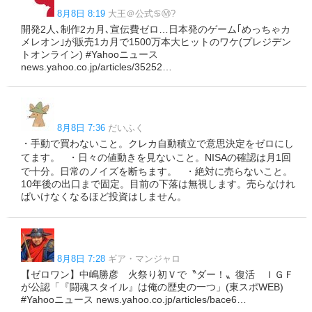
8月8日 8:19
大王＠公式♋Ⓜ️?
開発2人､制作2カ月､宣伝費ゼロ…日本発のゲーム｢めっちゃカ
メレオン｣が販売1カ月で1500万本大ヒットのワケ(プレジデン
トオンライン) #Yahooニュース
news.yahoo.co.jp/articles/35252…
8月8日 7:36
だいふく
・手動で買わないこと。クレカ自動積立で意思決定をゼロにし
てます。 ・日々の値動きを見ないこと。NISAの確認は月1回
で十分。日常のノイズを断ちます。 ・絶対に売らないこと。
10年後の出口まで固定。目前の下落は無視します。売らなけれ
ばいけなくなるほど投資はしません。
8月8日 7:28
ギア・マンジャロ
【ゼロワン】中嶋勝彦 火祭り初Ｖで〝ダー！〟復活 ＩＧＦ
が公認「『闘魂スタイル』は俺の歴史の一つ」(東スポWEB)
#Yahooニュース news.yahoo.co.jp/articles/bace6…