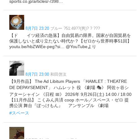
sports.co.jp/articles/-/398…
8月7日 23:20
ブルー ?51:49??(男)? ? ???
【ド゙゙イツ経済の急落】自由貿易の限界。国家が自国貿易を
保護しないと成り立たない時代か？【ゼロから世界時事51回】
youtu.be/hbZWiEe-peg?si… @YouTubeより
8月7日 23:00
和田啓汰
【9月作品】 The Ad Libitum Players 「HAMLET : THEATRE
DE DEPAYSEMENT」 ハムレット 役 《劇場 🎭》 阿佐ヶ谷シ
アターシャイン 《日程 📅》 2026年 9月26日(土) 14:00 / 18:00
【11月作品】 こくみん共済 coop ホール／スペース・ゼロ 提
携公演 舞台『ぼっけもん』 アンサンブル 《劇場
#スペース