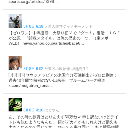
sports.co.jp/articles/-/398…
8月8日 6:39
人造人間マジックモーメント
【ゼロワン】中嶋勝彦 火祭り初Ｖで〝ダー！〟復活 ＩＧＦ
が公認「『闘魂スタイル』は俺の歴史の一つ」（東スポ
WEB） news.yahoo.co.jp/articles/bace6…
8月8日 6:02
台東区の政治家 堀越秀生?
🇺🇸🇸🇦 サウジアラビアの米国向け石油輸出がゼロに到達；
過去40年間で前例のない出来事、ブルームバーグ報道
x.com/megatron_ron/s…
8月8日 4:16
はまやん
あ、その時の原資はとりあえず50万ねｗ 申し訳ないけどデイ
トレも似たようなもんだ。 額がデカイかもしれんけど損失も
大きくなるので同じです。 やってる事は同じ。 あと競馬や競