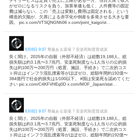
デイサービスは定員で売上に上限がある一方、当日欠席で収入
がゼロになるリスクを負う。加算単価も低く、人件費等の固定
費は減らない。この「売上は変動し費用は固定される」という
構造的欠陥が、欠席による赤字化や倒産を多発させる大きな要
因。 pic.x.com/VTSQNGNh06 x.com/joint_kaigo/st…
8月8日 9:07
尊厳ある退場 ? 安楽死制度賛成派
良く聞け。2025年の自殺（外部不経済）は総数19,188人。総
損失額は約3.1兆〜3.7兆円。安楽死制度なら1人当りの公的損
失は約100万〜200万円（処置、施設、手続き）で二次的コス
ト抑止はインフラ混乱捜索等がほぼゼロ。総額年間約192億〜
384億円で社会的損失は1/100以下。 #国は安楽死を認めてくだ
さい pic.x.com/C4KFVHEq0D x.com/MOF_Japan/stat…
8月8日 9:07
尊厳ある退場 ? 安楽死制度賛成派
良く聞け。2025年の自殺（外部不経済）は総数19,188人。総
損失額は約3.1兆〜3.7兆円。安楽死制度なら1人当りの公的損
失は約100万〜200万円（処置、施設、手続き）で二次的コス
ト抑止はインフラ混乱捜索等がほぼゼロ。総額年間約192億〜