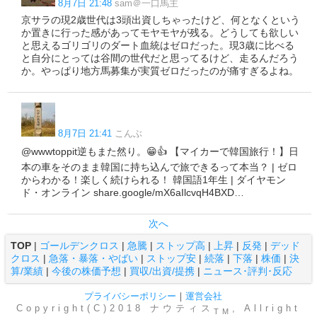
8月7日 21:48
sam＠一口馬主
京サラの現2歳世代は3頭出資しちゃったけど、何となくという
か置きに行った感があってモヤモヤが残る。どうしても欲しい
と思えるゴリゴリのダート血統はゼロだった。現3歳に比べる
と自分にとっては谷間の世代だと思ってるけど、走るんだろう
か。やっぱり地方馬募集が実質ゼロだったのが痛すぎるよね。
8月7日 21:41
こんぶ
@wwwtoppit逆もまた然り。😁👍 【マイカーで韓国旅行！】日
本の車をそのまま韓国に持ち込んで旅できるって本当？ | ゼロ
からわかる！楽しく続けられる！ 韓国語1年生 | ダイヤモン
ド・オンライン share.google/mX6aIlcvqH4BXD…
次へ
TOP
|
ゴールデンクロス
|
急騰
|
ストップ高
|
上昇
|
反発
|
デッド
クロス
|
急落・暴落・やばい
|
ストップ安
|
続落
|
下落
|
株価
|
決
算/業績
|
今後の株価予想
|
買収/出資/提携
|
ニュース･評判･反応
プライバシーポリシー
｜
運営会社
Copyright(C)2018 ナウティス
, Allright
TM