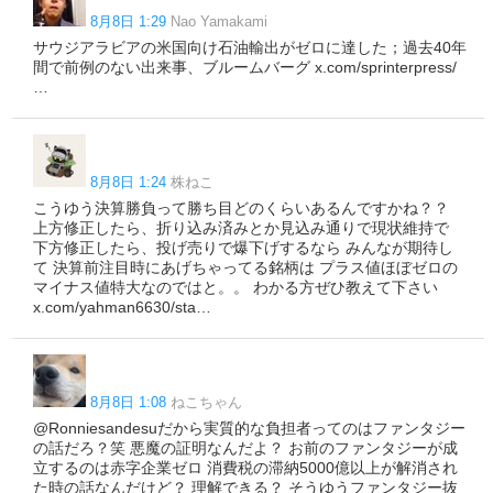
8月8日 1:29
Nao Yamakami
サウジアラビアの米国向け石油輸出がゼロに達した；過去40年
間で前例のない出来事、ブルームバーグ x.com/sprinterpress/
…
8月8日 1:24
株ねこ
こうゆう決算勝負って勝ち目どのくらいあるんですかね？？
上方修正したら、折り込み済みとか見込み通りで現状維持で
下方修正したら、投げ売りで爆下げするなら みんなが期待し
て 決算前注目時にあげちゃってる銘柄は プラス値ほぼゼロの
マイナス値特大なのではと。。 わかる方ぜひ教えて下さい
x.com/yahman6630/sta…
8月8日 1:08
ねこちゃん
@Ronniesandesuだから実質的な負担者ってのはファンタジー
の話だろ？笑 悪魔の証明なんだよ？ お前のファンタジーが成
立するのは赤字企業ゼロ 消費税の滞納5000億以上が解消され
た時の話なんだけど？ 理解できる？ そうゆうファンタジー抜