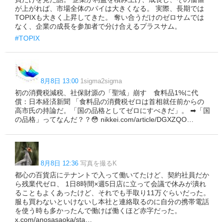
が上がれば、市場全体のパイは大きくなる。 実際、長期では
TOPIXも大きく上昇してきた。 奪い合うだけのゼロサムでは
なく、企業の成長を参加者で分け合えるプラスサム。
#TOPIX
8月8日 13:00
1sigma2sigma
初の消費税減税、社保財源の「聖域」崩す 食料品1%に代
償：日本経済新聞 「食料品の消費税ゼロは首相就任前からの
高市氏の持論だ。「国の品格としてゼロにすべきだ」。 ➡「国
の品格」ってなんだ？？😳 nikkei.com/article/DGXZQO…
8月8日 12:36
写真を撮るK
都心の百貨店にテナントで入って働いてたけど、契約社員だか
ら残業代ゼロ、 1日8時間×週5日店に立って会議で休みが潰れ
ることもよくあったけど、それでも手取り11万ぐらいだった。
服も買わないといけないし本社と連絡取るのに自分の携帯電話
を使う時も多かったんで働けば働くほど赤字だった。
x.com/anosasaoka/sta…