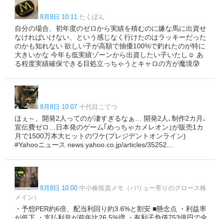
8月8日 10:11
たくぽん
自分の場合、初年度のゼロから実績を積むのに嫌な馬に出資せ
なければいけない、という感じなく行けたのはラッキーだった
のかも知れない 欲しい子が高額で抽優100%で釣れたのが特に
大きいかな 今年も低実績ゾーンから出資したい子いたし☺️ あ
る程度実績確保できる目処立っちゃうとキャロの方が魔境😰
8月8日 10:07
十代目こてつ
ほぇ～、開発2人ってのが凄すぎるなぁ… 開発2人､制作2カ月､
宣伝費ゼロ…日本発のゲーム｢めっちゃカメレオン｣が販売1カ
月で1500万本大ヒットのワケ(プレジデントオンライン)
#Yahooニュース news.yahoo.co.jp/articles/35252…
8月8日 10:00
中小株投資メモ（バリュー寄りのグロース株
メイン）
・予想PER約6倍、配当利回り約3.6%と割安 ■懸念点 ・利益率
が低下 ・支払利息が前年比26.5%増 ・有利子負債753億円で金