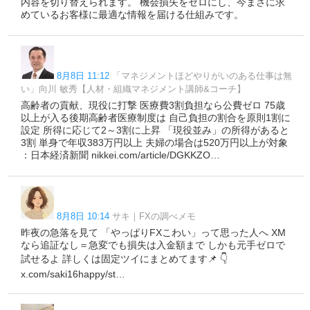
内容を切り替えられます。 機会損失をゼロにし、今まさに求
めているお客様に最適な情報を届ける仕組みです。
8月8日 11:12
「マネジメントほどやりがいのある仕事は無
い」向川 敏秀【人材・組織マネジメント講師&コーチ】
高齢者の貢献、現役に打撃 医療費3割負担なら公費ゼロ 75歳
以上が入る後期高齢者医療制度は 自己負担の割合を原則1割に
設定 所得に応じて2～3割に上昇 「現役並み」の所得があると
3割 単身で年収383万円以上 夫婦の場合は520万円以上が対象
：日本経済新聞 nikkei.com/article/DGKKZO…
8月8日 10:14
サキ｜FXの調べメモ
昨夜の急落を見て 「やっぱりFXこわい」って思った人へ XM
なら追証なし＝急変でも損失は入金額まで しかも元手ゼロで
試せるよ 詳しくは固定ツイにまとめてます📌 👇
x.com/saki16happy/st…