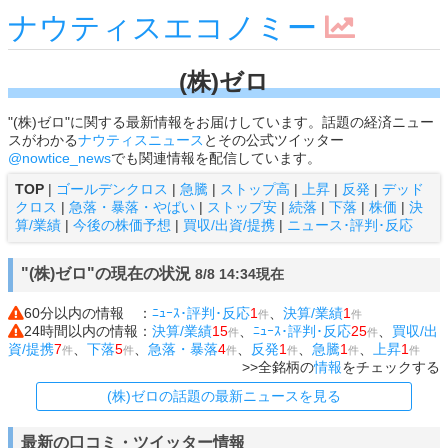
ナウティスエコノミー
(株)ゼロ
"(株)ゼロ"に関する最新情報をお届けしています。話題の経済ニュー
スがわかる
ナウティスニュース
とその公式ツイッター
@nowtice_news
でも関連情報を配信しています。
TOP
|
ゴールデンクロス
|
急騰
|
ストップ高
|
上昇
|
反発
|
デッド
クロス
|
急落・暴落・やばい
|
ストップ安
|
続落
|
下落
|
株価
|
決
算/業績
|
今後の株価予想
|
買収/出資/提携
|
ニュース･評判･反応
"(株)ゼロ"の現在の状況
8/8 14:34現在
60分以内の情報 ：
ﾆｭｰｽ･評判･反応
1
、
決算/業績
1
件
件
24時間以内の情報：
決算/業績
15
、
ﾆｭｰｽ･評判･反応
25
、
買収/出
件
件
資/提携
7
、
下落
5
、
急落・暴落
4
、
反発
1
、
急騰
1
、
上昇
1
件
件
件
件
件
件
>>全銘柄の
情報
をチェックする
(株)ゼロの話題の最新ニュースを見る
最新の口コミ・ツイッター情報