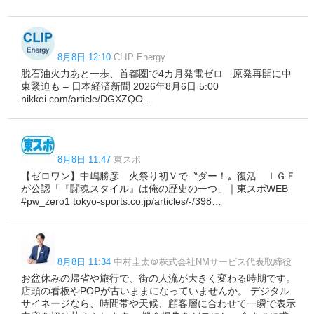
8月8日 12:10
CLIP Energy
脱石油火力あと一歩、首都圏で4カ月発電ゼロ 原発再開に中
東緊迫も – 日本経済新聞 2026年8月6日 5:00
nikkei.com/article/DGXZQO…
8月8日 11:47
東スポ
【ゼロワン】中嶋勝彦 火祭り初Ｖで〝ダー！〟復活 ＩＧＦ
が公認「『闘魂スタイル』は俺の歴史の一つ」｜東スポWEB
#pw_zero1 tokyo-sports.co.jp/articles/-/398…
8月8日 11:34
中村圭太＠株式会社NMサービス代表取締役
お盆休みの帰省や旅行で、街の人流が大きく変わる時期です。
店頭の看板やPOPが古いままになっていませんか。 デジタル
サイネージなら、時間帯や天候、顧客層に合わせて一瞬で表示