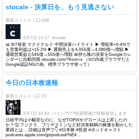
stocale - 決算日を、もう見逃さない
最新コメント｜
208
8月7日 19:17
stocale
📊 8/7発表 マクドナルド 中間決算ハイライト ▶ 増収率+0.4%で
も営業利益は+15.2% ▶ 通期売上を4,055億→4,080億へ増額 ▶
通期営業益も545億→555億へ増額 📅持ち株の決算をGoogleカレ
ンダーに自動同期 stocale.com/?from=x （Xの内蔵ブラウザだと
Google認証NGの為、標準ブラウザ使って）
今日の日本株速報
最新コメント｜
23
8月7日 16:54
パイン????投資関連の情報発信します
日経平均は小幅安なのに、なぜTOPIXやグロースは上昇したの
か？🤔 フジクラ、ブリヂストンなど好決算銘柄の株価を動かした
要因とは… 詳細は音声で👇 #日本株 #投資 #ポッドキャスト
podcasts.apple.com/jp/podcast/%E4…