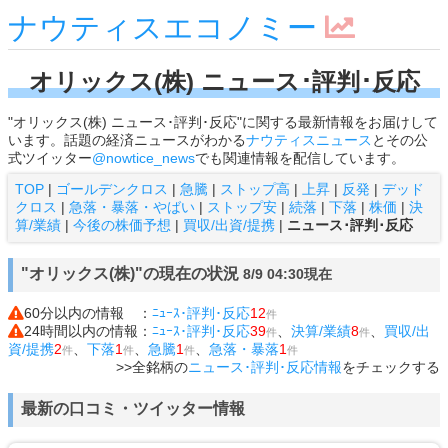
ナウティスエコノミー
オリックス(株) ニュース･評判･反応
"オリックス(株) ニュース･評判･反応"に関する最新情報をお届けして
います。話題の経済ニュースがわかる
ナウティスニュース
とその公
式ツイッター
@nowtice_news
でも関連情報を配信しています。
TOP
|
ゴールデンクロス
|
急騰
|
ストップ高
|
上昇
|
反発
|
デッド
クロス
|
急落・暴落・やばい
|
ストップ安
|
続落
|
下落
|
株価
|
決
算/業績
|
今後の株価予想
|
買収/出資/提携
|
ニュース･評判･反応
"オリックス(株)"の現在の状況
8/9 04:30現在
60分以内の情報 ：
ﾆｭｰｽ･評判･反応
12
件
24時間以内の情報：
ﾆｭｰｽ･評判･反応
39
、
決算/業績
8
、
買収/出
件
件
資/提携
2
、
下落
1
、
急騰
1
、
急落・暴落
1
件
件
件
件
>>全銘柄の
ニュース･評判･反応情報
をチェックする
最新の口コミ・ツイッター情報