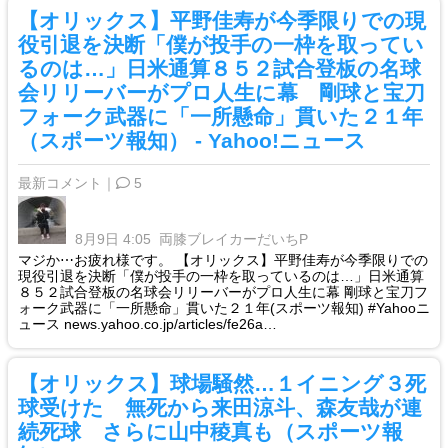
【オリックス】平野佳寿が今季限りでの現
役引退を決断「僕が投手の一枠を取ってい
るのは…」日米通算８５２試合登板の名球
会リリーバーがプロ人生に幕 剛球と宝刀
フォーク武器に「一所懸命」貫いた２１年
（スポーツ報知） - Yahoo!ニュース
最新コメント｜
5
8月9日 4:05
両膝ブレイカーだいちP
マジか⋯お疲れ様です。 【オリックス】平野佳寿が今季限りでの
現役引退を決断「僕が投手の一枠を取っているのは…」日米通算
８５２試合登板の名球会リリーバーがプロ人生に幕 剛球と宝刀フ
ォーク武器に「一所懸命」貫いた２１年(スポーツ報知) #Yahooニ
ュース news.yahoo.co.jp/articles/fe26a…
【オリックス】球場騒然…１イニング３死
球受けた 無死から来田涼斗、森友哉が連
続死球 さらに山中稜真も（スポーツ報