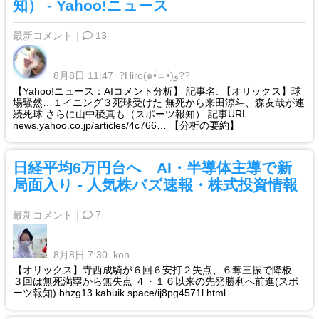
知） - Yahoo!ニュース
最新コメント｜
13
8月8日 11:47
?Hiro(๑•̀ㅂ•́)و??
【Yahoo!ニュース：AIコメント分析】 記事名: 【オリックス】球
場騒然…１イニング３死球受けた 無死から来田涼斗、森友哉が連
続死球 さらに山中稜真も（スポーツ報知） 記事URL:
news.yahoo.co.jp/articles/4c766… 【分析の要約】
日経平均6万円台へ AI・半導体主導で新
局面入り - 人気株バズ速報・株式投資情報
最新コメント｜
7
8月8日 7:30
koh
【オリックス】寺西成騎が６回６安打２失点、６奪三振で降板…
３回は無死満塁から無失点 ４・１６以来の先発勝利へ前進(スポ
ーツ報知) bhzg13.kabuik.space/ij8pg4571l.html