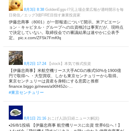
8月3日 8:38
GoldenEggs-I?元上場企業広報が適時開示を毎
日発信／エッグ3億FIRE目指す兼業投資家
伊藤忠商事（8001）が一部報道について開示。米アビエーシ
ョン・キャピタル・グループへの出資検討は事実だが、現時点
で決定していない。取締役会での審議結果は速やかに公表予
定。 pic.x.com/ZF5k7FmKfq
8月2日 17:24
【stock】本気で株式投資
【伊藤忠商事】米航空機リース大手ACGの株式50%を1900億
円で取得へ ・大型買収、しかも東京センチュリーから取得。
東京センチュリーは資産を身軽にする意図と推察
finance.biggo.jp/news/a90f452c-…
#東京センチュリー
8月1日 21:16
おこげ人語(日経ニュース解説)
▪️26/8/1投稿 【伊藤忠商事 航空機リースに出資 世界6位へ！】