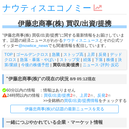
ナウティスエコノミー
伊藤忠商事(株) 買収/出資/提携
"伊藤忠商事(株) 買収/出資/提携"に関する最新情報をお届けしていま
す。話題の経済ニュースがわかる
ナウティスニュース
とその公式ツ
イッター
@nowtice_news
でも関連情報を配信しています。
TOP
|
ゴールデンクロス
|
急騰
|
ストップ高
|
上昇
|
反発
|
デッド
クロス
|
急落・暴落・やばい
|
ストップ安
|
続落
|
下落
|
株価
|
決
算/業績
|
今後の株価予想
|
買収/出資/提携
|
ニュース･評判･反応
"伊藤忠商事(株)"の現在の状況
8/9 05:12現在
60分以内の情報 ：情報はありません
24時間以内の情報：
買収/出資/提携
2
、
上昇
2
、
反発
2
件
件
件
>>全銘柄の
買収/出資/提携情報
をチェックする
伊藤忠商事(株)の話題の最新ニュースを見る
一緒につぶやかれている企業・マーケット情報