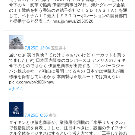
傘下のＡＩ変革で協業 伊藤忠商事は28日、海外グループ企業
のＩＴ戦略を担う香港の連結子会社ＣＩＳＤ（ＡＳＩＡ）を通
じて、ベトナムＩＴ最大手ＦＰＴコーポレーションの開発部門
と提携すると発表した nna.jp/news/2950520
7月25日 13:04
五里霧中
届いたぁ 実は保険？てわけじゃぁないけど ローカットも買っ
てました(;'∀') 日本国内販売のコンバースは アメリカのナイキ
傘下のものではなく 伊藤忠商事が出資する「コンバースジャ
パン株式会社」が独自に展開してるもの 日本では伊藤忠が商
標権を保有しているから 本国製は正規ルートでは買えない
pic.x.com/wbVd6Dknaw
#ナイキ
7月25日 6:56
参謀
ダイキンと伊藤忠商事が、業務用空調機の「水平リサイクル」
で包括提携を発表しました。注目すべきは、設備のライフサイ
クル全体をビジネスにするという考え方です。「工事して終わ