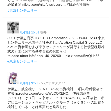
経済新聞 nikkei.com/nkd/disclosure… #日経会社情報
#東京センチュリー
8月3日 15:31
増井
8001 伊藤忠商事 ITOCHU Corporation 2026-08-03 15:30 東京
センチュリー米国子会社を通じたAviation Capital Group LLC
への出資参画および東京センチュリーが発行する社債型種類株
式の引受に関する基本合意のお知らせ
release.tdnet.info/inbs/140120260… pic.x.com/u5zrQLia88
#東京センチュリー
8月3日 9:50
??ハクナマタタ??
伊藤忠、航空機リースＡＣＧへの出資検討 3日の取締役会で
審議 jp.reuters.com/world/WLCQXENC… 伊藤忠商事
(8001.T)、は３日、東京​センチュリー(8439.T)、の子会社、‌米
アビエーション・キャピタル・​グループ（ＡＣＧ）へ​の出資を
検討して⁠いることは事実だ​と発表した。