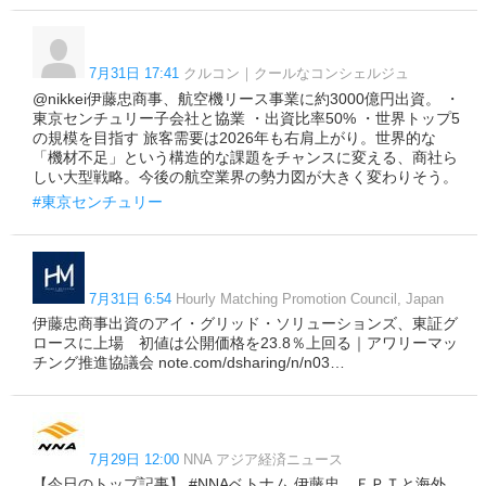
7月31日 17:41
クルコン｜クールなコンシェルジュ
@nikkei伊藤忠商事、航空機リース事業に約3000億円出資。 ・
東京センチュリー子会社と協業 ・出資比率50% ・世界トップ5
の規模を目指す 旅客需要は2026年も右肩上がり。世界的な
「機材不足」という構造的な課題をチャンスに変える、商社ら
しい大型戦略。今後の航空業界の勢力図が大きく変わりそう。
#東京センチュリー
7月31日 6:54
Hourly Matching Promotion Council, Japan
伊藤忠商事出資のアイ・グリッド・ソリューションズ、東証グ
ロースに上場 初値は公開価格を23.8％上回る｜アワリーマッ
チング推進協議会 note.com/dsharing/n/n03…
7月29日 12:00
NNA アジア経済ニュース
【今日のトップ記事】 #NNAベトナム 伊藤忠、ＦＰＴと海外