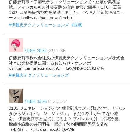
伊藤忠商事・伊藤忠テクノソリューションズ・豆蔵が業務提
携。フィジカルAIの社会実装を推進 伊藤忠商事・CTC・豆蔵
の3社は業務提携契約を締結しました。 #AI #人工知能 #AIニュ
ース aismiley.co.jp/ai_news/itochu…
#伊藤忠テクノソリューションズ
#豆蔵
7月8日 20:52
グリス SE
伊藤忠商事株式会社及び伊藤忠テクノソリューションズ株式会
社との業務提携に関するお知らせ - サンスポ
sanspo.com/pressrelease/a… @SANSPOCOMから
#伊藤忠テクノソリューションズ
7月8日 13:26
ヒレはレア
3195 ジェネレーションパス 猛暑到来でぶっ飛びです。 リベル
タからジェネパ。 ジェジェジェ。 まだ全然上がってない本
命。 伊藤忠商事と提携してるよ？ アパレル向け「持続冷感」
機能性繊維の共同開発・販売で契約期間延長発表済み
（4/28）。 • pic.x.com/XeOIQvAAlo