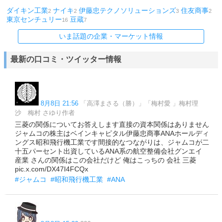
ダイキン工業
ナイキ
伊藤忠テクノソリューションズ
住友商事
2
2
3
2
東京センチュリー
豆蔵
16
7
いま話題の企業・マーケット情報
最新の口コミ・ツイッター情報
8月8日 21:56
「高澤まさる（勝）」「梅村愛 」梅村理
沙 梅村 さゆり作者
三菱の関係についてお答えします直接の資本関係はありません
ジャムコの株主はベインキャピタル伊藤忠商事ANAホールディ
ングス昭和飛行機工業です間接的なつながりは、ジャムコが二
十五パーセント出資しているANA系の航空整備会社グンエイ
産業 さんの関係はこの会社だけど 俺はこっちの 会社 三菱
pic.x.com/DX47I4FCQx
#ジャムコ
#昭和飛行機工業
#ANA