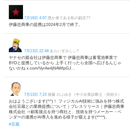
7月19日 4:07
愚か者である私の戯言??
伊藤忠商事の提携は2024年2月で終了。
7月13日 22:49
あらいずみしぃ?
ヤナセの親会社は伊藤忠商事で 伊藤忠商事は蓄電池事業で
BYDと提携しているから 上手く行ったら全国へ広げるんじゃ
ないかね x.com/VyrAe4jNAWIpGJ…
7月13日 7:23
後藤 のぶゆき（中小企業診断士・技術士）
おはようございます(^^)！ フィジカルAI技術に強みを持つ株式
会社豆蔵との業務提携について｜プレスリリース｜伊藤忠商事
株式会社 ⇒顧客接点を持つ商社と、技術を持つメーカー・ベ
ンダーの連携がAI導入を進める様子が窺えます(*^^*)。
#豆蔵