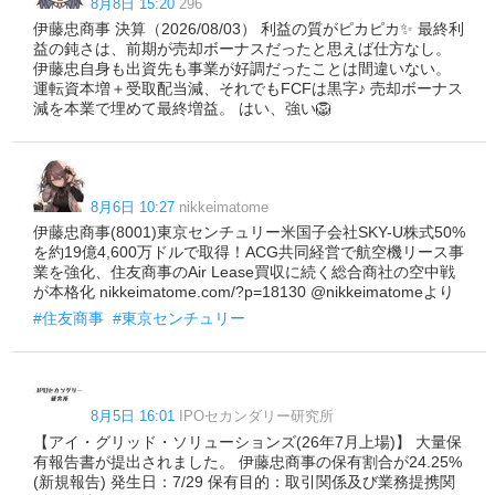
8月8日 15:20
296
伊藤忠商事 決算（2026/08/03） 利益の質がピカピカ✨ 最終利
益の鈍さは、前期が売却ボーナスだったと思えば仕方なし。
伊藤忠自身も出資先も事業が好調だったことは間違いない。
運転資本増＋受取配当減、それでもFCFは黒字♪ 売却ボーナス
減を本業で埋めて最終増益。 はい、強い🦁
8月6日 10:27
nikkeimatome
伊藤忠商事(8001)東京センチュリー米国子会社SKY-U株式50%
を約19億4,600万ドルで取得！ACG共同経営で航空機リース事
業を強化、住友商事のAir Lease買収に続く総合商社の空中戦
が本格化 nikkeimatome.com/?p=18130 @nikkeimatomeより
#住友商事
#東京センチュリー
8月5日 16:01
IPOセカンダリー研究所
【アイ・グリッド・ソリューションズ(26年7月上場)】 大量保
有報告書が提出されました。 伊藤忠商事の保有割合が24.25%
(新規報告) 発生日：7/29 保有目的：取引関係及び業務提携関