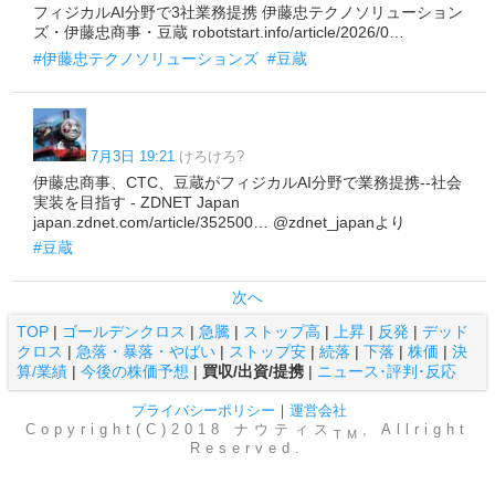
フィジカルAI分野で3社業務提携 伊藤忠テクノソリューション
ズ・伊藤忠商事・豆蔵 robotstart.info/article/2026/0…
#伊藤忠テクノソリューションズ
#豆蔵
7月3日 19:21
けろけろ?
伊藤忠商事、CTC、豆蔵がフィジカルAI分野で業務提携--社会
実装を目指す - ZDNET Japan
japan.zdnet.com/article/352500… @zdnet_japanより
#豆蔵
次へ
TOP
|
ゴールデンクロス
|
急騰
|
ストップ高
|
上昇
|
反発
|
デッド
クロス
|
急落・暴落・やばい
|
ストップ安
|
続落
|
下落
|
株価
|
決
算/業績
|
今後の株価予想
|
買収/出資/提携
|
ニュース･評判･反応
プライバシーポリシー
｜
運営会社
Copyright(C)2018 ナウティス
, Allright
TM
Reserved.