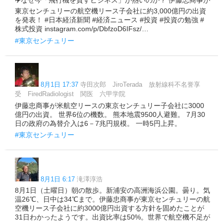
✈️なぜ今「飛行機を貸すビジネス」が熱いのか？ 伊藤忠商事が
東京センチュリーの航空機リース子会社に約3,000億円の出資
を発表！ #日本経済新聞 #経済ニュース #投資 #投資の勉強 #
株式投資 instagram.com/p/DbfzoD6IFsz/…
#東京センチュリー
8月1日 17:37
寺田次郎 JiroTerada 放射線科不名誉享
受 FiredRadiologist 関医 六甲学院
伊藤忠商事が米航空リースの東京センチュリー子会社に3000
億円の出資。 世界6位の機数。 熊本地震9500人避難。 7月30
日の政府の為替介入は6－7兆円規模。 一時5円上昇。
#東京センチュリー
8月1日 6:17
滝澤淳浩
8月1日（土曜日）朝の散歩。新浦安の高洲海浜公園。曇り。気
温26℃、日中は34℃まで。伊藤忠商事が東京センチュリーの航
空機リース子会社に約3000億円出資する方針を固めたことが
31日わかったようです。出資比率は50%。世界で航空機不足が