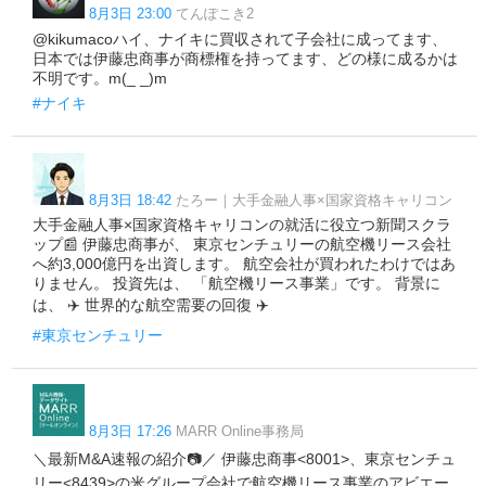
8月3日 23:00
てんぽこき2
@kikumacoハイ、ナイキに買収されて子会社に成ってます、
日本では伊藤忠商事が商標権を持ってます、どの様に成るかは
不明です。m(_ _)m
#ナイキ
8月3日 18:42
たろー｜大手金融人事×国家資格キャリコン
大手金融人事×国家資格キャリコンの就活に役立つ新聞スクラ
ップ📰 伊藤忠商事が、 東京センチュリーの航空機リース会社
へ約3,000億円を出資します。 航空会社が買われたわけではあ
りません。 投資先は、 「航空機リース事業」です。 背景に
は、 ✈️ 世界的な航空需要の回復 ✈️
#東京センチュリー
8月3日 17:26
MARR Online事務局
＼最新M&A速報の紹介📷／ 伊藤忠商事<8001>、東京センチュ
リー<8439>の米グループ会社で航空機リース事業のアビエー