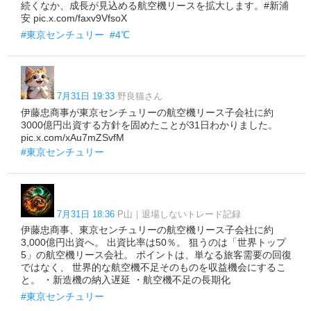
続くなか、成長が見込める航空機リースを拡大します。#新浦
安 pic.x.com/faxv9VfsoX
#東京センチュリー
#4℃
7月31日 19:33
野良猫さん
伊藤忠商事が東京センチュリーの航空機リース子会社に約
3000億円出資する方針を固めたことが31日わかりました。
pic.x.com/xAu7mZSvfM
#東京センチュリー
7月31日 18:36
P山｜退場しないトレード記録
伊藤忠商事、東京センチュリーの航空機リース子会社に約
3,000億円出資へ。 出資比率は50％。 狙うのは「世界トップ
5」の航空機リース会社。 ポイントは、単なる旅客需要の回復
ではなく、 世界的な航空機不足そのものを収益機会にするこ
と。 ・新造機の納入遅延 ・航空機不足の長期化
#東京センチュリー