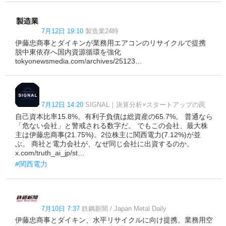
7月12日 19:10
製造業24時
伊藤忠商事とダイキンが業務用エアコンのリサイクルで提携
脱中東依存へ国内資源循環を強化
tokyonewsmedia.com/archives/25123…
7月12日 14:20
SIGNAL｜決算分析×スタートアップの罠
自己資本比率15.8%。有利子負債は総資産の65.7%。 普通なら
「危ない会社」と警戒される数字だ。 でもこの会社、最大株
主は伊藤忠商事(21.75%)。2位株主に関西電力(7.12%)が並
ぶ。 商社と電力会社が、なぜ同じ会社に出資するのか。
x.com/truth_ai_jp/st…
#関西電力
7月10日 7:37
鉄鋼新聞 / Japan Metal Daily
伊藤忠商事とダイキン、水平リサイクルに向け提携。業務用空