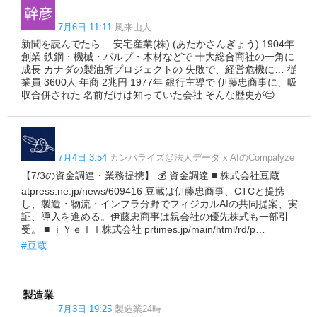
7月6日 11:11
風来山人
新聞を読んでたら… 安宅産業(株) (あたかさんぎょう) 1904年
創業 鉄鋼・機械・パルプ・木材などで 十大総合商社の一角に
成長 カナダの製油所プロジェクトの 失敗で、経営危機に… 従
業員 3600人 年商 2兆円 1977年 銀行主導で 伊藤忠商事に、吸
収合併された 名前だけは知っていた会社 そんな歴史が😑
7月4日 3:54
カンパライズ@法人データ x AIのCompalyze
【7/3の資金調達・業務提携】 💰 資金調達 ■ 株式会社豆蔵
atpress.ne.jp/news/609416 豆蔵は伊藤忠商事、CTCと提携
し、製造・物流・インフラ分野でフィジカルAIの共同提案、実
証、導入を進める。伊藤忠商事は親会社の優先株式も一部引
受。 ■ ｉＹｅｌｌ株式会社 prtimes.jp/main/html/rd/p…
#豆蔵
7月3日 19:25
製造業24時