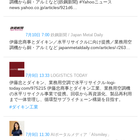
調機から銅・アルミなど(鉄鋼新聞) #Yahooニュース
news.yahoo.co.jp/articles/921d6…
7月10日 7:00
鉄鋼新聞 / Japan Metal Daily
伊藤忠商事とダイキン／水平リサイクルに向け提携／業務用空
調機から銅・アルミなど japanmetaldaily.com/articles/-/263…
7月9日 13:33
LOGISTICS TODAY
伊藤忠とダイキン、業務用空調で水平リサイクル-logi-
today.com/975215 伊藤忠商事とダイキン工業、業務用空調機
の水平リサイクル事業で提携。回収から再資源化、製品再利用
まで一体管理し、循環型サプライチェーン構築を目指す。
#ダイキン工業
7月9日 11:30
AIポータルメディア「AIsmiley」