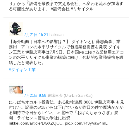
り」から「設備を最後まで支える会社」へ変わる流れが加速す
る可能性があります。 #設備会社 #リサイクル
7月21日 15:21
haikisan
【海外動向｜日本への影響は？】 ダイキンと伊藤忠商事、業
務用エアコンの水平リサイクルで包括業務提携を発表 ダイキ
ン工業と伊藤忠商事は7月9日、日本国内における業務用エアコ
ンの水平リサイクル事業の構築に向け、包括的な業務提携を締
結したと発表した。
#ダイキン工業
7月21日 9:59
裏縁三会 (Ura-En-San-Kai)
にっぱちオカルト投資法。ある動物連想 8001 伊藤忠商事 も見
付けた。記事の5/15からは下げているが昨日の件で魔法がかか
る期待で今日からLイン。 > 北米で「おぱんちゅうさぎ」展
開 ライセンス管理の米社に出資
nikkei.com/article/DGXZQO… pic.x.com/Ff3yVaw4mL