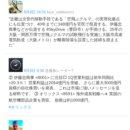
8月4日 14:51
kiyo_sideburnzz
"近畿は次世代移動手段である「空飛ぶクルマ」の実用化拠点
にも位置づけ、40年までに348億円を官民で投資する。伊藤忠
商事などが出資する #SkyDrive（豊田市）が手掛ける。25年の
大阪・関西万博で空飛ぶクルマの試験飛行を実施し大阪市高速
電気軌道（大阪メトロ）が離着陸場を設置した経緯を踏まえ
た"
8月4日 9:34
急騰株レーダー?
② 伊藤忠商事 <8001> に注目💥 1Q営業利益は前年同期比
+20.3％！ 営業利益は2054億円を突破。 さらに最大3000億円
規模の自社株買いを発表。 これは市場に強いメッセージを送
る材料です。 ③ オリックス <8591> 海外成長戦略へ✈️ 英国の
航空機部品企業を買収。 規模は約1000億円。
#オリックス