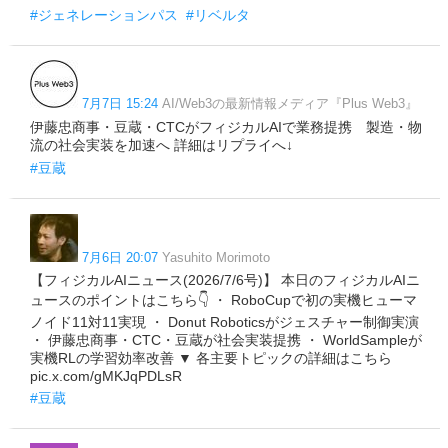
#ジェネレーションパス
#リベルタ
7月7日 15:24
AI/Web3の最新情報メディア『Plus Web3』
伊藤忠商事・豆蔵・CTCがフィジカルAIで業務提携 製造・物
流の社会実装を加速へ 詳細はリプライへ↓
#豆蔵
7月6日 20:07
Yasuhito Morimoto
【フィジカルAIニュース(2026/7/6号)】 本日のフィジカルAIニ
ュースのポイントはこちら👇 ・ RoboCupで初の実機ヒューマ
ノイド11対11実現 ・ Donut Roboticsがジェスチャー制御実演
・ 伊藤忠商事・CTC・豆蔵が社会実装提携 ・ WorldSampleが
実機RLの学習効率改善 ▼ 各主要トピックの詳細はこちら
pic.x.com/gMKJqPDLsR
#豆蔵