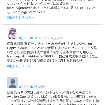
ション・キャピタル・グループに出資参画
marr.jp/genre/topics/n… M&A速報をさらに見るにはこちらか
ら↓ marr.jp/genre/topics/n…
#東京センチュリー
8月3日 16:04
??ハクナマタタ??
伊藤忠商事 東京センチュリー米国子会社を通じたAviation
Capital Group LLCへの出資参画および東京センチュリーが発
行する社債型種類株式の引受に関する基本合意のお知らせ
fs2.magicalir.net/tdnet/2026/800… 自己株式の取得並びに自己
株式の公開買付け及び市場買付けに関するお知らせ
#東京センチュリー
8月3日 15:56
急騰?
伊藤忠商事[8001]：東京センチュリー米国子会社を通じた
Aviation Capital Group LLCへの出資参画および東京センチュ
リーが発行する社債型種類株式の引受に関する基本合意のお知
らせ 2026年8月3日(適時開示) ：日経会社情報DIGITAL：日本