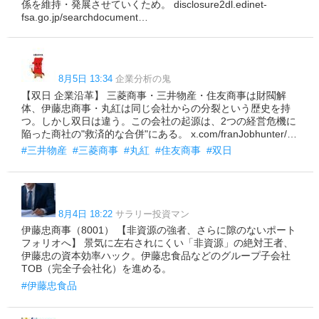
係を維持・発展させていくため。 disclosure2dl.edinet-
fsa.go.jp/searchdocument…
8月5日 13:34
企業分析の鬼
【双日 企業沿革】 三菱商事・三井物産・住友商事は財閥解
体、伊藤忠商事・丸紅は同じ会社からの分裂という歴史を持
つ。しかし双日は違う。この会社の起源は、2つの経営危機に
陥った商社の"救済的な合併"にある。 x.com/franJobhunter/…
#三井物産
#三菱商事
#丸紅
#住友商事
#双日
8月4日 18:22
サラリー投資マン
伊藤忠商事（8001） 【非資源の強者、さらに隙のないポート
フォリオへ】 景気に左右されにくい「非資源」の絶対王者、
伊藤忠の資本効率ハック。伊藤忠食品などのグループ子会社
TOB（完全子会社化）を進める。
#伊藤忠食品