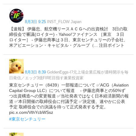
8月3日 9:25
INST_FLOW Japan
【速報】 伊藤忠、航空機リースＡＣＧへの出資検討 3日の取
締役会で審議(ロイター) - Yahoo!ファイナンス ［東京 ３日
ロイター］ - 伊藤忠商事は３日、東京セ‌ンチュリーの⁠子会社、
米アビエーション・キ​ャピタル・グループ（... 注目ポイント
8月3日 8:39
GoldenEggs-I?元上場企業広報が適時開示を毎
日発信／エッグ3億FIRE目指す兼業投資家
東京センチュリー（8439）一部報道について ✅ACG（Aviation
Capital Group LLC）について報道 - 伊藤忠商事との50%ず
つ出資構造への変更報道 ✅当社発表ではなく日本経済新聞の報
道 ✅本日開催の取締役会に付議予定 ✅決定後、速やかに公表
予定 取締役会での決議を待って正式発表する予定。
pic.x.com/VthYcbWSsz
#東京センチュリー