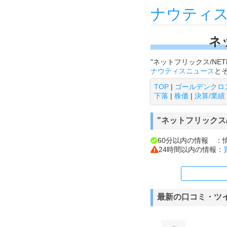
ナウティ
ネ
"ネットフリックス/NE
ナウティスニュース
と
TOP
|
ゴールデンクロ
下落
|
株価
|
決算/業績
"ネットフリックス/N
60分以内の情報 ：
24時間以内の情報：
最新の口コミ・ツ