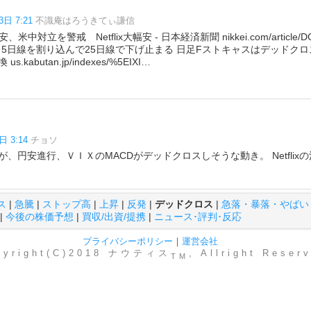
3日 7:21
不識庵はろうきてぃ謙信
米中対立を警戒 Netflix大幅安 - 日本経済新聞 nikkei.com/article
日続落 5日線を割り込んで25日線で下げ止まる 日足Fストキャスはデッドク
kabutan.jp/indexes/%5EIXI…
日 3:14
チョソ
、円安進行、ＶＩＸのMACDがデッドクロスしそうな動き。 Netflix
ス
|
急騰
|
ストップ高
|
上昇
|
反発
|
デッドクロス
|
急落・暴落・やばい
|
今後の株価予想
|
買収/出資/提携
|
ニュース･評判･反応
プライバシーポリシー
｜
運営会社
pyright(C)2018 ナウティス
, Allright Reser
TM