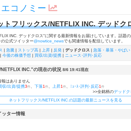
スエコノミー
ットフリックス/NETFLIX INC. デッドク
TFLIX INC. デッドクロス"に関する最新情報をお届けしています。話
その公式ツイッター
@nowtice_news
でも関連情報を配信しています。
ス
|
急騰
|
ストップ高
|
上昇
|
反発
|
デッドクロス
|
急落・暴落・やばい
|
今後の株価予想
|
買収/出資/提携
|
ニュース･評判･反応
ETFLIX INC."の現在の状況
8/6 19:41現在
情報はありません
買収/出資/提携
3
、
下落
1
、
上昇
1
、
ﾆｭｰｽ･評判･反応
1
件
件
件
件
>>全銘柄の
デッドク
ネットフリックス/NETFLIX INC.の話題の最新ニュースを見る
イッター情報