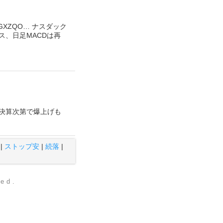
/DGXZQO… ナスダック
ロス、日足MACDは再
の決算次第で爆上げも
|
ストップ安
|
続落
|
ved.