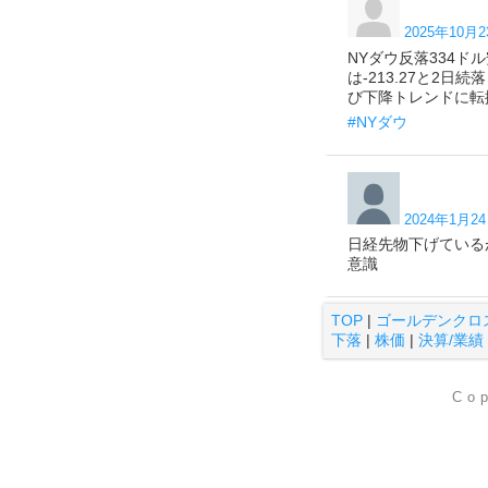
2025年10月2
NYダウ反落334ドル安、
は-213.27と2
び下降トレンドに転換 us.
#NYダウ
2024年1月24
日経先物下げているが
意識
TOP
|
ゴールデンクロ
下落
|
株価
|
決算/業績
Co