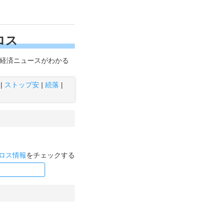
ロス
題の経済ニュースがわかる
|
ストップ安
|
続落
|
ロス情報
をチェックする