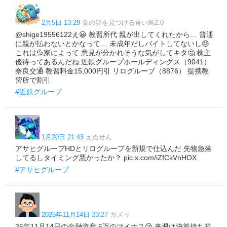
2月5日 13:29
金の卵を見つける青い鳥2.0
@shige19556122え😀 教習所代 親が出してくれたから… 普通
に親が払わないとかなって… 未成年だしバイトしてないし😓
これは💦家によって 意見が分かれそうな気がしてキタ🤔 株主
優待ってあるんだね 近鉄グループホールディングス（9041）
奈良交通 教習料金15,000円引 リログループ（8876） 提携教
習所で割引
#近鉄グループ
1月20日 21:43
えぬせん
アサヒグループHDとリログループを新規で仕込んだ 先物急落
してるしタイミング悪かったか？ pic.x.com/iZfCkVnHOX
#アサヒグループ
2025年11月14日 23:27
カズゥ
25年11月14日の金融資産 5万のマイナス😢 来週は決算持ち越