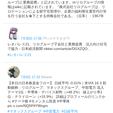
ループ)と業務提携』と記されています。㈱リログループの情
報はwikiに記載されています。『株式会社リログループは、リ
ロケーションによる留守宅管理や、企業の福利厚生運営代行等
を行う会社を傘下とする持株会社である。［沿革］・1967年
7月30日 17:06
??ハクナマタタ??
レオパレス21、リログループ子会社と業務提携 法人向け社宅
で協力 - 日本経済新聞 nikkei.com/article/DGXZQO…
#レオパレス21
7月6日 17:10
Shiome
【本日の日本株資金フロー】 日経平均 -0.01%｜米VIX 16.3 初
動銘柄：リログループ、マネックスグループ、中部電力 流入
テーマ1位：半導体・デバイス材料（+48.2%） 値上がり率1
位：テラドローン（+15.9%） 詳細はプロフィールのリンクか
ら #テーマ株 #モメンタム投資 #半導体
pic.x.com/NQ5P4YWogm
#マネックスグループ
#中部電力
#日経平均