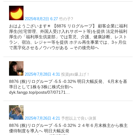
2025年8月2日 6:27
竹の子?
おはようございます☀ 【8876 リログループ】 顧客企業に福利
厚生(社宅管理、外国人受け入れサポート等)を提供 法定外福利
厚生の「福利厚生倶楽部」では育児、介護、健康診断、レスト
ラン、宿泊、レジャー等を提供 ホテル再生事業では、3ヶ月位
で黒字化させるノウハウがある →その後売却へ
2025年7月28日 4:31
投資pts爆上げ！
8876 (株)リログループ -5.5 -0.32% 明日大幅反発、 6月末を基
準日として1株を3株に株式分割へ
dyk.fangp.top/posts/07/07171…
2025年7月26日 4:21
予想以上で良い決算
8876 (株)リログループ -5.5 -0.32% ２４年６月末株主から株主
優待制度を導入へ 明日大幅反発