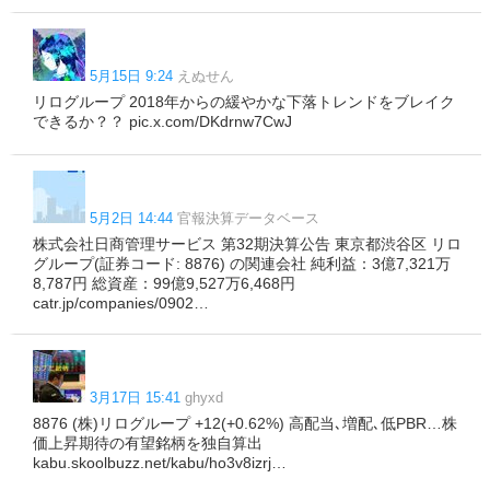
5月15日 9:24
えぬせん
リログループ 2018年からの緩やかな下落トレンドをブレイク
できるか？？ pic.x.com/DKdrnw7CwJ
5月2日 14:44
官報決算データベース
株式会社日商管理サービス 第32期決算公告 東京都渋谷区 リロ
グループ(証券コード: 8876) の関連会社 純利益：3億7,321万
8,787円 総資産：99億9,527万6,468円
catr.jp/companies/0902…
3月17日 15:41
ghyxd
8876 (株)リログループ +12(+0.62%) 高配当､増配､低PBR…株
価上昇期待の有望銘柄を独自算出
kabu.skoolbuzz.net/kabu/ho3v8izrj…