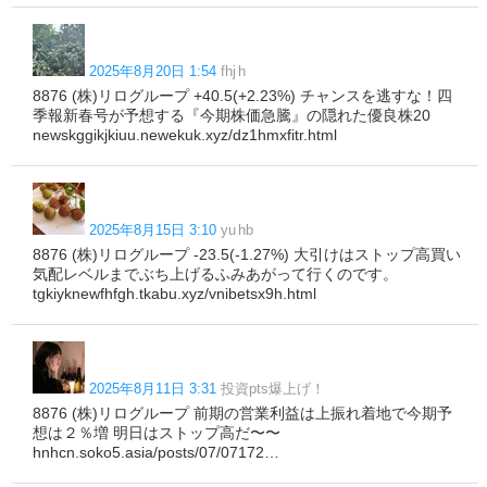
2025年8月20日 1:54
fhj h
8876 (株)リログループ +40.5(+2.23%) チャンスを逃すな！四
季報新春号が予想する『今期株価急騰』の隠れた優良株20
newskggikjkiuu.newekuk.xyz/dz1hmxfitr.html
2025年8月15日 3:10
yu hb
8876 (株)リログループ -23.5(-1.27%) 大引けはストップ高買い
気配レベルまでぶち上げるふみあがって行くのです。
tgkiyknewfhfgh.tkabu.xyz/vnibetsx9h.html
2025年8月11日 3:31
投資pts爆上げ！
8876 (株)リログループ 前期の営業利益は上振れ着地で今期予
想は２％増 明日はストップ高だ〜〜
hnhcn.soko5.asia/posts/07/07172…