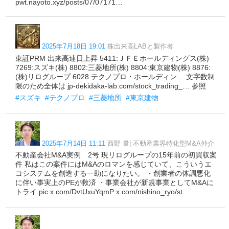
pwt.nayoto.xyz/posts/07/07171…
2025年7月18日 19:01
株出来高LABと製作者
東証PRM 出来高連日上昇 5411:ＪＦＥホールディングス(株)
7269:スズキ(株) 8802:三菱地所(株) 8804:東京建物(株) 8876:
(株)リログループ 6028:テクノプロ・ホールディン… 文字数制
限のため全体は jp-dekidaka-lab.com/stock_trading_… 参照
#スズキ
#テクノプロ
#三菱地所
#東京建物
2025年7月14日 11:11
西野 量| 不動産業界特化型M&A仲介
不動産会社M&A実例 2号 現リログループの15年前の初買収案
件 私はこの案件にはM&Aのロマンを感じていて、こういうエ
コシステムを創造する一助になりたい。 ・創業者の体調悪化
に伴い事実上のPEが救済 ・事業会社が新規事業としてM&Aに
トライ pic.x.com/DvtUxuYqmP x.com/nishino_ryo/st…