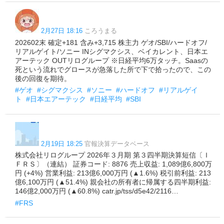
2月27日 18:16
ころうまる
202602末 確定+181 含み+3,715 株主力 ゲオ/SBI/ハードオフ/
リアルゲイト/ソニー INシグマクシス、ベイカレント、日本エ
アーテック OUTリログループ ※日経平均6万タッチ。Saasの
死という流れでグロースが急落した所で下で拾ったので、この
後の回復を期待。
#ゲオ
#シグマクシス
#ソニー
#ハードオフ
#リアルゲイ
ト
#日本エアーテック
#日経平均
#SBI
2月19日 18:25
官報決算データベース
株式会社リログループ 2026年３月期 第３四半期決算短信〔Ｉ
ＦＲＳ〕（連結） 証券コード: 8876 売上収益: 1,089億6,800万
円 (+4%) 営業利益: 213億6,000万円 (▲1.6%) 税引前利益: 213
億6,100万円 (▲51.4%) 親会社の所有者に帰属する四半期利益:
146億2,000万円 (▲60.8%) catr.jp/tss/d5e42/2116…
#FRS