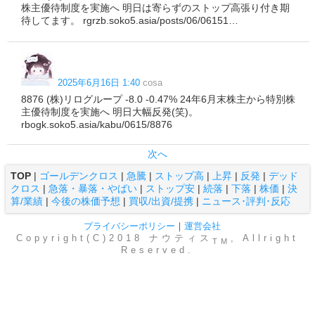
株主優待制度を実施へ 明日は寄らずのストップ高張り付き期
待してます。 rgrzb.soko5.asia/posts/06/06151…
2025年6月16日 1:40
cosa
8876 (株)リログループ -8.0 -0.47% 24年6月末株主から特別株
主優待制度を実施へ 明日大幅反発(笑)。
rbogk.soko5.asia/kabu/0615/8876
次へ
TOP
|
ゴールデンクロス
|
急騰
|
ストップ高
|
上昇
|
反発
|
デッド
クロス
|
急落・暴落・やばい
|
ストップ安
|
続落
|
下落
|
株価
|
決
算/業績
|
今後の株価予想
|
買収/出資/提携
|
ニュース･評判･反応
プライバシーポリシー
｜
運営会社
Copyright(C)2018 ナウティス
, Allright
TM
Reserved.