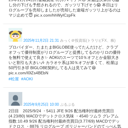
し分の下げも予想されるので、ガッツリ下げそう😱 本日はリ
ログループを売却しましたが売却した途端ガッツリ上がるのは
マジ止めて😇 pic.x.com/hhWyICzpFk
2025年11月2日 21:31
みっく＠投資垢(トラリピFX、株)
プロバイダー、たまたまBIGLOBE使ってたんだけど、クラブ
オフって優待制度がリログループと提携してるのかリロの優待
を無料で使えて良き✨️ AOKIのスーツで10％オフとか金額大き
いと割引も大きい🎶 カラオケ系は30％オフが多くて、松屋は
50円引き🤣 BIGLOBE契約してる人は見てみて😆
pic.x.com/I0lZs4BEbN
#松屋
#AOKI
2025年9月25日 10:00
ぷるぷる
2日目 2025/9/24 ・5411 JFE 9/26 配当権利付最終売買日
(4.23/80) MACDでデットクロス気味 ・4540 ツムラ グレアム
指数:10.49 9/26 配当権利付最終売買日(3.77/69) MACDでデッ
ドクロス ・8876 リログループ ポリジャーバンドのてっぺん気