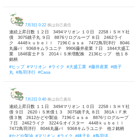
7月3日 0:22
株は自己責任
連続上昇日数 １２日 3494マリオン １０日 2258ｉＳＨＹ社
債 3075銚子丸 ９日 8876リログループ ８日 2462ライ
ク 4448ｋｕｂｅｌｌ 7196Ｃａｓａ 7472鳥羽洋行 8046
丸藤パ 9368キムラユニテ 9906藤井産業 ７日 1844大盛工
業 1848富士ＰＳ 2014ｉＳ米増配株 2136ヒップ 他１８
銘柄
#ヒップ
#マリオン
#ライク
#大盛工業
#藤井産業
#銚子
丸
#鳥羽洋行
#Casa
7月2日 0:40
株は自己責任
連続上昇日数 １１日 3494マリオン １０日 2258ｉＳＨＹ社
債 ９日 2620ｉＳ米債１３ 3075銚子丸 ８日 381AｉＦ米
債３無 2612かどや製油 7196Ｃａｓａ 8876リログループ
７日 2462ライク 3224Ｇオイスター 4448ｋｕｂｅｌｌ
7472鳥羽洋行 8046丸藤パ 9368キムラユニテ 他２銘柄
#かどや製油
#マリオン
#ライク
#銚子丸
#鳥羽洋