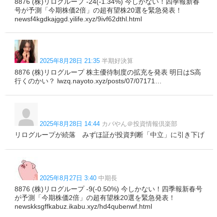
8876 (株)リログループ -24(-1.34%) 今しかない！四季報新春
号が予測「今期株価2倍」の超有望株20選を緊急発表！
newsf4kgdkajggd.yilife.xyz/9ivf62dthl.html
2025年8月28日 21:35
半期好決算
8876 (株)リログループ 株主優待制度の拡充を発表 明日はS高
行くのかい？ lwzq.nayoto.xyz/posts/07/07171…
2025年8月28日 14:44
カバやん＠投資情報倶楽部
リログループが続落 みずほ証が投資判断「中立」に引き下げ
2025年8月27日 3:40
中期長
8876 (株)リログループ -9(-0.50%) 今しかない！四季報新春号
が予測「今期株価2倍」の超有望株20選を緊急発表！
newskksgffkabuz.ikabu.xyz/hd4qubenwf.html