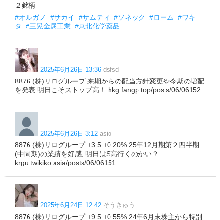
２銘柄
#オルガノ
#サカイ
#サムティ
#ソネック
#ローム
#ワキ
タ
#三晃金属工業
#東北化学薬品
2025年6月26日 13:36
dsfsd
8876 (株)リログループ 来期からの配当方針変更や今期の増配
を発表 明日こそストップ高！ hkg.fangp.top/posts/06/06152…
2025年6月26日 3:12
asio
8876 (株)リログループ +3.5 +0.20% 25年12月期第２四半期
(中間期)の業績を好感, 明日はS高行くのかい？
krgu.twikiko.asia/posts/06/06151…
2025年6月24日 12:42
そうきゅう
8876 (株)リログループ +9.5 +0.55% 24年6月末株主から特別