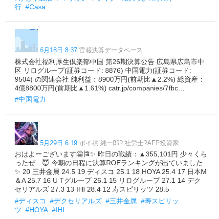
行
#Casa
6月18日 8:37
官報決算データベース
株式会社福利厚生倶楽部中国 第26期決算公告 広島県広島市中
区 リログループ(証券コード: 8876) 中国電力(証券コード:
9504) の関連会社 純利益：8900万円(前期比▲2.2%) 総資産：
4億8800万円(前期比▲1.61%) catr.jp/companies/7fbc…
#中国電力
5月29日 6:19
ポイ積 純一郎? 社労士?AFP投資家
おはよーございます🤗🎏✨ 昨日の戦績：▲355,101円 少々くら
ったぜ…😇 今朝の日程に決算ROEランキングが出ていました
✨ 20 三井金属 24.5 19 ディスコ 25.1 18 HOYA 25.4 17 日本M
＆A 25.7 16 U Tグループ 26.1 15 リログループ 27.1 14 デク
セリアルズ 27.3 13 IHI 28.4 12 寿スピリッツ 28.5
#ディスコ
#デクセリアルズ
#三井金属
#寿スピリッ
ツ
#HOYA
#IHI