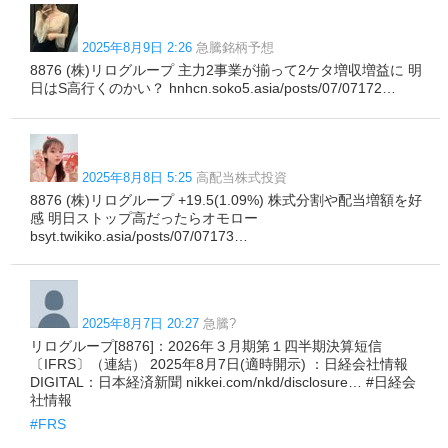
2025年8月9日 2:26
急騰銘柄予想
8876 (株)リログループ 主力2事業が揃って2ケタ増収増益に 明
日はS高行くのかい？ hnhcn.soko5.asia/posts/07/07172…
2025年8月8日 5:25
高配当株式投資
8876 (株)リログループ +19.5(1.09%) 株式分割や配当増額を好
感 明日ストップ高だったらオモロー
bsyt.twikiko.asia/posts/07/07173…
2025年8月7日 20:27
急騰?
リログループ[8876]：2026年３月期第１四半期決算短信
〔IFRS〕（連結） 2025年8月7日(適時開示) ：日経会社情報
DIGITAL：日本経済新聞 nikkei.com/nkd/disclosure… #日経会
社情報
#FRS