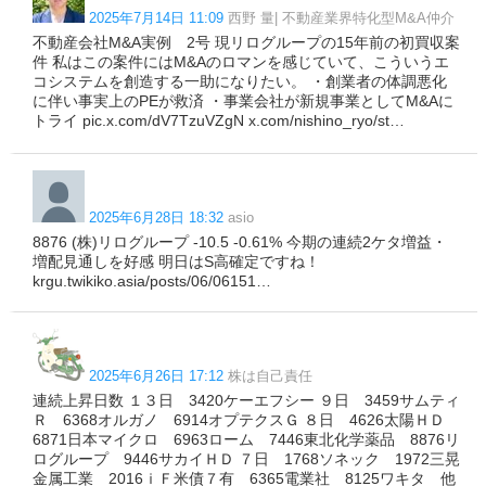
2025年7月14日 11:09
西野 量| 不動産業界特化型M&A仲介
不動産会社M&A実例 2号 現リログループの15年前の初買収案
件 私はこの案件にはM&Aのロマンを感じていて、こういうエ
コシステムを創造する一助になりたい。 ・創業者の体調悪化
に伴い事実上のPEが救済 ・事業会社が新規事業としてM&Aに
トライ pic.x.com/dV7TzuVZgN x.com/nishino_ryo/st…
2025年6月28日 18:32
asio
8876 (株)リログループ -10.5 -0.61% 今期の連続2ケタ増益・
増配見通しを好感 明日はS高確定ですね！
krgu.twikiko.asia/posts/06/06151…
2025年6月26日 17:12
株は自己責任
連続上昇日数 １３日 3420ケーエフシー ９日 3459サムティ
Ｒ 6368オルガノ 6914オプテクスＧ ８日 4626太陽ＨＤ
6871日本マイクロ 6963ローム 7446東北化学薬品 8876リ
ログループ 9446サカイＨＤ ７日 1768ソネック 1972三晃
金属工業 2016ｉＦ米債７有 6365電業社 8125ワキタ 他