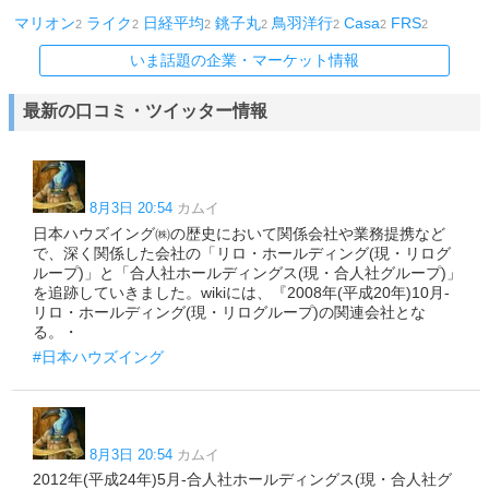
マリオン
ライク
日経平均
銚子丸
鳥羽洋行
Casa
FRS
2
2
2
2
2
2
2
いま話題の企業・マーケット情報
最新の口コミ・ツイッター情報
8月3日 20:54
カムイ
日本ハウズイング㈱の歴史において関係会社や業務提携など
で、深く関係した会社の「リロ・ホールディング(現・リログ
ループ)」と「合人社ホールディングス(現・合人社グループ)」
を追跡していきました。wikiには、『2008年(平成20年)10月-
リロ・ホールディング(現・リログループ)の関連会社とな
る。・
#日本ハウズイング
8月3日 20:54
カムイ
2012年(平成24年)5月-合人社ホールディングス(現・合人社グ