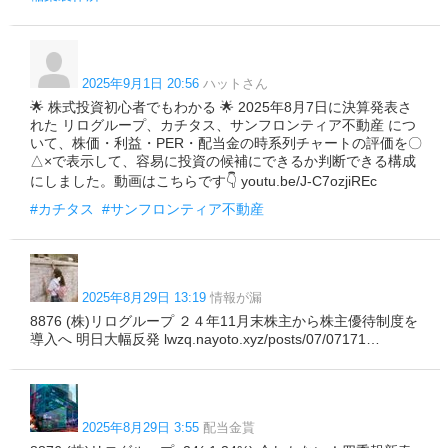
2025年9月1日 20:56
ハットさん
🌟 株式投資初心者でもわかる 🌟 2025年8月7日に決算発表さ
れた リログループ、カチタス、サンフロンティア不動産 につ
いて、株価・利益・PER・配当金の時系列チャートの評価を〇
△×で表示して、容易に投資の候補にできるか判断できる構成
にしました。動画はこちらです👇 youtu.be/J-C7ozjiREc
#カチタス
#サンフロンティア不動産
2025年8月29日 13:19
情報が漏
8876 (株)リログループ ２４年11月末株主から株主優待制度を
導入へ 明日大幅反発 lwzq.nayoto.xyz/posts/07/07171…
2025年8月29日 3:55
配当金貰