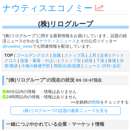
ナウティスエコノミー
(株)リログループ
"(株)リログループ"に関する最新情報をお届けしています。話題の経
済ニュースがわかる
ナウティスニュース
とその公式ツイッター
@nowtice_news
でも関連情報を配信しています。
TOP
|
ゴールデンクロス
|
急騰
|
ストップ高
|
上昇
|
反発
|
デッド
クロス
|
急落・暴落・やばい
|
ストップ安
|
続落
|
下落
|
株価
|
決
算/業績
|
今後の株価予想
|
買収/出資/提携
|
ニュース･評判･反応
"(株)リログループ"の現在の状況
8/6 16:47現在
60分以内の情報 ：情報はありません
24時間以内の情報：情報はありません
>>全銘柄の
情報
をチェックする
(株)リログループの話題の最新ニュースを見る
一緒につぶやかれている企業・マーケット情報