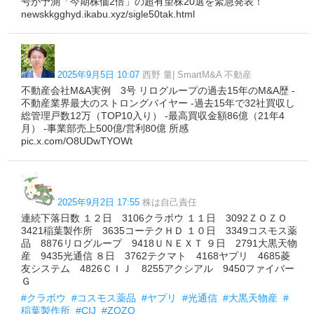
号が予測「今期株価2倍」の超有望株20選を緊急発表！
newskkgghyd.ikabu.xyz/sigle50tak.html
2025年9月5日 10:07
西野 量| SmartM&A 不動産
不動産会社M&A実例 3号 リログループの過去15年のM&A歴 -
不動産業界最大のストロングバイヤー -過去15年で32社買収し
総管理戸数12万（TOP10入り） -最高買収金額86億（21年4
月） -事業部売上500億/営利80億 所感
pic.x.com/O8UDwTYOWt
2025年9月2日 17:55
株は自己責任
連続下落日数 １２日 3106クラボウ １１日 3092ＺＯＺＯ
3421稲葉製作所 3635コーテクＨＤ １０日 3349コスモス薬
品 8876リログループ 9418ＵＮＥＸＴ ９日 2791大黒天物
産 9435光通信 ８日 3762テクマト 4168ヤプリ 4685菱
友システム 4826ＣＩＪ 8255アクシアル 9450ファイバー
Ｇ
#クラボウ
#コスモス薬品
#ヤプリ
#光通信
#大黒天物産
#
稲葉製作所
#CIJ
#ZOZO