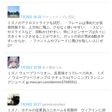
7月26日 16:33
ラケットインプレ日記
ミズノのアクロストライクを試打。 ・フレームは薄めだが反
発性能十分。上方向に飛ぶ。クセなく使いやすい。 ・スピン
やスライスなど、回転かけやすい。特にスピンサーブは久々に
大きくキックさせることができた。ガットの目が荒め&動きや
すいからか。 ・ファントムやブレードに飛びが欲しい人にぜ
ひ!
7月26日 10:58
走り屋ゆうみ
ミズノ ウェーブリベリオン。反発強そうでレース向き。 ミズ
ノ ウエーブリベリオンプロ ナチュラル(ランニング) ランニン
グシューズ jp.mercari.com/item/m37695911…
7月24日 10:27
gorinotsukudani
ミズノ、ホテルの従業員ユニホームを初製作 ヴィアインに供