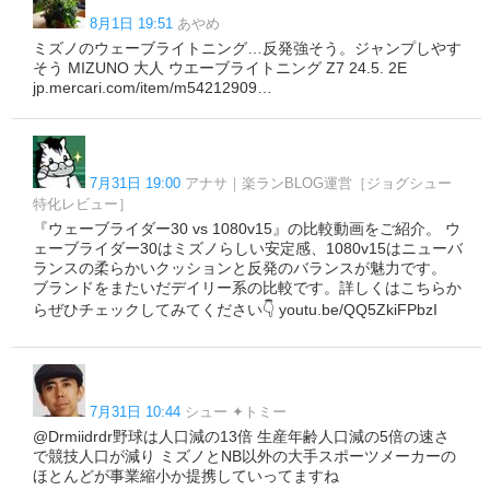
8月1日 19:51
あやめ
ミズノのウェーブライトニング…反発強そう。ジャンプしやす
そう MIZUNO 大人 ウエーブライトニング Z7 24.5. 2E
jp.mercari.com/item/m54212909…
7月31日 19:00
アナサ｜楽ランBLOG運営［ジョグシュー
特化レビュー］
『ウェーブライダー30 vs 1080v15』の比較動画をご紹介。 ウ
ェーブライダー30はミズノらしい安定感、1080v15はニューバ
ランスの柔らかいクッションと反発のバランスが魅力です。
ブランドをまたいだデイリー系の比較です。詳しくはこちらか
らぜひチェックしてみてください👇 youtu.be/QQ5ZkiFPbzI
7月31日 10:44
シュー ✦トミー
@Drmiidrdr野球は人口減の13倍 生産年齢人口減の5倍の速さ
で競技人口が減り ミズノとNB以外の大手スポーツメーカーの
ほとんどが事業縮小か提携していってますね