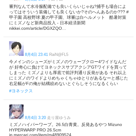
審判なんて水冷服配備でも良いくらいじゃね?捕手も場合によ
ってはそういう装備しても良くないか?そのへんあるのか??? #
甲子園 高校野球:夏の甲子園、球審は白ヘルメット 酷暑対策
にミズノなど新商品投入 - 日本経済新聞
nikkei.com/article/DGXZQO…
8月4日 23:41
RaiN@FL5
今メインのシューズがミズノのウェーブクロー4ワイドなんだ
が 好奇心に負けてヨネックスサブアクシアGTワイドを買って
しまった ミズノよりも厚底で前評判通り反発がある それ以上
にミズノのワイドよりめちゃくちゃゆとりがあるなーと感じた
右足幅がFの俺が結構絞めないとぐらしそうになるくらい
#ヨネックス
8月4日 3:20
走り屋ゆうみ
ミズノハイパーワープ。26.5白青黄。反発あるやつ Mizuno
HYPERWARP PRO 26.5cm
jp.mercari.com/item/m48909524…