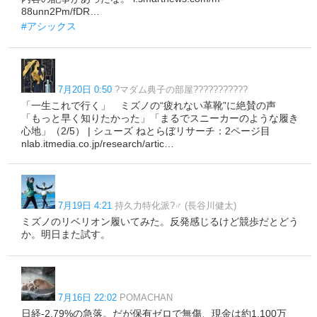
88unn2Pm/fDR…
#アシックス
7月20日 0:50
?マダム典子の部屋????️‍???????
「一生これで行く」 ミズノの“疲れない革靴”に絶賛の声
「もっと早く知りたかった」「まるでスニーカーのような履き
心地」（2/5） | シューズ ねとらぼリサーチ：2ページ目
nlab.itmedia.co.jp/research/artic…
7月19日 4:21
持久力特化派?♂️ (長谷川健太)
ミズノのリベリオン履いてみた。反発感じるけど競歩だとどう
か。明日また試す。
7月16日 22:02
POMACHAN
日経-2.79%の急落。だが保有ゼロで無傷、現金は約1,100万