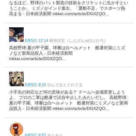
なるほど。野球のバット製造の技術をクリケットに生かすとい
うことか。 ミズノがインド進出、「運動不足」でスポーツ熱
高まる - 日本経済新聞 nikkei.com/article/DGXZQO…
8月5日 12:14
菊池信玄（しんげんorのぶひろ）
高校野球:夏の甲子園、球審は白ヘルメット 酷暑対策にミズ
ノなど新商品投入 - 日本経済新聞
nikkei.com/article/DGXZQO…
8月5日 9:15
やんでるとぐれてる
小手先の対応など何の意味がある？ ドームへ会場変更しよう
よ。 プロの二軍は酷暑で試合中止したみたいだし。 高校野球:
夏の甲子園、球審は白ヘルメット 酷暑対策にミズノなど新商
品投入 - 日本経済新聞 nikkei.com/article/DGXZQO…
8月5日 8:57
キムキム