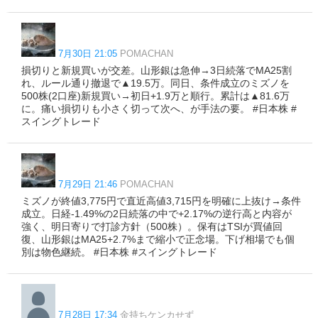
7月30日 21:05
POMACHAN
損切りと新規買いが交差。山形銀は急伸→3日続落でMA25割
れ、ルール通り撤退で▲19.5万。同日、条件成立のミズノを
500株(2口座)新規買い→初日+1.9万と順行。累計は▲81.6万
に。痛い損切りも小さく切って次へ、が手法の要。 #日本株 #
スイングトレード
7月29日 21:46
POMACHAN
ミズノが終値3,775円で直近高値3,715円を明確に上抜け→条件
成立。日経-1.49%の2日続落の中で+2.17%の逆行高と内容が
強く、明日寄りで打診方針（500株）。保有はTSIが買値回
復、山形銀はMA25+2.7%まで縮小で正念場。下げ相場でも個
別は物色継続。 #日本株 #スイングトレード
7月28日 17:34
金持ちケンカせず