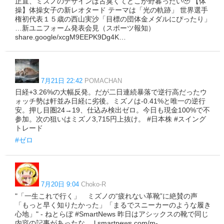
正直、ミズノのデザインは古臭くてどこか野暮ったい🥹 【体
操】体操女子の新レオタード テーマは「光の軌跡」 世界選手
権初代表１５歳の西山実沙「目標の団体金メダルにぴったり」
…新ユニフォーム発表会見（スポーツ報知）
share.google/xcgM9EEPK9Dg4K…
7月21日 22:42
POMACHAN
日経+3.26%の大幅反発。だが二日連続暴落で逆行高だったウ
ォッチ勢は軒並み日経に劣後。ミズノは-0.41%と唯一の逆行
安。押し目圏24→19、仕込み検出ゼロ。今日も現金100%で不
参加。次の狙いはミズノ3,715円上抜け。 #日本株 #スイング
トレード
#ゼロ
7月20日 9:04
Choko-R
"「一生これで行く」 ミズノの“疲れない革靴”に絶賛の声
「もっと早く知りたかった」「まるでスニーカーのような履き
心地」" - ねとらぼ #SmartNews 昨日はアシックスの靴で同じ
内容の記事があったな。 l.smartnews.com/m-