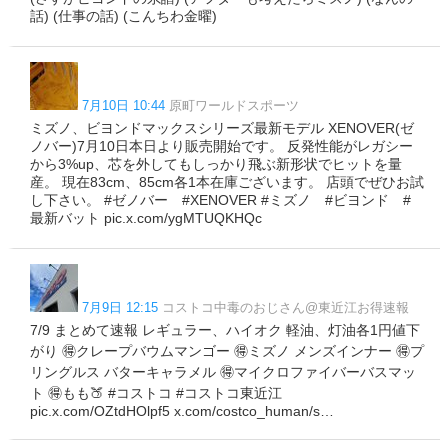
話) (仕事の話) (こんちわ金曜)
7月10日 10:44
原町ワールドスポーツ
ミズノ、ビヨンドマックスシリーズ最新モデル XENOVER(ゼ
ノバー)7月10日本日より販売開始です。 反発性能がレガシー
から3%up、芯を外してもしっかり飛ぶ新形状でヒットを量
産。 現在83cm、85cm各1本在庫ございます。 店頭でぜひお試
し下さい。 #ゼノバー #XENOVER #ミズノ #ビヨンド #
最新バット pic.x.com/ygMTUQKHQc
7月9日 12:15
コストコ中毒のおじさん@東近江お得速報
7/9 まとめて速報 レギュラー、ハイオク 軽油、灯油各1円値下
がり 🉐クレープバウムマンゴー 🉐ミズノ メンズインナー 🉐プ
リングルス バターキャラメル 🉐マイクロファイバーバスマッ
ト 🉐もも🍑 #コストコ #コストコ東近江
pic.x.com/OZtdHOlpf5 x.com/costco_human/s…