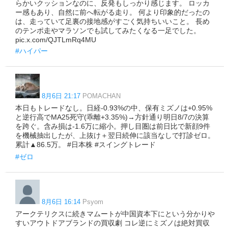
らかいクッションなのに、反発もしっかり感じます。 ロッカ
ー感もあり、自然に前へ転がる走り。 何より印象的だったの
は、走っていて足裏の接地感がすごく気持ちいいこと。 長め
のテンポ走やマラソンでも試してみたくなる一足でした。
pic.x.com/QJTLmRq4MU
#ハイパー
8月6日 21:17
POMACHAN
本日もトレードなし。日経-0.93%の中、保有ミズノは+0.95%
と逆行高でMA25死守(乖離+3.35%)→方針通り明日8/7の決算
を跨ぐ。含み損は-1.6万に縮小。押し目圏は前日比で新顔9件
を機械抽出したが、上抜け＋翌日続伸に該当なしで打診ゼロ。
累計▲86.5万。 #日本株 #スイングトレード
#ゼロ
8月6日 16:14
Psyom
アークテリクスに続きマムートが中国資本下にという分かりや
すいアウトドアブランドの買収劇 コレ逆にミズノは絶対買収