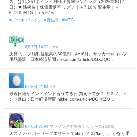
ス」は14,351ポイント 株価上昇率ランキング（2026年8月7
日） ■ 銘柄名｜株価騰落率 ミズノ｜＋7.10％ 資生堂｜＋
6.72％ MTG｜＋5.97％
#ゴールドウイン
#資生堂
#MTG
8月7日 14:22
coco
決算:ミズノ純利益最高の60億円 4〜6月、サッカーやゴルフ
用品堅調 - 日本経済新聞 nikkei.com/article/DGXZQO…
8月6日 21:54
GS
最近日経がインドインド言うてるわ 買えってか？ ミズノ、イ
ンド進出：日本経済新聞 nikkei.com/article/DGKKZO…
8月6日 21:44
マラソン理学療法士 シューズ戦略家
ミズノ ハイパーワープエリートで5km（4:22/km）。 かなり柔