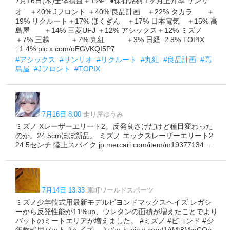
7月16日(木)全体損益＋1%📈 ●保有銘柄 1ヶ月上昇率 サンリ
オ ＋40% Jフロント ＋40% 良品計画 ＋22% タカラ ＋
19% リクルート＋17% ほくぎん ＋17% 日本電気 ＋15% 高
島屋 ＋14% 三菱UFJ ＋12% アシックス＋12% ミズノ
＋7% 三越 ＋7% 丸紅 ＋3% 日経−2.8% TOPIX
−1.4% pic.x.com/oEGVKQI5P7
#アシックス
#サンリオ
#リクルート
#丸紅
#良品計画
#高
島屋
#Jフロント
#TOPIX
7月16日 8:00
走り屋ゆうみ
ミズノ Xレーザーエリート2。反発良さげだけど種目変わった
のか。24.5cmほぼ新品。 ミズノ エックスレーザーエリート2
24.5センチ 陸上スパイク jp.mercari.com/item/m19377134…
7月14日 13:33
原町ワールドスポーツ
ミズノ少年軟式用最新モデルビヨンドマックスヘイズ レガシ
ーから反発性能が11%up、ウレタンの面積が増えたことでより
バットのミートエリアが増えました。 #ミズノ #ビヨンド #少