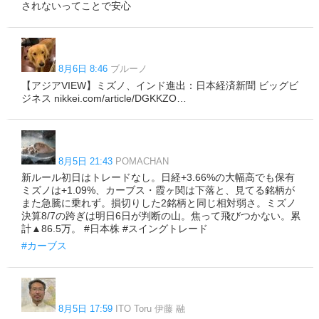
されないってことで安心
8月6日 8:46
ブルーノ
【アジアVIEW】ミズノ、インド進出：日本経済新聞 ビッグビ
ジネス nikkei.com/article/DGKKZO…
8月5日 21:43
POMACHAN
新ルール初日はトレードなし。日経+3.66%の大幅高でも保有
ミズノは+1.09%、カーブス・霞ヶ関は下落と、見てる銘柄が
また急騰に乗れず。損切りした2銘柄と同じ相対弱さ。ミズノ
決算8/7の跨ぎは明日6日が判断の山。焦って飛びつかない。累
計▲86.5万。 #日本株 #スイングトレード
#カーブス
8月5日 17:59
ITO Toru 伊藤 融