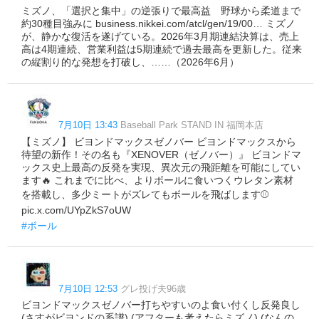
ミズノ、「選択と集中」の逆張りで最高益 野球から柔道まで
約30種目強みに business.nikkei.com/atcl/gen/19/00… ミズノ
が、静かな復活を遂げている。2026年3月期連結決算は、売上
高は4期連続、営業利益は5期連続で過去最高を更新した。従来
の縦割り的な発想を打破し、……（2026年6月）
7月10日 13:43
Baseball Park STAND IN 福岡本店
【ミズノ】 ビヨンドマックスゼノバー ビヨンドマックスから
待望の新作！その名も『XENOVER（ゼノバー）』 ビヨンドマ
ックス史上最高の反発を実現、異次元の飛距離を可能にしてい
ます🔥 これまでに比べ、よりボールに食いつくウレタン素材
を搭載し、多少ミートがズレてもボールを飛ばします⚾️
pic.x.com/UYpZkS7oUW
#ボール
7月10日 12:53
グレ投げ夫96歳
ビヨンドマックスゼノバー打ちやすいのよ食い付くし反発良し
(さすがビヨンドの系譜) (アフターも考えたらミズノ) (なんの