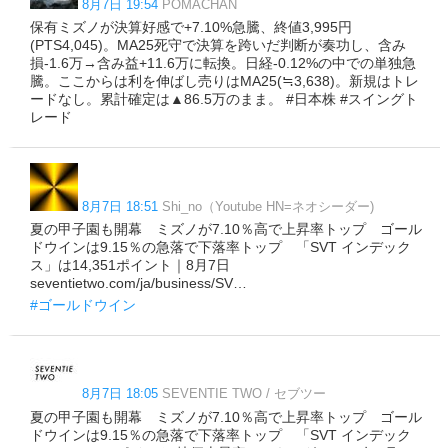
8月7日 19:54
POMACHAN
保有ミズノが決算好感で+7.10%急騰、終値3,995円
(PTS4,045)。MA25死守で決算を跨いだ判断が奏功し、含み
損-1.6万→含み益+11.6万に転換。日経-0.12%の中での単独急
騰。ここからは利を伸ばし売りはMA25(≒3,638)。新規はトレ
ードなし。累計確定は▲86.5万のまま。 #日本株 #スイングト
レード
8月7日 18:51
Shi_no（Youtube HN=ネオシーダー)
夏の甲子園も開幕 ミズノが7.10％高で上昇率トップ ゴール
ドウインは9.15％の急落で下落率トップ 「SVT インデック
ス」は14,351ポイント｜8月7日
seventietwo.com/ja/business/SV…
#ゴールドウイン
8月7日 18:05
SEVENTIE TWO / セブツー
夏の甲子園も開幕 ミズノが7.10％高で上昇率トップ ゴール
ドウインは9.15％の急落で下落率トップ 「SVT インデック