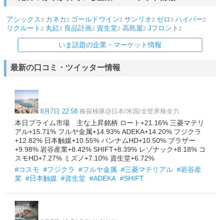
アシックス
カネカ
ゴールドウイン
サンリオ
ゼロ
ハイパー
3
2
2
2
3
2
リクルート
丸紅
良品計画
資生堂
高島屋
Jフロント
2
2
2
2
2
2
いま話題の企業・マーケット情報
最新の口コミ・ツイッター情報
8月7日 22:58
株探検隊@日本/米国/全世界株全力
本日プライム市場 主な上昇銘柄 ロート+21.16% 三菱マテリ
アル+15.71% フルヤ金属+14.93% ADEKA+14.20% フジクラ
+12.82% 日本触媒+10.55% バンナムHD+10.50% ブラザー
+9.98% 岩谷産業+8.42% SHIFT+8.39% レゾナック+8.18% コ
スモHD+7.27% ミズノ+7.10% 資生堂+6.72%
#コスモ
#フジクラ
#フルヤ金属
#三菱マテリアル
#岩谷産
業
#日本触媒
#資生堂
#ADEKA
#SHIFT