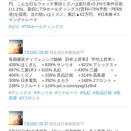
円。こんな日もウォッチ筆頭ミズノは逆行高+2.2%で条件目前
(+1.1%)。新顔にTSIホールディングス(営利+73%予想・PER9
倍)を採用。次の狙いはミズノ。累計▲62万円。 #日本株 #ス
イングトレード
#ゼロ
#TSIホールディングス
7月16日 19:40
翔太@日本株投資??
長期優良ディフェンシブ銘柄 【5年上昇率】 平均上昇率＋
428% ほくぎん ＋839% サンリオ ＋821% アシックス＋
697% 三菱UFJ ＋515% 丸紅 ＋430% 三越 ＋
404% ミズノ ＋339% 良品計画 ＋314% 高島屋 ＋
308% 日本電気 ＋292% タカラ ＋248% Jフロント ＋
238% リクルート＋124% pic.x.com/zysgI1z9n4
#アシックス
#サンリオ
#リクルート
#丸紅
#良品計画
#高
島屋
#Jフロント
7月16日 16:37
翔太@日本株投資??