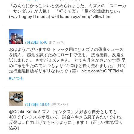
「みんなにかっこいいと褒められました」ミズノの「スニーカ
ーサンダル」が人気！ 「軽くて楽」「足が全然疲れない」
(Fav-Log by ITmedia) wx6.kabuu.xyz/omrq4vflhw.html
7月28日 6:46
まこっち
おはようございます🌻 トラック用にとミズノの薄底シューズ
を購入。 感覚を試すためにロードで使用。 接地感覚、反発を
試しました。 さすがミズノさん。 とても具合が良いです🙆 早
めに家を出たのでいつもより2キロほど長く走れました。 月間
走行距離目標ギリギリなもので（笑） pic.x.com/tuGPF7lcIM
#いつも
7月26日 18:04
3児のパパ
@Osaki_Kentaミズノ（インクス）大好きな自分としても、
400でインクスネオ履いて、試合をキメる息子みたいですね。
反発は…自力上げてもらうようにします！（正しい接地/乗り
込み）