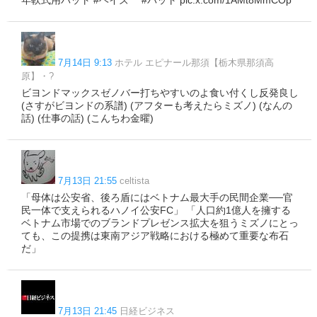
年軟式用バット #ヘイズ #バット pic.x.com/1AMt8MmCOp
7月14日 9:13
ホテル エピナール那須【栃木県那須高
原】・?
ビヨンドマックスゼノバー打ちやすいのよ食い付くし反発良し
(さすがビヨンドの系譜) (アフターも考えたらミズノ) (なんの
話) (仕事の話) (こんちわ金曜)
7月13日 21:55
celtista
「母体は公安省、後ろ盾にはベトナム最大手の民間企業──官
民一体で支えられるハノイ公安FC」 「人口約1億人を擁する
ベトナム市場でのブランドプレゼンス拡大を狙うミズノにとっ
ても、この提携は東南アジア戦略における極めて重要な布石
だ」
7月13日 21:45
日経ビジネス