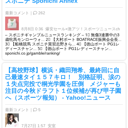
スポニチ Sponichi Annex
最新コメント｜
262
8月8日 0:36
爆安セール×激アツ！スポーツニュースch
– スポニチギャンブルニュースランキング – 1⃣ 無傷3連勝中の3
歳牝馬モンローウォ... 2⃣ 【大村ボート BOATRACE振興会会長...
3⃣ 【船橋競馬 スポニチ賞習志野きら... 4⃣ 【徳山ボート PG1レ
ディースチャン... 5⃣ 【徳山ボート PG1レディースチャン...
sponichi.co.jp/gamble/ranking/
【高校野球】横浜・織田翔希、最終回に自
己最速タイ１５７キロ！ 別格証明、涙の
１失点完投で桐光学園を圧倒 メジャーも
注目の今秋ドラフト１位候補が再び甲子園
へ（スポーツ報知） - Yahoo!ニュース
最新コメント｜
5
7月27日 1:57
安室