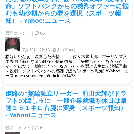
命」ソフトバンクからの熱烈オファーに悩
むも幼少期からの夢を選択（スポーツ報
知） - Yahoo!ニュース
最新コメント｜
66
7月19日 22:16
裕太（Yūta）
格好いいなぁ…決断した表情 ‐‐‐‐‐‐‐ 佐々木麟太郎、マーリンズ入
団表明「新たな道の開拓が使命宿命」「失敗したかしなかった
か、ではなく、挑戦したかしなかったかを選ぶ人生に」決断理由
を説明…ソフトバンクへの感謝で涙も(スポーツ報知) #Yahooニュ
ース news.yahoo.co.jp/articles/a1438…
姫路の“無給独立リーガー”前田大輝がドラ
フトの隠し玉に 一般企業就職も休日は最
速１５１キロ右腕に変身（スポーツ報知）
- Yahoo!ニュース
最新コメント｜
6