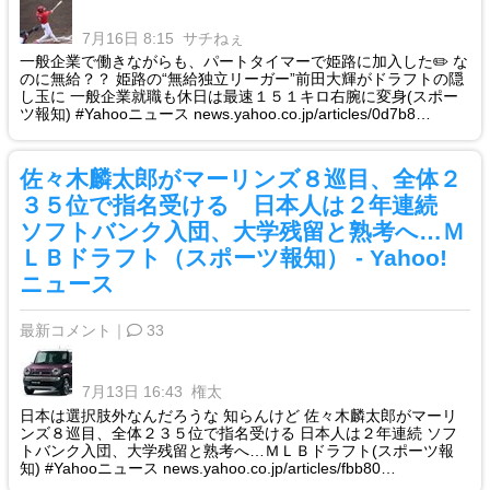
7月16日 8:15
サチねぇ
一般企業で働きながらも、パートタイマーで姫路に加入した✏️ な
のに無給？？ 姫路の“無給独立リーガー”前田大輝がドラフトの隠
し玉に 一般企業就職も休日は最速１５１キロ右腕に変身(スポー
ツ報知) #Yahooニュース news.yahoo.co.jp/articles/0d7b8…
佐々木麟太郎がマーリンズ８巡目、全体２
３５位で指名受ける 日本人は２年連続
ソフトバンク入団、大学残留と熟考へ…Ｍ
ＬＢドラフト（スポーツ報知） - Yahoo!
ニュース
最新コメント｜
33
7月13日 16:43
権太
日本は選択肢外なんだろうな 知らんけど 佐々木麟太郎がマーリ
ンズ８巡目、全体２３５位で指名受ける 日本人は２年連続 ソフ
トバンク入団、大学残留と熟考へ…ＭＬＢドラフト(スポーツ報
知) #Yahooニュース news.yahoo.co.jp/articles/fbb80…