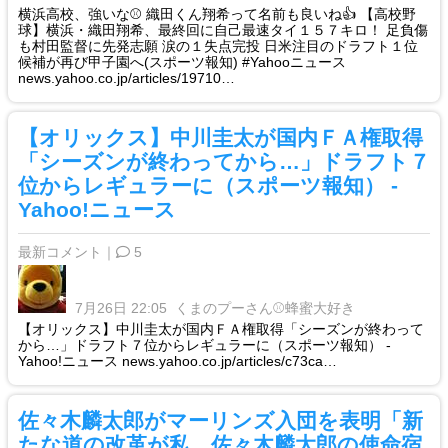
横浜高校、強いな⚾️ 織田くん翔希って名前も良いね👍 【高校野
球】横浜・織田翔希、最終回に自己最速タイ１５７キロ！ 足負傷
も村田監督に先発志願 涙の１失点完投 日米注目のドラフト１位
候補が再び甲子園へ(スポーツ報知) #Yahooニュース
news.yahoo.co.jp/articles/19710…
【オリックス】中川圭太が国内ＦＡ権取得
「シーズンが終わってから…」ドラフト７
位からレギュラーに（スポーツ報知） -
Yahoo!ニュース
最新コメント｜
5
7月26日 22:05
くまのプーさん⚾️蜂蜜大好き
【オリックス】中川圭太が国内ＦＡ権取得「シーズンが終わって
から…」ドラフト７位からレギュラーに（スポーツ報知） -
Yahoo!ニュース news.yahoo.co.jp/articles/c73ca…
佐々木麟太郎がマーリンズ入団を表明「新
たな道の改革が私、佐々木麟太郎の使命宿