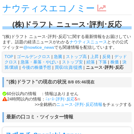
ナウティスエコノミー
(株)ドラフト ニュース･評判･反応
"(株)ドラフト ニュース･評判･反応"に関する最新情報をお届けしてい
ます。話題の経済ニュースがわかる
ナウティスニュース
とその公式
ツイッター
@nowtice_news
でも関連情報を配信しています。
TOP
|
ゴールデンクロス
|
急騰
|
ストップ高
|
上昇
|
反発
|
デッド
クロス
|
急落・暴落・やばい
|
ストップ安
|
続落
|
下落
|
株価
|
決
算/業績
|
今後の株価予想
|
買収/出資/提携
|
ニュース･評判･反応
"(株)ドラフト"の現在の状況
8/8 05:46現在
60分以内の情報 ：情報はありません
24時間以内の情報：
ﾆｭｰｽ･評判･反応
5
件
>>全銘柄の
ニュース･評判･反応情報
をチェックする
最新の口コミ・ツイッター情報